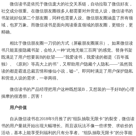
微信读书是依托于微信庞大的社交关系链，自动拉取了微信好友，
社交成分很重。在微信朋友圈很多人都需要对外营造人设，微信读书的
书架就好似第二个朋友圈，同样也需要人设。微信朋友圈涵盖了所有领
域，包罗万象。而微信读书是面向阅读垂直领域的朋友圈，更细分，更
精确。
相比于微信朋友圈一刀切的方式（屏蔽朋友圈展示）。如果微信读
书只能直接隐藏书架，会给人一种“此地无银三百两”的感觉。替身书架
既满足了用户想要装B的欲望——“我爱读书，我爱读的都是《百年孤
独》、《原则》等高大上的书”，又帮助用户隐藏个人隐私——“虽然我
读的都是霸道总裁言情和修仙小说，嘘~”。即同时满足了用户保护隐私
和营造人设的需求，一举两得。
微信读书的产品经理把用户这种既想装B，又想装的一手好B的心理
揣摩的很透彻，厉害！
用户价值
自从微信读书在2018年9月推了的“组队抽取无限卡”的裂变，微信读
书的用户量就开始出现大幅增长。而且该玩法不像一些求赞、求砍价的
活动，基本上能享受到福利的只有分享者。“组队抽取无限卡”的分享能