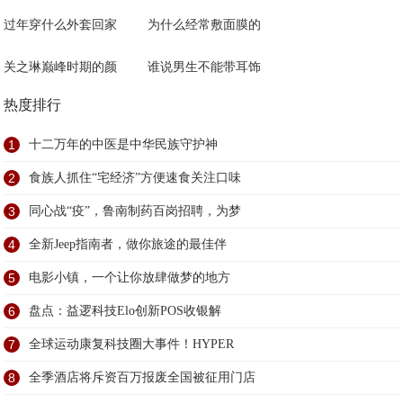
过年穿什么外套回家
为什么经常敷面膜的
关之琳巅峰时期的颜
谁说男生不能带耳饰
热度排行
1
十二万年的中医是中华民族守护神
2
食族人抓住“宅经济”方便速食关注口味
3
同心战“疫”，鲁南制药百岗招聘，为梦
4
全新Jeep指南者，做你旅途的最佳伴
5
电影小镇，一个让你放肆做梦的地方
6
盘点：益逻科技Elo创新POS收银解
7
全球运动康复科技圈大事件！HYPER
8
全季酒店将斥资百万报废全国被征用门店