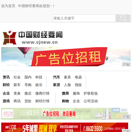
设为首页
中国财经要闻欢迎您~！
广告
资讯
社会
国内
科技
汽车
家具
电器
财经
新车
导购
娱乐
家居
人脸
指纹
企业
美食
微店
微商行情
微商
服饰
护肤彩妆
游戏
商讯
贷款
财经行情
购物
企业
公司活动
广告
广告