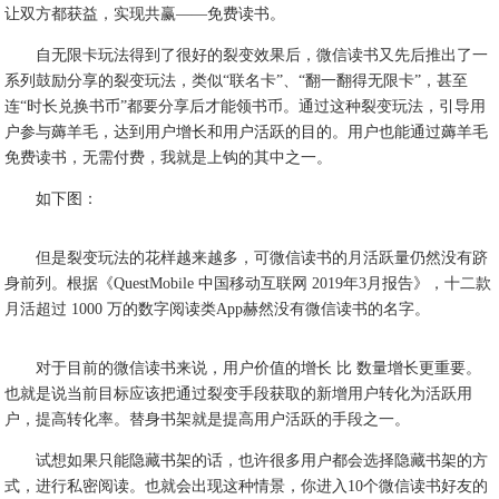
让双方都获益，实现共赢——免费读书。
自无限卡玩法得到了很好的裂变效果后，微信读书又先后推出了一
系列鼓励分享的裂变玩法，类似“联名卡”、“翻一翻得无限卡”，甚至
连“时长兑换书币”都要分享后才能领书币。通过这种裂变玩法，引导用
户参与薅羊毛，达到用户增长和用户活跃的目的。用户也能通过薅羊毛
免费读书，无需付费，我就是上钩的其中之一。
如下图：
但是裂变玩法的花样越来越多，可微信读书的月活跃量仍然没有跻
身前列。根据《QuestMobile 中国移动互联网 2019年3月报告》，十二款
月活超过 1000 万的数字阅读类App赫然没有微信读书的名字。
对于目前的微信读书来说，用户价值的增长 比 数量增长更重要。
也就是说当前目标应该把通过裂变手段获取的新增用户转化为活跃用
户，提高转化率。替身书架就是提高用户活跃的手段之一。
试想如果只能隐藏书架的话，也许很多用户都会选择隐藏书架的方
式，进行私密阅读。也就会出现这种情景，你进入10个微信读书好友的