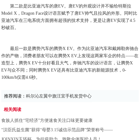
第二款是比亚迪汽车的唐EV。唐EV的外观设计并不输给特斯拉
Model X，Dragon Face设计语言赋予了唐EV帅气且拉风的外形。同时比
亚迪汽车在三电系统方面拥有超强的技术支持，更是让唐EV实现了4.5
秒破百。
最后一款是腾势汽车的腾势X EV。作为比亚迪汽车和戴姆勒奔驰合
作的产物，消费者朋友可以在腾势X EV上发现这两家车企的特点——在
造型上，腾势X EV十分好看且大气，奔驰汽车的设计语言，让腾势X
EV与众不同；同时腾势X EV还具有比亚迪汽车的新能源技术，0-
100km/h仅需4.6秒。
推荐阅读：
科尔沁左翼中旗汪宜手机发货中心
相关阅读
食族人抓住“宅经济”方便速食关注口味更要健康
“汉臣氏益生菌”获得“母婴3.15诚信示范品牌”荣誉称号——
JOINXIN玉环杯，为抗疫助力，致敬全体医护人员！