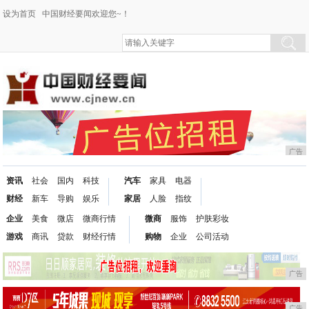
设为首页
中国财经要闻欢迎您~！
广告
资讯
社会
国内
科技
汽车
家具
电器
财经
新车
导购
娱乐
家居
人脸
指纹
企业
美食
微店
微商行情
微商
服饰
护肤彩妆
游戏
商讯
贷款
财经行情
购物
企业
公司活动
广告
广告