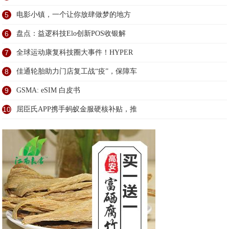
5
电影小镇，一个让你放肆做梦的地方
6
盘点：益逻科技Elo创新POS收银解
7
全球运动康复科技圈大事件！HYPER
8
佳通轮胎助力门店复工战“疫”，保障车
9
GSMA: eSIM 白皮书
10
屈臣氏APP携手蚂蚁金服硬核补贴，推