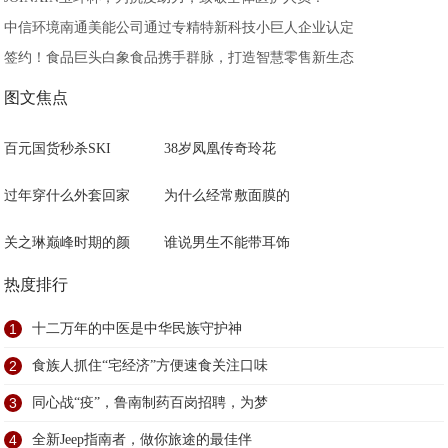
中信环境南通美能公司通过专精特新科技小巨人企业认定
签约！食品巨头白象食品携手群脉，打造智慧零售新生态
图文焦点
百元国货秒杀SKI
38岁凤凰传奇玲花
过年穿什么外套回家
为什么经常敷面膜的
关之琳巅峰时期的颜
谁说男生不能带耳饰
热度排行
1
十二万年的中医是中华民族守护神
2
食族人抓住“宅经济”方便速食关注口味
3
同心战“疫”，鲁南制药百岗招聘，为梦
4
全新Jeep指南者，做你旅途的最佳伴