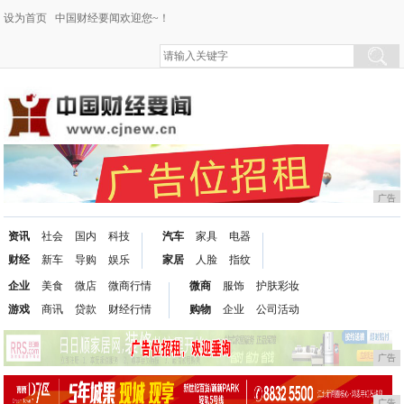
设为首页
中国财经要闻欢迎您~！
广告
资讯
社会
国内
科技
汽车
家具
电器
财经
新车
导购
娱乐
家居
人脸
指纹
企业
美食
微店
微商行情
微商
服饰
护肤彩妆
游戏
商讯
贷款
财经行情
购物
企业
公司活动
广告
广告