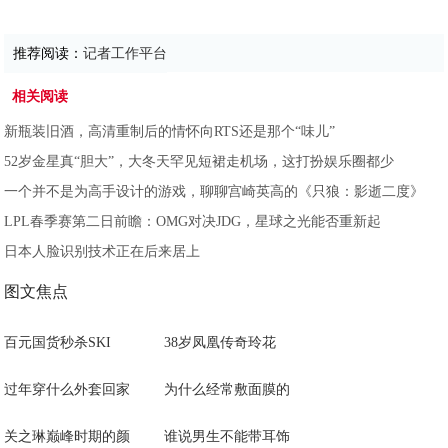
推荐阅读：
记者工作平台
相关阅读
新瓶装旧酒，高清重制后的情怀向RTS还是那个“味儿”
52岁金星真“胆大”，大冬天罕见短裙走机场，这打扮娱乐圈都少
一个并不是为高手设计的游戏，聊聊宫崎英高的《只狼：影逝二度》
LPL春季赛第二日前瞻：OMG对决JDG，星球之光能否重新起
日本人脸识别技术正在后来居上
图文焦点
百元国货秒杀SKI
38岁凤凰传奇玲花
过年穿什么外套回家
为什么经常敷面膜的
关之琳巅峰时期的颜
谁说男生不能带耳饰