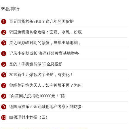
热度排行
1
百元国货秒杀SKII？这几年的国货护
2
韩国免税店购物攻略：面霜、水乳，粉底
3
关之琳巅峰时期的颜值，当年出场那刻，
4
记录小企鹅成长 海洋科普教育基地举办
5
是的！手机也能做3D全息投影
6
2019新生儿爆款名字出炉，有变化！
7
曾经美到惊为天人，如今神颜不再？为何
8
“向黄冈抗疫捐款100000元！”陈
9
德国海福乐五金迎融创地产考察团到访参
10
白领理财小妙招（四）