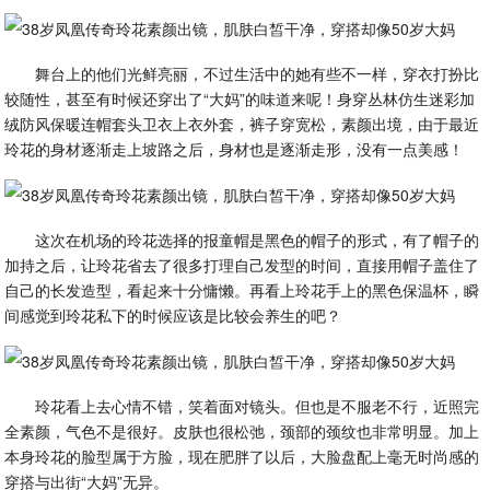
舞台上的他们光鲜亮丽，不过生活中的她有些不一样，穿衣打扮比
较随性，甚至有时候还穿出了“大妈”的味道来呢！身穿丛林仿生迷彩加
绒防风保暖连帽套头卫衣上衣外套，裤子穿宽松，素颜出境，由于最近
玲花的身材逐渐走上坡路之后，身材也是逐渐走形，没有一点美感！
这次在机场的玲花选择的报童帽是黑色的帽子的形式，有了帽子的
加持之后，让玲花省去了很多打理自己发型的时间，直接用帽子盖住了
自己的长发造型，看起来十分慵懒。再看上玲花手上的黑色保温杯，瞬
间感觉到玲花私下的时候应该是比较会养生的吧？
玲花看上去心情不错，笑着面对镜头。但也是不服老不行，近照完
全素颜，气色不是很好。皮肤也很松弛，颈部的颈纹也非常明显。加上
本身玲花的脸型属于方脸，现在肥胖了以后，大脸盘配上毫无时尚感的
穿搭与出街“大妈”无异。