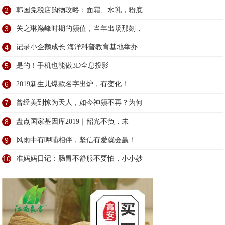
2
韩国免税店购物攻略：面霜、水乳，粉底
3
关之琳巅峰时期的颜值，当年出场那刻，
4
记录小企鹅成长 海洋科普教育基地举办
5
是的！手机也能做3D全息投影
6
2019新生儿爆款名字出炉，有变化！
7
曾经美到惊为天人，如今神颜不再？为何
8
盘点国家基因库2019｜韶光不负，未
9
风雨中有呷哺相伴，坚信有爱就会赢！
10
准妈妈日记：肠胃不舒服不要怕，小小妙