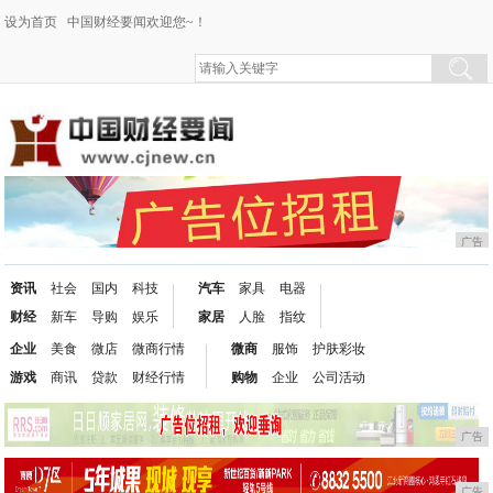
设为首页
中国财经要闻欢迎您~！
广告
资讯
社会
国内
科技
汽车
家具
电器
财经
新车
导购
娱乐
家居
人脸
指纹
企业
美食
微店
微商行情
微商
服饰
护肤彩妆
游戏
商讯
贷款
财经行情
购物
企业
公司活动
广告
广告