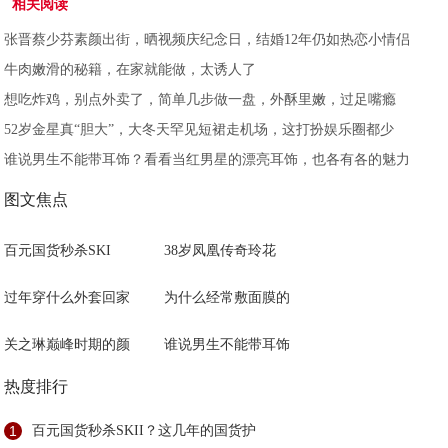
相关阅读
张晋蔡少芬素颜出街，晒视频庆纪念日，结婚12年仍如热恋小情侣
牛肉嫩滑的秘籍，在家就能做，太诱人了
想吃炸鸡，别点外卖了，简单几步做一盘，外酥里嫩，过足嘴瘾
52岁金星真“胆大”，大冬天罕见短裙走机场，这打扮娱乐圈都少
谁说男生不能带耳饰？看看当红男星的漂亮耳饰，也各有各的魅力
图文焦点
百元国货秒杀SKI
38岁凤凰传奇玲花
过年穿什么外套回家
为什么经常敷面膜的
关之琳巅峰时期的颜
谁说男生不能带耳饰
热度排行
1
百元国货秒杀SKII？这几年的国货护