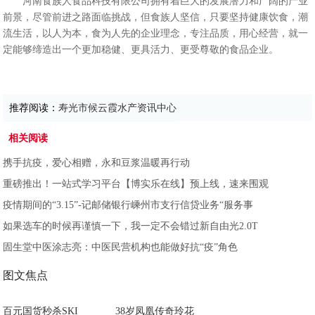
河南食族人食品科技有限公司拥有着巨大的发展潜力和广阔的产业
前景，尽管前进之路面临挑战，但食族人坚信，只要坚持健康饮食，潮
流生活，以人为本，食为人先的企业理念，专注品质，用心经营，就一
定能够缔造出一个更加稳健、更具活力、更受尊敬的食品企业。
推荐阅读：
寿光市候云霞水产资讯中心
相关阅读
携手抗疫，爱心相赠，永和豆浆温暖再行动
重磅推出！一站式学习平台【博实乐在线】预上线，速来围观
疫情期间的“3.15”-记邮储银行嵊州市支行信贷业务“服务事
如果选车的时候再谨慎一下，我一定不会错过新自由光2.0T
固生堂中医涂志亮：中医民营机构也能做好抗“疫”角色
图文焦点
百元国货秒杀SKI
38岁凤凰传奇玲花