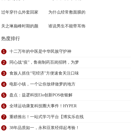
过年穿什么外套回家
为什么经常敷面膜的
关之琳巅峰时期的颜
谁说男生不能带耳饰
热度排行
1
十二万年的中医是中华民族守护神
2
同心战“疫”，鲁南制药百岗招聘，为梦
3
食族人抓住“宅经济”方便速食关注口味
4
电影小镇，一个让你放肆做梦的地方
5
盘点：益逻科技Elo创新POS收银解
6
全球运动康复科技圈大事件！HYPER
7
重磅推出！一站式学习平台【博实乐在线
8
38年品质如一，永和豆浆经得起考验！