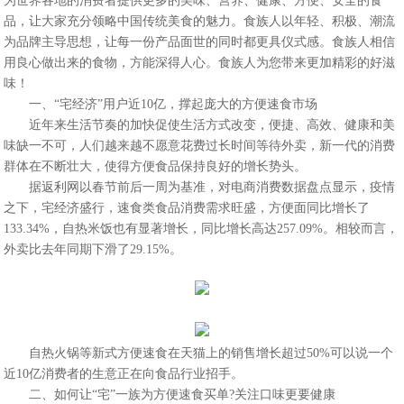
为世界各地的消费者提供更多的美味、营养、健康、方便、安全的食
品，让大家充分领略中国传统美食的魅力。食族人以年轻、积极、潮流
为品牌主导思想，让每一份产品面世的同时都更具仪式感。食族人相信
用良心做出来的食物，方能深得人心。食族人为您带来更加精彩的好滋
味！
一、“宅经济”用户近10亿，撑起庞大的方便速食市场
近年来生活节奏的加快促使生活方式改变，便捷、高效、健康和美
味缺一不可，人们越来越不愿意花费过长时间等待外卖，新一代的消费
群体在不断壮大，使得方便食品保持良好的增长势头。
据返利网以春节前后一周为基准，对电商消费数据盘点显示，疫情
之下，宅经济盛行，速食类食品消费需求旺盛，方便面同比增长了
133.34%，自热米饭也有显著增长，同比增长高达257.09%。相较而言，
外卖比去年同期下滑了29.15%。
自热火锅等新式方便速食在天猫上的销售增长超过50%可以说一个
近10亿消费者的生意正在向食品行业招手。
二、如何让“宅”一族为方便速食买单?关注口味更要健康