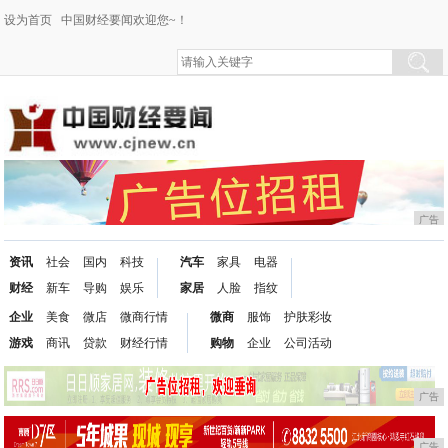
设为首页
中国财经要闻欢迎您~！
广告
资讯
社会
国内
科技
汽车
家具
电器
财经
新车
导购
娱乐
家居
人脸
指纹
企业
美食
微店
微商行情
微商
服饰
护肤彩妆
游戏
商讯
贷款
财经行情
购物
企业
公司活动
广告
广告