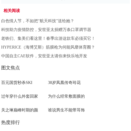
相关阅读
白色情人节，不如把“航天科技”送给她？
科技助力疫情防控，安世亚太捐赠万条口罩调节器
老铁们、集美们看这里！春季出游这款车必须买它！
HYPERICE（海博艾斯）筋膜枪为何能风靡体育圈？
中国自主CAE软件，安世亚太请你来快乐地开发
图文焦点
百元国货秒杀SKI
38岁凤凰传奇玲花
过年穿什么外套回家
为什么经常敷面膜的
关之琳巅峰时期的颜
谁说男生不能带耳饰
热度排行