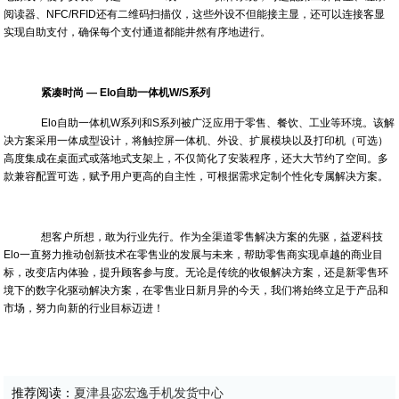
阅读器、NFC/RFID还有二维码扫描仪，这些外设不但能接主显，还可以连接客显
实现自助支付，确保每个支付通道都能井然有序地进行。
紧凑时尚
— Elo自助一体机W/S系列
Elo自助一体机W系列和S系列被广泛应用于零售、餐饮、工业等环境。该解
决方案采用一体成型设计，将触控屏一体机、外设、扩展模块以及打印机（可选）
高度集成在桌面式或落地式支架上，不仅简化了安装程序，还大大节约了空间。多
款兼容配置可选，赋予用户更高的自主性，可根据需求定制个性化专属解决方案。
想客户所想，敢为行业先行。作为全渠道零售解决方案的先驱，益逻科技
Elo一直努力推动创新技术在零售业的发展与未来，帮助零售商实现卓越的商业目
标，改变店内体验，提升顾客参与度。无论是传统的收银解决方案，还是新零售环
境下的数字化驱动解决方案，在零售业日新月异的今天，我们将始终立足于产品和
市场，努力向新的行业目标迈进！
推荐阅读：
夏津县宓宏逸手机发货中心