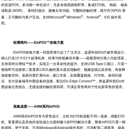
的首选POS。多功能一体化设计，无多余线缆插电即用，集成打印机、 钱箱、 磁条
读取器 (MSR) 、 条码扫描仪、摄像头等功能。可翻转的触控屏，既可作为POS 屏
®
®
®
幕，又可翻转与客户互动。支持Microsoft
Windows
、Android
、iOS 操作系
统。
轻薄简约
——EloPOS™收银方案
EloPOS收银方案一经面世便引起了广泛关注，益逻科技Elo打破常规设计，
精心打造15寸/22寸超薄机身，轻薄与性能兼容并蓄——搭载英特尔第八代处理器，
支持英特尔博锐™技术，实现又一次革命性的提升。支持USB Type-C接口，只需一
根线即可连接第二客显屏1302L触控显示器实现触控、视频连接以及供电，有效释
放收银空间。底座内置扩展Hub，接口丰富，全面覆盖钱箱、打印机、条码扫描
仪、支付设备端等外围设备的连接，配合Elo Edge Connect™，将益逻科技Elo外
围设备任意组合，无缝连接到触控屏四周，可满足零售商对个性化新零售的需求。
高集成度
——AI/WI系列mPOS
AI/WI系列mPOS专为零售设计，主机与打印机装配于同一底座，搭配打印
机、客显屏以及其他外设组成占台面积极小的POS解决方案，整套mPOS只需一根
电源线，便于安装。可选Windows或Android操作系统，可选配第二屏客显、磁条