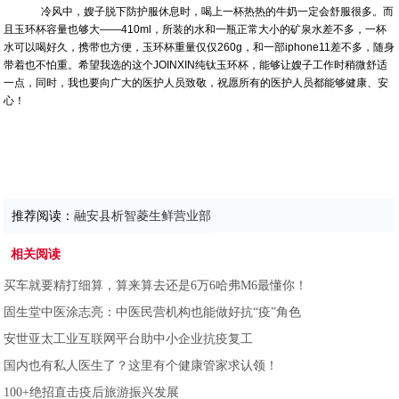
冷风中，嫂子脱下防护服休息时，喝上一杯热热的牛奶一定会舒服很多。而
且玉环杯容量也够大——410ml，所装的水和一瓶正常大小的矿泉水差不多，一杯
水可以喝好久，携带也方便，玉环杯重量仅仅260g，和一部iphone11差不多，随身
带着也不怕重。希望我选的这个JOINXIN纯钛玉环杯，能够让嫂子工作时稍微舒适
一点，同时，我也要向广大的医护人员致敬，祝愿所有的医护人员都能够健康、安
心！
推荐阅读：
融安县析智菱生鲜营业部
相关阅读
买车就要精打细算，算来算去还是6万6哈弗M6最懂你！
固生堂中医涂志亮：中医民营机构也能做好抗“疫”角色
安世亚太工业互联网平台助中小企业抗疫复工
国内也有私人医生了？这里有个健康管家求认领！
100+绝招直击疫后旅游振兴发展