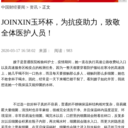
中国财经要闻
>
资讯
> 正文
JOINXIN玉环杯，为抗疫助力，致敬
全体医护人员！
2020-03-17 16:58:02
来源：
阅读：983
嫂子是普通医院检验科护士，疫情期间，她一直在执行高速公路收费站入口
以及高速服务区检疫点的检测任务。因为一整天都要穿着防护服站在寒冷的高速路
上，她几乎喝不到一口热水，而且每天要接触那么多人，碰触到那么多细菌，她也
不敢拿杯子喝水。因此，经常是一天下来嘴巴都干裂了。看到嫂子如此辛苦，我就
想送她一个既保温又能抑菌的水杯。
不过选一款好杯子真的不容易，普通的不锈钢保温杯结构相对复杂，容易藏
匿大量细菌，清洗时也非常麻烦，很难完全清洗干净。并且保温杯内温度适宜、环
境湿润，非常容易滋生细菌。喝完水以后，口腔里的细菌就会附着在杯口，反复多
次以后细菌会积累在瓶子内部，再次喝水时，细菌就会随水入口。而更大的隐患是
若手中上带有细菌，在开启保温杯时，细菌也会随之进入到水杯中，杯子的卫生状