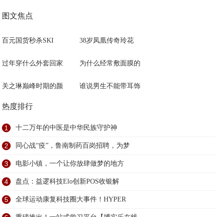
图文焦点
百元国货秒杀SKI
38岁凤凰传奇玲花
过年穿什么外套回家
为什么经常敷面膜的
关之琳巅峰时期的颜
谁说男生不能带耳饰
热度排行
1
十二万年的中医是中华民族守护神
2
同心战“疫”，鲁南制药百岗招聘，为梦
3
电影小镇，一个让你放肆做梦的地方
4
盘点：益逻科技Elo创新POS收银解
5
全球运动康复科技圈大事件！HYPER