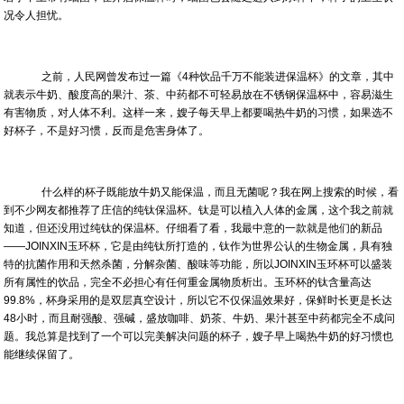
况令人担忧。
之前，人民网曾发布过一篇《4种饮品千万不能装进保温杯》的文章，其中
就表示牛奶、酸度高的果汁、茶、中药都不可轻易放在不锈钢保温杯中，容易滋生
有害物质，对人体不利。这样一来，嫂子每天早上都要喝热牛奶的习惯，如果选不
好杯子，不是好习惯，反而是危害身体了。
什么样的杯子既能放牛奶又能保温，而且无菌呢？我在网上搜索的时候，看
到不少网友都推荐了庄信的纯钛保温杯。钛是可以植入人体的金属，这个我之前就
知道，但还没用过纯钛的保温杯。仔细看了看，我最中意的一款就是他们的新品
——JOINXIN玉环杯，它是由纯钛所打造的，钛作为世界公认的生物金属，具有独
特的抗菌作用和天然杀菌，分解杂菌、酸味等功能，所以JOINXIN玉环杯可以盛装
所有属性的饮品，完全不必担心有任何重金属物质析出。玉环杯的钛含量高达
99.8%，杯身采用的是双层真空设计，所以它不仅保温效果好，保鲜时长更是长达
48小时，而且耐强酸、强碱，盛放咖啡、奶茶、牛奶、果汁甚至中药都完全不成问
题。我总算是找到了一个可以完美解决问题的杯子，嫂子早上喝热牛奶的好习惯也
能继续保留了。