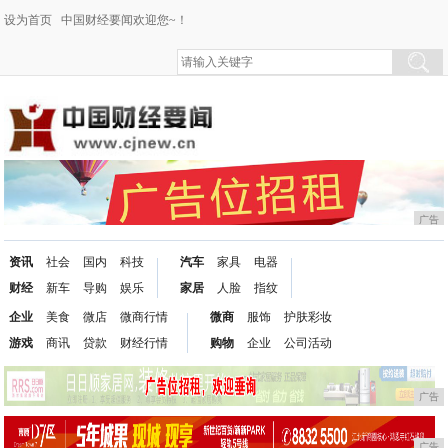
设为首页
中国财经要闻欢迎您~！
广告
资讯
社会
国内
科技
汽车
家具
电器
财经
新车
导购
娱乐
家居
人脸
指纹
企业
美食
微店
微商行情
微商
服饰
护肤彩妆
游戏
商讯
贷款
财经行情
购物
企业
公司活动
广告
广告