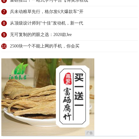
6
重磅推出！一站式学习平台【博实乐在线
7
兵未动粮草先行，格尔发6大爆款车“开
8
从顶级设计师到“十佳”发动机，新一代
9
无可复制的闭眼之选：2020款Jee
10
2500块一个不能上网的手机，你会买
广告