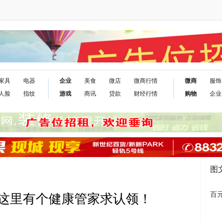
家具
电器
企业
美食
微店
微商行情
微商
服饰
人脸
指纹
游戏
商讯
贷款
财经行情
购物
企业
图
百元
这里有个健康管家求认领！