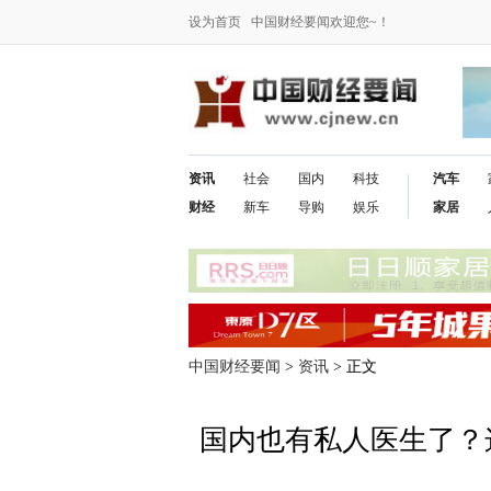
设为首页
中国财经要闻欢迎您~！
资讯
社会
国内
科技
汽车
财经
新车
导购
娱乐
家居
中国财经要闻
>
资讯
> 正文
国内也有私人医生了？