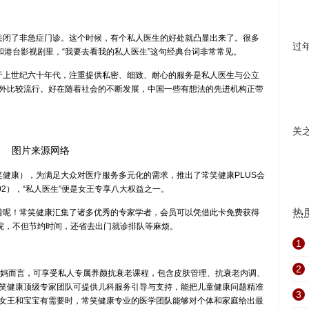
闭了非急症门诊。这个时候，有个私人医生的好处就凸显出来了。很多
过
和港台影视剧里，“我要去看我的私人医生”这句经典台词非常常见。
上世纪六十年代，注重提供私密、细致、耐心的服务是私人医生与公立
外比较流行。好在随着社会的不断发展，中国一些有想法的先进机构正带
关
图片来源网络
康），为满足大众对医疗服务多元化的需求，推出了常笑健康PLUS会
ueen/BP0002），“私人医生”便是女王专享八大权益之一。
热
呢！常笑健康汇集了诸多优秀的专家学者，会员可以凭借此卡免费获得
医院，不但节约时间，还省去出门就诊排队等麻烦。
1
2
妈而言，可享受私人专属养颜抗衰老课程，包含皮肤管理、抗衰老内调、
笑健康顶级专家团队可提供儿科服务引导与支持，能把儿童健康问题精准
3
女王和宝宝有需要时，常笑健康专业的医学团队能够对个体和家庭给出最