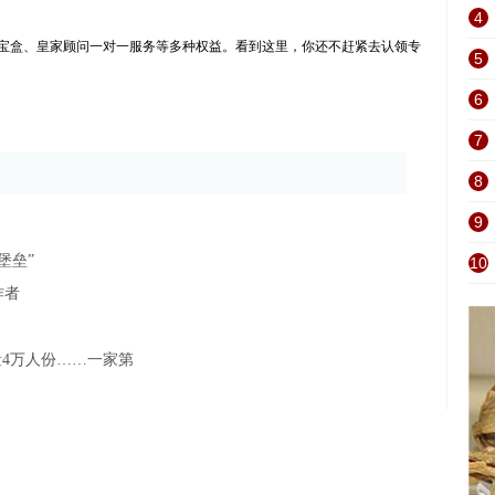
4
值宝盒、皇家顾问一对一服务等多种权益。看到这里，你还不赶紧去认领专
5
6
7
8
9
堡垒”
10
作者
量4万人份……一家第