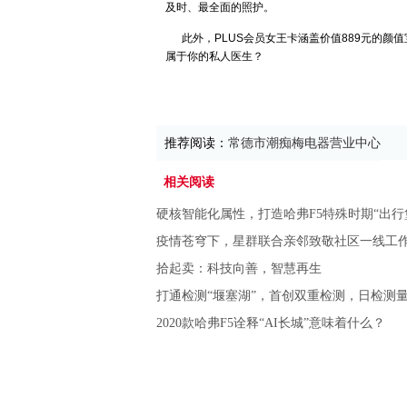
及时、最全面的照护。
此外，PLUS会员女王卡涵盖价值889元的颜
属于你的私人医生？
推荐阅读：
常德市潮痴梅电器营业中心
相关阅读
硬核智能化属性，打造哈弗F5特殊时期“出行
疫情苍穹下，星群联合亲邻致敬社区一线工
拾起卖：科技向善，智慧再生
打通检测“堰塞湖”，首创双重检测，日检测
2020款哈弗F5诠释“AI长城”意味着什么？