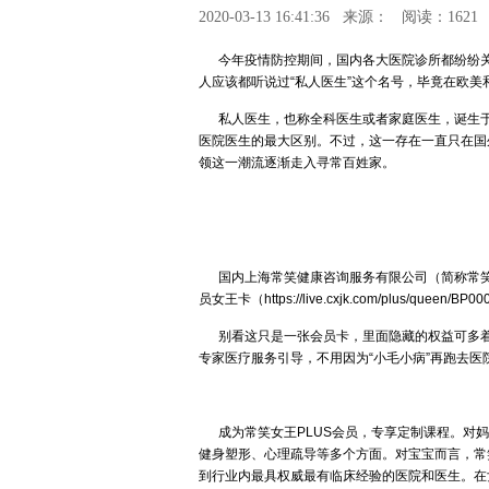
2020-03-13 16:41:36
来源：
阅读：1621
今年疫情防控期间，国内各大医院诊所都纷纷关
人应该都听说过“私人医生”这个名号，毕竟在欧美
私人医生，也称全科医生或者家庭医生，诞生于
医院医生的最大区别。不过，这一存在一直只在国
领这一潮流逐渐走入寻常百姓家。
国内上海常笑健康咨询服务有限公司（简称常笑健
员女王卡（https://live.cxjk.com/plus/q
别看这只是一张会员卡，里面隐藏的权益可多着
专家医疗服务引导，不用因为“小毛小病”再跑去
成为常笑女王PLUS会员，专享定制课程。对妈
健身塑形、心理疏导等多个方面。对宝宝而言，常
到行业内最具权威最有临床经验的医院和医生。在