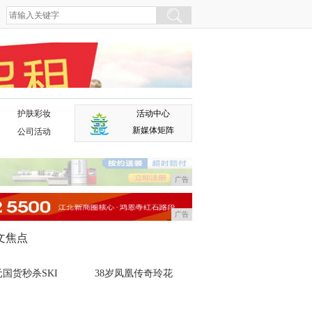
护肤彩妆
活动中心
广告
新媒体矩阵
公司活动
广告
广告
文焦点
国货秒杀SKI
38岁凤凰传奇玲花