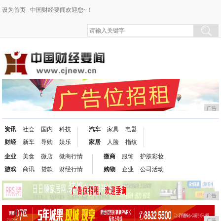
设为首页
中国财经要闻欢迎您~！
广告
资讯
社会
国内
科技
汽车
家具
电器
财经
新车
导购
娱乐
家居
人脸
指纹
企业
美食
微店
微商行情
微商
服饰
护肤彩妆
游戏
商讯
贷款
财经行情
购物
企业
公司活动
广告
广告