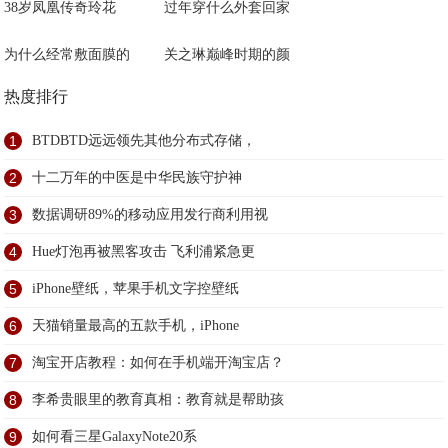
38岁凤凰传奇玲花
过年穿什么外套回家
为什么经常敷面膜的
关之琳巅峰时期的颜
热度排行
1
BTDBTD远远领先其他分布式存储，
2
十二万年的中医是中华民族守护神
3
数据调研89%的移动应用发行商利用视
4
Hue灯泡再被黑客攻击 飞利浦紧急更
5
iPhone壁纸，苹果手机文字控壁纸
6
天猫销量最高的五款手机，iPhone
7
淘宝开店教程：如何在手机端开淘宝店？
8
李希贵眼里的教育真相：教育就是帮助孩
9
如何看三星GalaxyNote20系