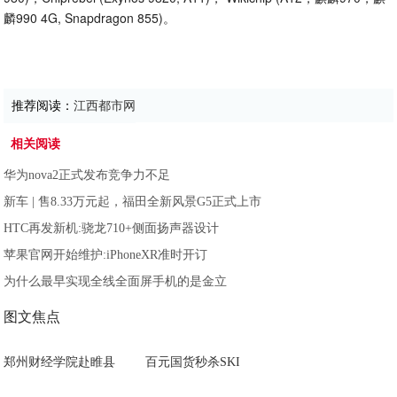
麟990 4G, Snapdragon 855)。
推荐阅读：
江西都市网
相关阅读
华为nova2正式发布竞争力不足
新车 | 售8.33万元起，福田全新风景G5正式上市
HTC再发新机:骁龙710+侧面扬声器设计
苹果官网开始维护:iPhoneXR准时开订
为什么最早实现全线全面屏手机的是金立
图文焦点
郑州财经学院赴睢县
百元国货秒杀SKI