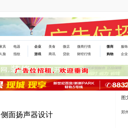
家具
电器
企业
美食
微店
微商行情
微商
服饰
人脸
指纹
游戏
商讯
贷款
财经行情
购物
企业
图
郑
0+侧面扬声器设计