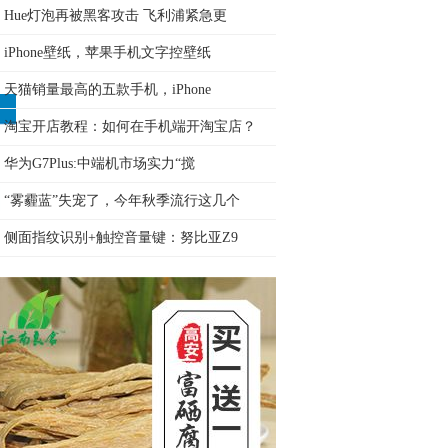
Hue灯泡再被黑客攻击 飞利浦紧急更
iPhone壁纸，苹果手机文字控壁纸
天猫销量最高的五款手机，iPhone
淘宝开店教程：如何在手机端开淘宝店？
华为G7Plus:中端机市场实力“搅
“雾霾蓝”失宠了，今年秋季流行这几个
侧面指纹识别+触控音量键：努比亚Z9