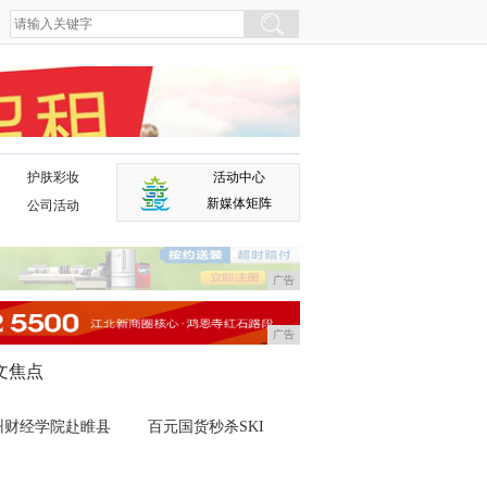
护肤彩妆
活动中心
广告
新媒体矩阵
公司活动
广告
广告
文焦点
州财经学院赴睢县
百元国货秒杀SKI