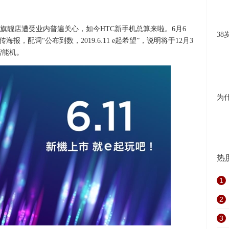
旗靓店遭受业内普遍关心，如今HTC新手机总算来啦。6月6
3
传海报，配词“公布到数，2019.6.11 e起希望”，说明将于12月3
智能机。
为
热
1
2
3