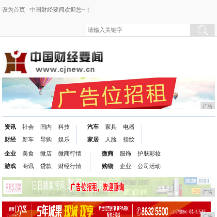
设为首页
中国财经要闻欢迎您~！
广告
资讯
社会
国内
科技
汽车
家具
电器
财经
新车
导购
娱乐
家居
人脸
指纹
企业
美食
微店
微商行情
微商
服饰
护肤彩妆
游戏
商讯
贷款
财经行情
购物
企业
公司活动
广告
广告