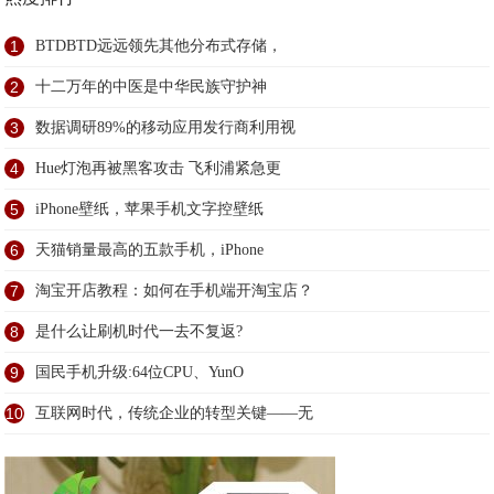
1
BTDBTD远远领先其他分布式存储，
2
十二万年的中医是中华民族守护神
3
数据调研89%的移动应用发行商利用视
4
Hue灯泡再被黑客攻击 飞利浦紧急更
5
iPhone壁纸，苹果手机文字控壁纸
6
天猫销量最高的五款手机，iPhone
7
淘宝开店教程：如何在手机端开淘宝店？
8
是什么让刷机时代一去不复返?
9
国民手机升级:64位CPU、YunO
10
互联网时代，传统企业的转型关键——无