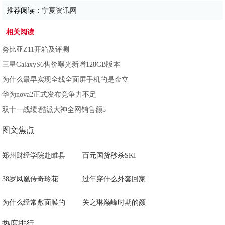
推荐阅读：
宁夏资讯网
相关阅读
努比亚Z11开箱及评测
三星GalaxyS6售价曝光新增128GB版本
为什么最早实现全线全面屏手机的是金立
华为nova2正式发布竞争力不足
双十一战绩:酷派大神全网销售额5
图文焦点
郑州财经学院赴睢县
百元国货秒杀SKI
38岁凤凰传奇玲花
过年穿什么外套回家
为什么经常敷面膜的
关之琳巅峰时期的颜
热度排行