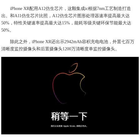
iPhone XR配用A12仿生芯片，这颗集成ic根据7nm工艺制造打造
出。和A11仿生芯片比照，A12仿生芯片图形处理器速率提高最大达
50%，特性关键速率提高最大达15%，能耗等级关键环保节能最大达
50%。
除此之外，iPhone XR还出示2942mAh容积充电电池，外置七百万
清晰度监控摄像头和后置摄像头1200万清晰度单监控摄像头。