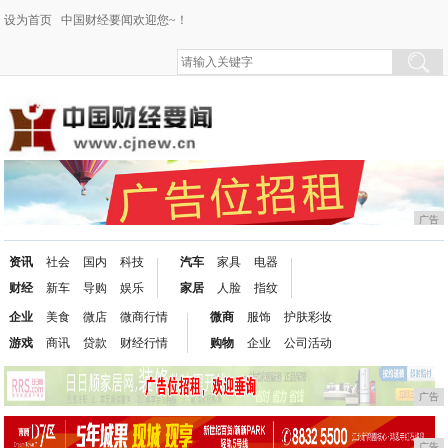
设为首页
中国财经要闻欢迎您~！
广告
资讯
社会
国内
科技
汽车
家具
电器
财经
新车
导购
娱乐
家居
人脸
指纹
企业
美食
微店
微商行情
微商
服饰
护肤彩妆
游戏
商讯
贷款
财经行情
购物
企业
公司活动
广告
广告