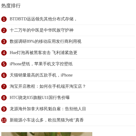
热度排行
1
BTDBTD远远领先其他分布式存储，
2
十二万年的中医是中华民族守护神
3
数据调研89%的移动应用发行商利用视
4
Hue灯泡再被黑客攻击 飞利浦紧急更
5
iPhone壁纸，苹果手机文字控壁纸
6
天猫销量最高的五款手机，iPhone
7
淘宝开店教程：如何在手机端开淘宝店？
8
HTC骁龙835旗舰U11国行售价曝
9
龙源海外加拿大移民魁自雇：告别他人目
10
新能源小车这么多，欧拉黑猫为啥“真香