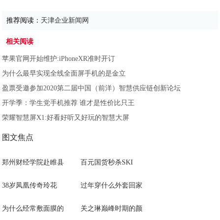
推荐阅读：
天津企业新闻网
相关阅读
苹果官网开始维护:iPhoneXR准时开订
为什么最早实现全线全面屏手机的是金立
盈票受邀参加2020第二届中国（前洋）智慧供应链创新论坛
开学季：学生党手机推荐 谁才是性价比只王
荣耀智慧屏X1:好看好听又好玩的智慧大屏
图文焦点
郑州财经学院赴睢县
百元国货秒杀SKI
38岁凤凰传奇玲花
过年穿什么外套回家
为什么经常敷面膜的
关之琳巅峰时期的颜