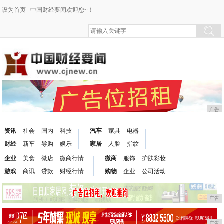
设为首页
中国财经要闻欢迎您~！
广告
资讯
社会
国内
科技
汽车
家具
电器
财经
新车
导购
娱乐
家居
人脸
指纹
企业
美食
微店
微商行情
微商
服饰
护肤彩妆
游戏
商讯
贷款
财经行情
购物
企业
公司活动
广告
广告