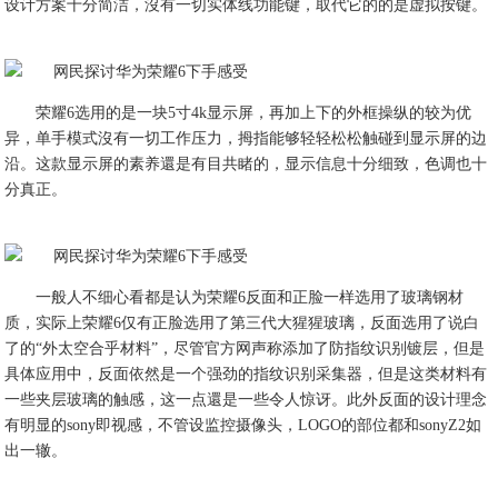
设计方案十分简洁，沒有一切实体线功能键，取代它的的是虚拟按键。
荣耀6选用的是一块5寸4k显示屏，再加上下的外框操纵的较为优
异，单手模式沒有一切工作压力，拇指能够轻轻松松触碰到显示屏的边
沿。这款显示屏的素养還是有目共睹的，显示信息十分细致，色调也十
分真正。
一般人不细心看都是认为荣耀6反面和正脸一样选用了玻璃钢材
质，实际上荣耀6仅有正脸选用了第三代大猩猩玻璃，反面选用了说白
了的“外太空合乎材料”，尽管官方网声称添加了防指纹识别镀层，但是
具体应用中，反面依然是一个强劲的指纹识别采集器，但是这类材料有
一些夹层玻璃的触感，这一点還是一些令人惊讶。此外反面的设计理念
有明显的sony即视感，不管设监控摄像头，LOGO的部位都和sonyZ2如
出一辙。