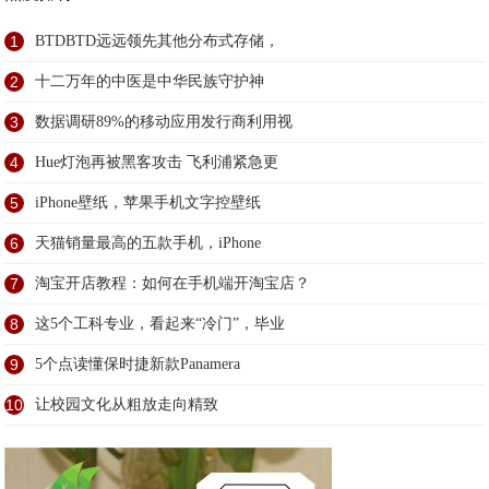
1
BTDBTD远远领先其他分布式存储，
2
十二万年的中医是中华民族守护神
3
数据调研89%的移动应用发行商利用视
4
Hue灯泡再被黑客攻击 飞利浦紧急更
5
iPhone壁纸，苹果手机文字控壁纸
6
天猫销量最高的五款手机，iPhone
7
淘宝开店教程：如何在手机端开淘宝店？
8
这5个工科专业，看起来“冷门”，毕业
9
5个点读懂保时捷新款Panamera
10
让校园文化从粗放走向精致