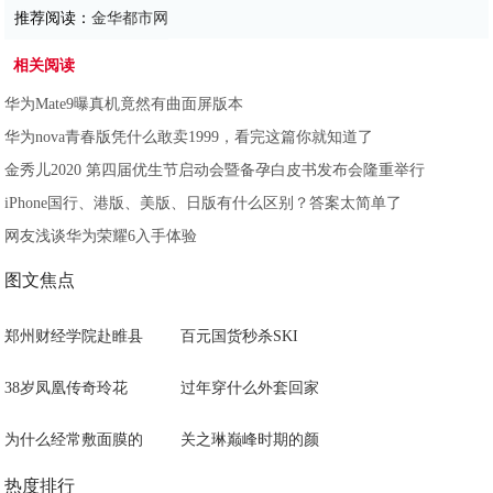
推荐阅读：
金华都市网
相关阅读
华为Mate9曝真机竟然有曲面屏版本
华为nova青春版凭什么敢卖1999，看完这篇你就知道了
金秀儿2020 第四届优生节启动会暨备孕白皮书发布会隆重举行
iPhone国行、港版、美版、日版有什么区别？答案太简单了
网友浅谈华为荣耀6入手体验
图文焦点
郑州财经学院赴睢县
百元国货秒杀SKI
38岁凤凰传奇玲花
过年穿什么外套回家
为什么经常敷面膜的
关之琳巅峰时期的颜
热度排行