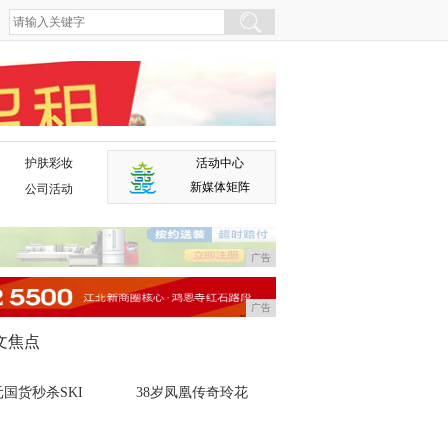
护肤彩妆
活动中心
广告
新媒体矩阵
公司活动
广告
广告
文焦点
国货秒杀SKI
38岁凤凰传奇玲花