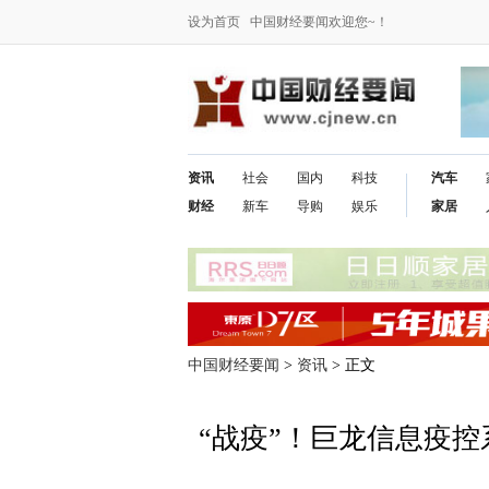
设为首页
中国财经要闻欢迎您~！
资讯
社会
国内
科技
汽车
财经
新车
导购
娱乐
家居
中国财经要闻
>
资讯
> 正文
“战疫”！巨龙信息疫