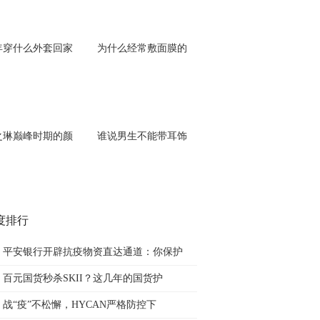
年穿什么外套回家
为什么经常敷面膜的
之琳巅峰时期的颜
谁说男生不能带耳饰
度排行
平安银行开辟抗疫物资直达通道：你保护
百元国货秒杀SKII？这几年的国货护
战“疫”不松懈，HYCAN严格防控下