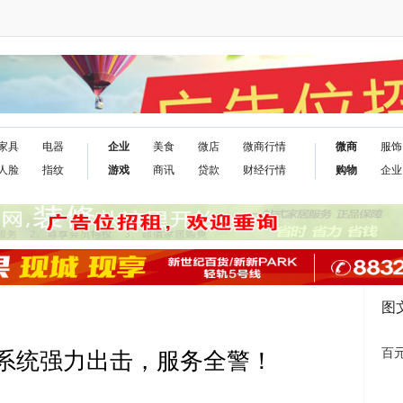
家具
电器
企业
美食
微店
微商行情
微商
服饰
人脸
指纹
游戏
商讯
贷款
财经行情
购物
企业
图
百元
控系统强力出击，服务全警！