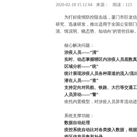
2020-02-18 15:12:04
来源：
阅读：123
为打好疫情防控阻击战，厦门市巨龙信
研究、迅速研发，推出适用于全国公安部门开
清、情况明、晓态势、知动向”的管控目标
核心解决问题：
涉疫人员——“清”
实时、动态掌握辖区内涉疫人员底数真
区域分析——“统”
统计展现涉疫人员各种渠道的流入/流
潜在人员——“查”
支持定向对民航、铁路、大巴等交通工
人员异动——“警”
依托内置模型，对涉疫人员异常流动进
系统支撑功能：
数据自动处理
疫控系统自动比对各类接入数据，根据
疫区信息采集和补录