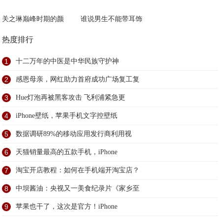
关之琳巅峰时期的颜
谁说男生不能带耳饰
热度排行
1
十二万年的中医是中华民族守护神
2
感恩母亲，网红助力首府成功广场复工复
3
Hue灯泡再被黑客攻击 飞利浦紧急更
4
iPhone壁纸，苹果手机文字控壁纸
5
数据调研89%的移动应用发行商利用视
6
天猫销量最高的五款手机，iPhone
7
淘宝开店教程：如何在手机端开淘宝店？
8
中坝酱油：央视又一美食纪录片《家乡至
9
苹果也干了，这次是官方！iPhone