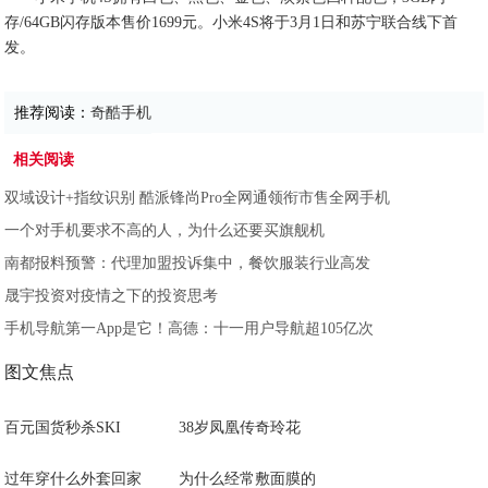
存/64GB闪存版本售价1699元。小米4S将于3月1日和苏宁联合线下首
发。
推荐阅读：
奇酷手机
相关阅读
双域设计+指纹识别 酷派锋尚Pro全网通领衔市售全网手机
一个对手机要求不高的人，为什么还要买旗舰机
南都报料预警：代理加盟投诉集中，餐饮服装行业高发
晟宇投资对疫情之下的投资思考
手机导航第一App是它！高德：十一用户导航超105亿次
图文焦点
百元国货秒杀SKI
38岁凤凰传奇玲花
过年穿什么外套回家
为什么经常敷面膜的