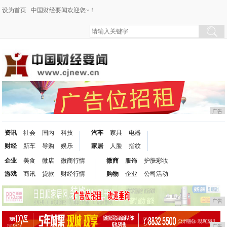
设为首页
中国财经要闻欢迎您~！
广告
资讯
社会
国内
科技
汽车
家具
电器
财经
新车
导购
娱乐
家居
人脸
指纹
企业
美食
微店
微商行情
微商
服饰
护肤彩妆
游戏
商讯
贷款
财经行情
购物
企业
公司活动
广告
广告