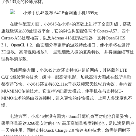
了仅133克的轻薄身材。
在硬件配置方面，小米4S在小米4的基础上进行了全面升级，搭载
旗舰级骁龙808处理器平台，它的64位构架配备两个Cortex-A57、四个
Cortex-A53处理核芯，以及Adreno 418图形处理器，支持OpenGl ES
3.1、OpenCL 1.2、曲面细分等更新的游戏特效接口，使小米4S在进行
3D游戏、高清视频播放时，呈现细致入微的复杂特效，并将画面细节处
理得淋漓尽致。
无线网络方面，小米4S此次还支持4G+超前网络，其搭载的LTE
CAT 9载波聚合技术，缓冲一部高清电影、加载高清大图或在线听首歌
都变得飞快。小米4S还支持802.11ac千兆双频双天线WiFi协议，并内置
MU-MIMO传输技术。它支持WiFi群发模式，使手机在与支持MU-
MIMO技术的路由器连接时，进入更快的传输模式，上网人多速度也不
慢。
电池方面，小米4S并没有因为7.8mm纤薄机身而对电池容量妥协，
采用容量高达3260毫安时的4.4V 高压高能量密度锂电池，足以满足用户
一天的使用。同时支持Quick Charge 2.0 快速充电技术，急需使用时不