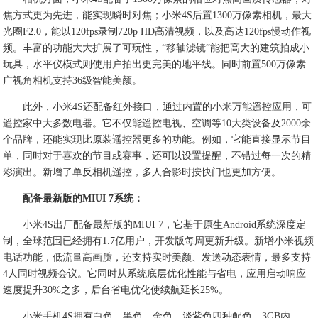
焦方式更为先进，能实现瞬时对焦；小米4S后置1300万像素相机，最大
光圈F2.0，能以120fps录制720p HD高清视频，以及高达120fps慢动作视
频。丰富的功能大大扩展了可玩性，“移轴滤镜”能把高大的建筑拍成小
玩具，水平仪模式则使用户拍出更完美的地平线。同时前置500万像素
广视角相机支持36级智能美颜。
此外，小米4S还配备红外接口，通过内置的小米万能遥控应用，可
遥控家中大多数电器。它不仅能遥控电视、空调等10大类设备及2000余
个品牌，还能实现比原装遥控器更多的功能。例如，它能直接显示节目
单，同时对于喜欢的节目或赛事，还可以设置提醒，不错过每一次的精
彩演出。新增了单反相机遥控，多人合影时按快门也更加方便。
配备最新版的MIUI 7系统：
小米4S出厂配备最新版的MIUI 7，它基于原生Android系统深度定
制，全球范围已经拥有1.7亿用户，开发版每周更新升级。新增小米视频
电话功能，低流量高画质，还支持实时美颜、发送动态表情，最多支持
4人同时视频会议。它同时从系统底层优化性能与省电，应用启动响应
速度提升30%之多，后台省电优化使续航延长25%。
小米手机4S拥有白色、黑色、金色、淡紫色四种配色，3GB内