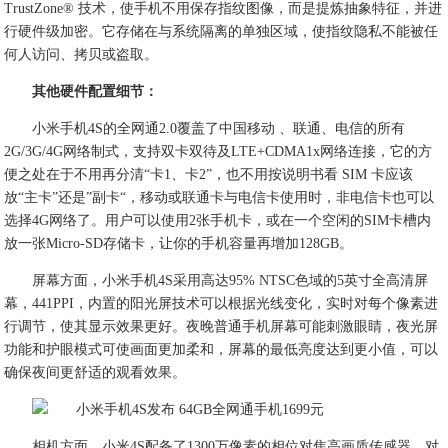
TrustZone® 技术，使手机不用保存指纹图像，而是提炼抽象特征，并进
行硬件级加密。它存储在与系统隔离的单独区域，使指纹隐私不能被任
何人访问、拷贝或盗取。
其他硬件配置细节：
小米手机4S的全网通2.0覆盖了中国移动 、联通、电信的所有
2G/3G/4G网络制式，支持双卡双待及LTE+CDMA1x网络连接，它的方
便之处在于不用再分清“卡1、卡2”，也不用按说明书看 SIM 卡应该
放“主卡”还是”副卡“，移动或联通卡与电信卡使用时，非电信卡也可以
选择4G网络了。用户可以使用2张手机卡，或在一个空闲的SIM卡槽内
放一张Micro-SD存储卡，让你的手机容量再增加128GB。
屏幕方面，小米手机4S采用高达95% NTSC色域的5英寸全高清屏
幕，441PPI，内置的阳光屏技术可以根据光线变化，实时对每个像素进
行调节，使其显示效果更好。夜晚普通手机屏幕可能刺激眼睛，夜光屏
功能和护眼模式可使画面更加柔和，屏幕的最低亮度达到更小值，可以
确保夜间更舒适的观看效果。
相机方面，小米4S配备了1300万像素的相位对焦高画质传感器，对