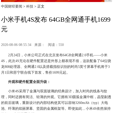
中国财经要闻
>
科技
> 正文
小米手机4S发布 64GB全网通手机1699
元
2020-08-06 08:55:34
来源：
阅读：550
2月24日，小米公司正式在北京发布64GB全网通2.0手机——小米
4S，此次4S无论在硬件配置还是外形上都表现不俗，这款配备了64位骁
龙808处理器、全网通2.0以及搭载指纹识别的时尚5英寸屏幕手机将于3
月1日和苏宁联合线下首发，售价1699元起。
外观和硬件配置全面升级：
小米4S采用了金属与双面玻璃的经典设计，加入时尚的线条与纹
理，同时还拥有简洁、轻薄的外观。它拥有3D圆弧金属中框，晶莹剔透
的前后玻璃，重新设计的内部结构使其可以容纳3260mAh（typ）大电
池、纤薄的炫丽屏幕、坚固的金属框架等。即使如此，小米4S依然保持