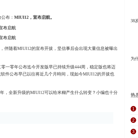
放公布：
MIUI12，宣布启航。
3
，伴随着MIUI12的宣布开拔，坚信事后会出现大量信息被曝出
为
二零一零年公布迄今开发版早已持续升级444周，稳定版也将迈
统软件公布早已以往将近几个月時间，现如今MIUI12的开拔也
年，全新升级的MIUI12可以给米糊产生什么转变？小编也十分
热
1
2
3