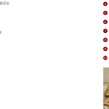
0服贸会
4
5
6
7
准
8
9
10