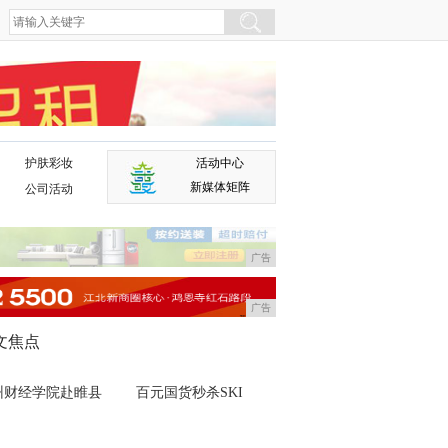
护肤彩妆
活动中心
广告
新媒体矩阵
公司活动
广告
广告
文焦点
州财经学院赴睢县
百元国货秒杀SKI