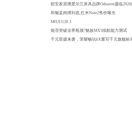
邸安家居携爱尔兰床具品牌Odearest盛临202
和魅蓝肉搏到底,红米Note2售价曝光
MIUI1120.3
能否突破业界瓶颈?魅族MX5续航能力测试
千元双摄来袭，荣耀畅玩6X重写千元旗舰标