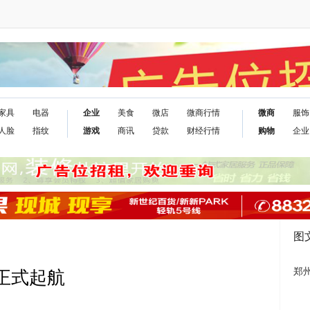
家具
电器
企业
美食
微店
微商行情
微商
服饰
人脸
指纹
游戏
商讯
贷款
财经行情
购物
企业
图
郑
,正式起航