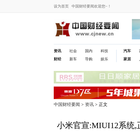
设为首页
中国财经要闻欢迎您~！
资讯
社会
国内
科技
汽车
财经
新车
导购
娱乐
家居
中国财经要闻
>
资讯
> 正文
小米官宣:MIUI12系统