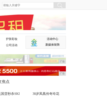
护肤彩妆
活动中心
广告
新媒体矩阵
公司活动
广告
广告
文焦点
国货秒杀SKI
38岁凤凰传奇玲花