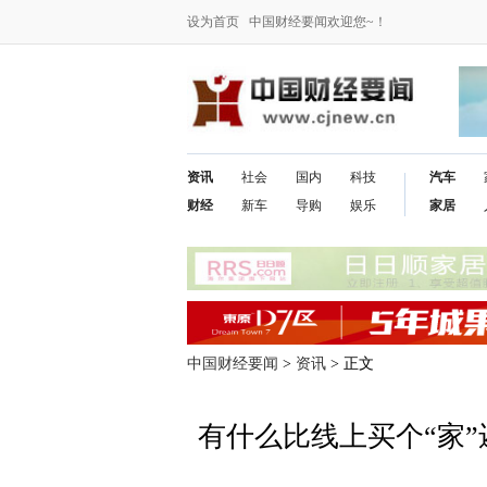
设为首页
中国财经要闻欢迎您~！
资讯
社会
国内
科技
汽车
财经
新车
导购
娱乐
家居
中国财经要闻
>
资讯
> 正文
有什么比线上买个“家