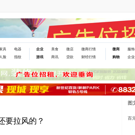
家具
电器
企业
美食
微店
微商行情
微商
服饰
人脸
指纹
游戏
商讯
贷款
财经行情
购物
企业
图
百元
”还要拉风的？