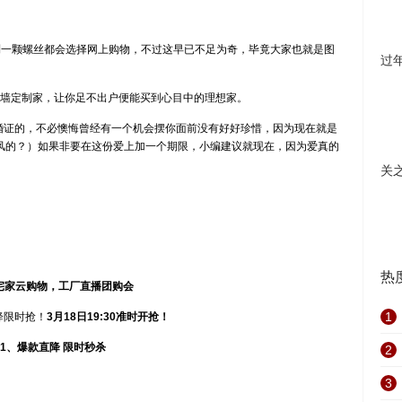
到一颗螺丝都会选择网上购物，不过这早已不足为奇，毕竟大家也就是图
过
墙定制家，让你足不出户便能买到心目中的理想家。
证的，不必懊悔曾经有一个机会摆你面前没有好好珍惜，因为现在就是
拉风的？）如果非要在这份爱上加一个期限，小编建议就现在，因为爱真的
关
热
宅家云购物，工厂直播团购会
1
降限时抢！
3月18日19:30准时开抢！
1、爆款直降 限时秒杀
2
3