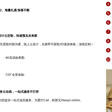
4
2、海量礼遇 惊喜不断
5
6
7
设计云定制，快速预见未来家
8
。无需面对面沟通，线上云设计，在家即可获取3D漫游体验；顶墙定制一
9
-4K高清效果图-
10
-720°全景体验-
务云在线，一站式服务不打烊
一站式追踪服务。为爱打Call，欧斯宝Always online。