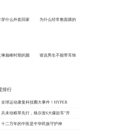
年穿什么外套回家
为什么经常敷面膜的
之琳巅峰时期的颜
谁说男生不能带耳饰
度排行
全球运动康复科技圈大事件！HYPER
兵未动粮草先行，格尔发6大爆款车“开
十二万年的中医是中华民族守护神