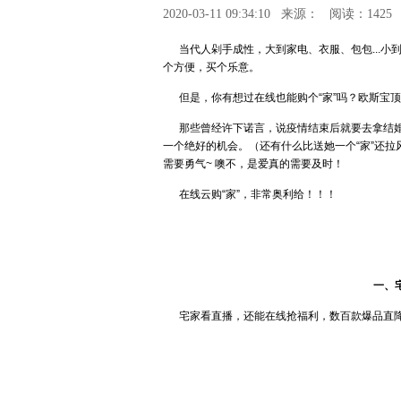
2020-03-11 09:34:10
来源：
阅读：1425
当代人剁手成性，大到家电、衣服、包包...小
个方便，买个乐意。
但是，你有想过在线也能购个“家”吗？欧斯宝顶
那些曾经许下诺言，说疫情结束后就要去拿结婚
一个绝好的机会。（还有什么比送她一个“家”还
需要勇气~ 噢不，是爱真的需要及时！
在线云购“家”，非常奥利给！！！
一、
宅家看直播，还能在线抢福利，数百款爆品直