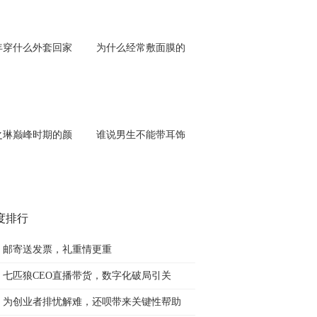
年穿什么外套回家
为什么经常敷面膜的
之琳巅峰时期的颜
谁说男生不能带耳饰
度排行
邮寄送发票，礼重情更重
七匹狼CEO直播带货，数字化破局引关
为创业者排忧解难，还呗带来关键性帮助