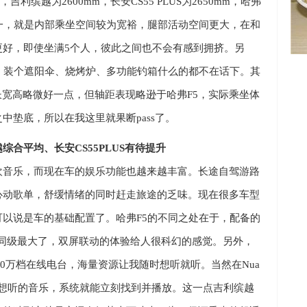
m
，吉利缤越为
2600mm
，长安
CS55 PLUS
为
2650mm
，哈弗
一，就是内部乘坐空间较为宽
裕，腿部活动空间更大，在和
更好，即使坐满
5
个人，彼此之间也不会有感到拥挤。另
，装个遮阳伞、烧烤炉、多功能钓箱什么的都不在话下。其
长宽高略微好一点，但轴距表现略逊于哈弗
F5
，实际乘坐体
之中垫底，所以在我这里就果断
pass
了。
越综合平均、长安
CS55PLUS
有待提升
欢音乐，而现在车的娱乐功能也越来越丰富。长途自驾游路
心动歌单，舒缓情绪的同时赶走旅途的乏味。现在很多车型
可以说是车的基础配置了。哈弗
F5
的不同之处在于，配备的
同级最大了，双屏联动的体验给人很科幻的感觉。另外，
0
万档在线电台，海量资源让我随时想听就听。当然在
Nua
想听的音乐，系统就能立刻找到
并播放。这一点吉利缤越