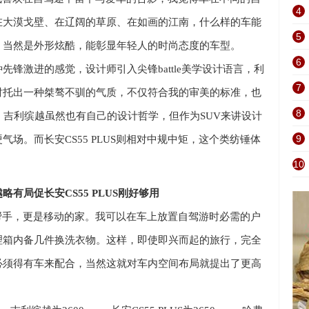
4
在大漠戈壁、在辽阔的草原、在如画
的江南，什么样的车能
5
？当然是外形炫酷，能彰显年轻人的时尚态度的车型。
6
种先锋激进的感觉，设计师引入
尖锋
battle
美学设计语言，利
7
衬托出一种桀骜不驯的气质，不仅符合我的审美的标准，也
8
，吉利缤越虽然也有自己的设计哲学，但作为
SUV
来讲设计
9
硬气场。而长安
CS55 PLUS
则相对中规中矩，这个类纺锤体
。
10
越略有局促
长安
CS55 PLUS
刚好够用
帮手，更是移动的家。我可以在车上放置自驾游时必需的户
理箱内备几件换洗衣物。这样，即使即兴而起的旅行，完全
必须得有车来配合，当然这就对车内空间布局就提出了更高