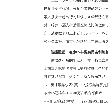
三
款
车型中，哈弗
F5
轴距为
2680m
F5
轴距更占优势。长轴距带来的好处之
家人朋友一起出行的时候，乘坐舒适性
外，哈弗
F5
还支持后排座椅按比例放倒
实，从参数表现上来看长安
CS55 PLUS
验不会太好。而吉利缤越的尺寸在三者
智能配置：哈弗
F5
丰富实用
吉利缤
像很多
90
后的年轻人一样，我也喜
上枯燥无味的时候可以播放收藏已久的
都在智能配置上做文章，所以娱乐功能
12.3
英寸液晶仪表
9
英寸中控液晶屏算是
哈弗
F5
还准备了
2000
万在线音乐曲库，
1
nce
语音系统的
帮助下，我只要说出自己