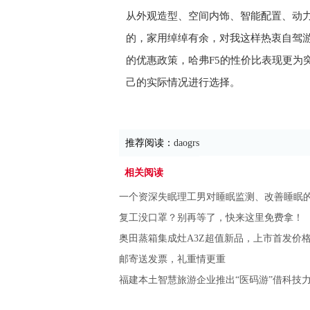
从外观造型、空间内饰、智能配置、动
的，家用绰绰有余，对我这样热衷自驾
的优惠政策，哈弗
F5
的性价比表现更为
己的实际情况进行选择。
推荐阅读：
daogrs
相关阅读
一个资深失眠理工男对睡眠监测、改善睡眠
复工没口罩？别再等了，快来这里免费拿！
奥田蒸箱集成灶A3Z超值新品，上市首发价格只
邮寄送发票，礼重情更重
福建本土智慧旅游企业推出“医码游”借科技