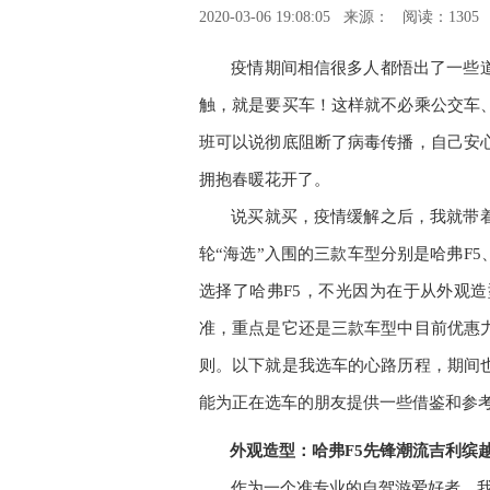
2020-03-06 19:08:05
来源：
阅读：1305
疫情期间相信很多人都悟出了一些
触，就是要买车！这样就不必乘公交车
班可以说彻底阻断了病毒传播，自己安
拥抱春暖花开了。
说买就买，疫情缓解之后，我就带
轮“海选”入围的三款车型分别是哈弗
F5
选择了哈弗
F5
，不光因为在于从外观造
准，重点是它还是三款车型中目前优惠
则。以下就是我选车的心路历程，期间
能为正在选车的朋友提供一些借鉴和参
外观造型：哈弗
F5
先锋潮流
吉利缤
作为一个准专业的自驾游爱好者，