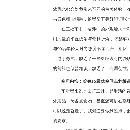
然风光都会给我带来不同的审美体验。
与景色和谐相
融，给我留下美好印记呢
在三款车中，哈弗
F5
的外观给人一
用大量的平直线条与锐利折角，将整车
与
90
后年轻人时尚态度不谋而合。相比
上过于秀气，缺乏了一些
SUV
该有的强
的前脸也似曾相识，缺乏了一点原创性
空间内饰：哈弗
F5
最优空间
吉利缤
车对我来说是出行工具，是生活的
外用品，储备点食物，甚至还可以在整
可以说走就走了。我知道要做到这点，
的要求。