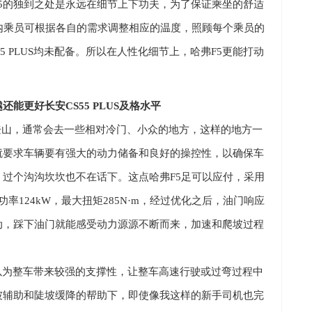
5
的独到之处是永远在细节上下功夫，为了保证乘坐的舒适
内乘员可根据各自的需求调整相应的温度，照顾每个乘员的
5 PLUS
均未配备。所以在人性化细节上，哈弗
F5
更能打动
越还能更好
长安
CS55 PLUS
及格水平
登山，通常会去一些相对冷门、小众的地方，这样的地方一
就要求车辆要有强大的动力储备
和良好的操控性
，
以
确保车
，过个沟沟坎坎也不在话下。这点哈弗
F5
足可以应付，采用
功率
124kW
，最大扭矩
285N·m
，经过优化之后，油门响应
动，踩下油门就能感受动力源源不断而来
，加速和爬坡过程
以为整车带来较强的支撑性，让整车高速行驶或过弯过程中
坡辅助和陡坡缓降的帮助下，即使
像我这样的
新手司机也完