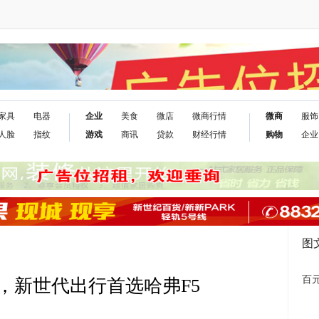
家具
电器
企业
美食
微店
微商行情
微商
服饰
人脸
指纹
游戏
商讯
贷款
财经行情
购物
企业
图
百元
，新世代出行首选哈弗F5