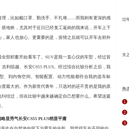
道理，比如戴口罩、勤洗手、不扎堆……而我则有更深的感
过
、搭地铁，尤其对于近日已经复工返岗的我来说，开车上下
心，家人也放心。更重要的是，疫情之后就可以开车去郊外
关
着全部积蓄开始看车了。
SUV
是我一直心仪的车型，经过首
、吉利缤越、长安
CS55 PLUS
。经过综合比较分析之后，我
型、到内饰空间、智能
配置、动力性能都符合我的选车标
力度最大的。作为新世代青年，只选对的还不贵的是我的原
热
也纠结过，但在比较中越来越确定自己想要什么。希望这篇
1
考。
2
越略显秀气
长安
CS55 PLUS
稍显平庸
3
我喜欢在自驾途中留下与爱车的合影，我觉得车在不同的自