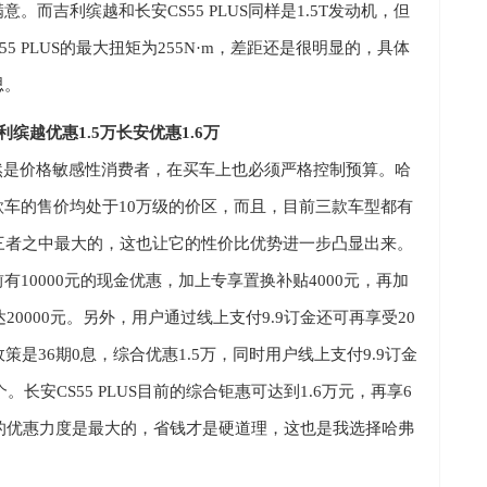
满意
。而吉利缤越和长安
CS55 PLUS
同样是
1.5T
发动机，但
55 PLUS
的最大扭矩为
255N
·
m
，差距还是很明显的，具体
思
。
利缤越优惠
1.5
万
长安优惠
1.6
万
然是价格敏感性消费者，在买车上也必须严格控制预算。哈
款车的售价均处于
10
万级的价区，而且，目前三款车型都有
三者之中最大的，这也让它的性价比优势进一步凸显出来。
前有
10000
元的现金优惠，加上专享置换补贴
4000
元，再加
达
20000
元。另外，用户通过线上支付
9.9
订金还可再享受
20
政策是
36
期
0
息，综合优惠
1.5
万，同时用户线上支付
9.9
订金
个。长安
CS55 PLUS
目前的综合钜惠可达到
1.6
万元，再享
6
的优惠力度是最大的，省钱才是硬道理，这也是我选择哈弗