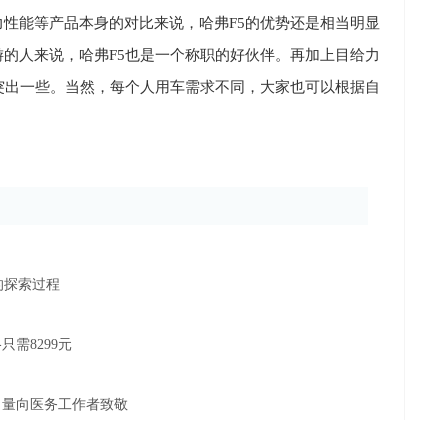
力性能等产品本身的对比来说，哈弗
F5
的优势还是相当明显
游的人来说，哈弗
F5
也是一个称职的好伙伴。再加上目给力
突出一些。当然，每个人用车需求不同，大家
也可以根据自
的探索过程
需8299元
力量向医务工作者致敬