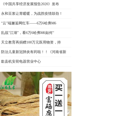
《中国共享经济发展报告2020》发布
永和豆浆让胃暖暖，为战胜疫情鼓劲！
“云”端邂逅网红车——6万6哈弗M6
乱战“江湖”，看6万6哈弗M6如何“
天立教育再捐赠100万元医用物资，持
防治儿童新冠肺炎有药啦！！《河南省新
歙县机安荷电器营业中心