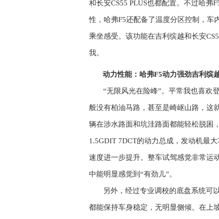
和长安
CS55 PLUS
也都配置。不过哈弗
F
性，哈弗
F5
还配备了温度分区控制，车
乘坐感受。该功能在吉利缤越和长安
CS5
我。
动力性能：哈弗
F5
动力强劲
吉利缤
“
无限风光在险峰
”
。平常我也喜欢
般没有柏油马路，甚至是崎岖山路，这
辆在涉水路面和坑洼路面都能轻松脱困
1.5GDIT 7DCT
的动力总成，发动机最大
速度进一步提升
。
整车
试驾感觉
非常运
中能明显感觉到“有劲儿”
。
另外，经过专业调校的底盘系统可
都能保持车身稳定，无明显侧倾。在上