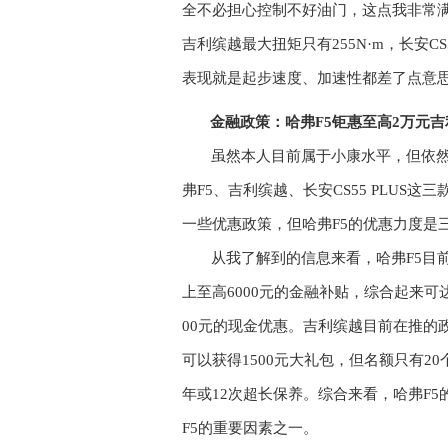
全不必
担心
控制不好油门，这点
我非常
吉利缤越最大扭矩只有
255N
·
m
，长安
CS
表现就是起步速度、加速性都差了点意
金融政策：哈弗
F5
钜惠至高
2
万元
吉
虽然本人目前属于小康
水平，但依
弗
F5
、吉利缤越、长安
CS55 PLUS
这三
一些优惠政策，但哈弗
F5
的优惠力度是
从我了解到的信息来看，哈弗
F5
目
上至高
6000
元的金融补贴，综合起来可
00
元的现金优惠。吉利缤越目前在推的
可以获得
1500
元大礼包，但名额只有
20
年或
12
次超长保养。综合来看，哈弗
F5
F5
的重要因素之一。