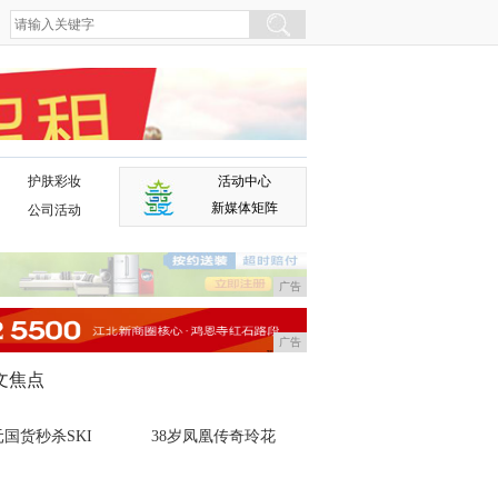
护肤彩妆
活动中心
广告
新媒体矩阵
公司活动
广告
广告
文焦点
国货秒杀SKI
38岁凤凰传奇玲花