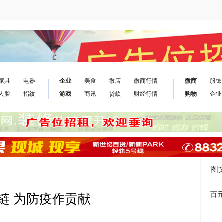
家具
电器
企业
美食
微店
微商行情
微商
服饰
人脸
指纹
游戏
商讯
贷款
财经行情
购物
企业
图
百元
链 为防疫作贡献