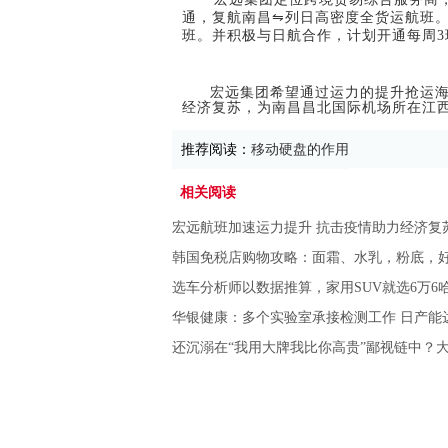
通，复航南昌
⇋
列日高密度全货运航班。
班。并积极与日航合作，计划开通每周3
宏远集团希望通过运力的提升抢运
经济复苏，为南昌昌北国际机场所在江
推荐阅读：
移动硬盘的作用
相关阅读
宏远航班加速运力提升 抗击疫情助力经济复
韩国免税店购物攻略：面霜、水乳，粉底，
选车分析师以数据推算，家用SUV就选6万6哈
华银健康：多个实验室承接检测工作 日产能
还沉溺在“我用大牌我比你高贵”鄙视链中？