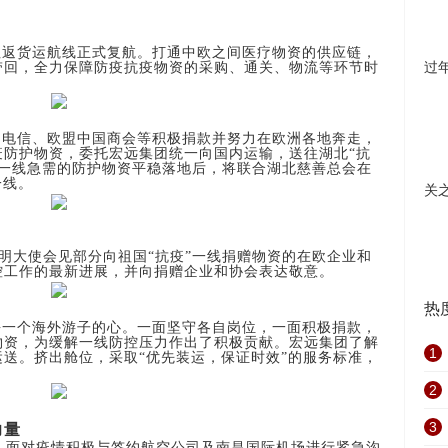
往返货运航线正式复航。打通中欧之间医疗物资的供应链，
带回，全力保障防疫抗疫物资的采购、通关、物流等环节时
过
国电信、欧盟中国商会等积极捐款并努力在欧洲各地奔走，
疫防护物资，委托宏远集团统一向国内运输，送往湖北“抗
等一线急需的防护物资平稳落地后，将联合湖北慈善总会在
一线。
关
长张明大使会见部分向祖国“抗疫”一线捐赠物资的在欧企业和
控工作的最新进展，并向捐赠企业和协会表达敬意。
热
每一个海外游子的心。一面坚守各自岗位，一面积极捐款，
物资，为缓解一线防控压力作出了积极贡献。宏远集团了解
1
送。挤出舱位，采取“优先装运，保证时效”的服务标准，
2
3
力量
，面对疫情积极与签约航空公司及南昌国际机场进行紧急沟