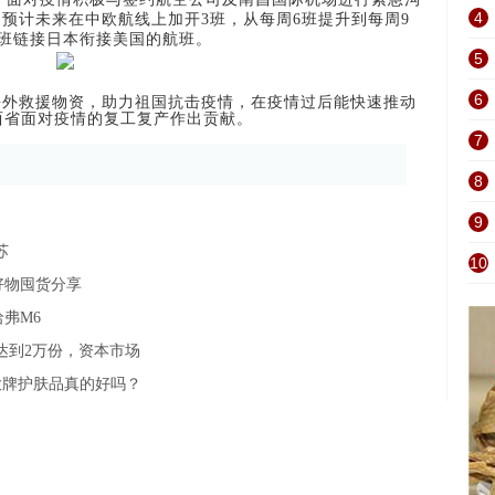
4
预计未来在中欧航线上加开3班，从每周6班提升到每周9
班链接日本衔接美国的航班。
5
6
海外救援物资，助力祖国抗击疫情，在疫情过后能快速推动
西省面对疫情的复工复产作出贡献。
7
8
9
苏
10
好物囤货分享
弗M6
达到2万份，资本市场
大牌护肤品真的好吗？