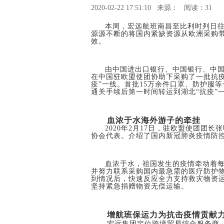
2020-02-22 17:51:10
来源：
阅读：31
本周，宏远航班南昌至比利时列日
源源不断的将国内紧缺资源从欧洲采购
效。
由中国进出口银行、中国银行、中
在中国驻欧盟使团协助下采购了一批抗
疫”一线。首批15万余件口罩、防护服
通关手续后第一时间转运到湖北“抗疫”
血浓于水海外游子的牵挂
2020年2月17日，驻欧盟使团团
协会代表。介绍了国内新冠肺炎疫情防
血浓于水，祖国发生的疫情牵动着
并努力联系采购国内最急需的医疗防护
到情况后，快速反应全力支持救灾物资运
坚持紧急捐赠物资无偿运输。
增航班保运力为抗击疫情贡献
宏远集团定位跨境贸易综合服务商