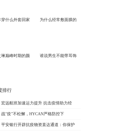
年穿什么外套回家
为什么经常敷面膜的
之琳巅峰时期的颜
谁说男生不能带耳饰
度排行
宏远航班加速运力提升 抗击疫情助力经
战“疫”不松懈，HYCAN严格防控下
平安银行开辟抗疫物资直达通道：你保护