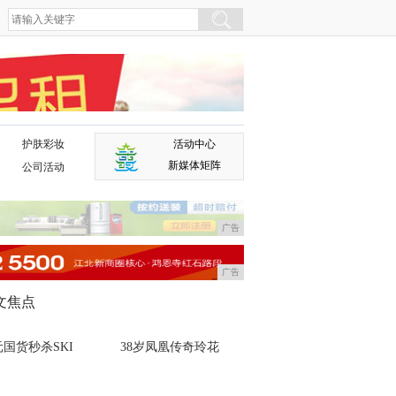
护肤彩妆
活动中心
广告
新媒体矩阵
公司活动
广告
广告
文焦点
国货秒杀SKI
38岁凤凰传奇玲花