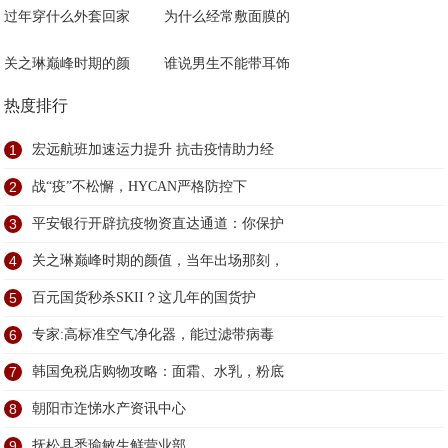
过年穿什么外套回家
为什么经常敷面膜的
关之琳巅峰时期的颜
谁说男生不能带耳饰
热度排行
1
宏远航班加速运力提升 抗击疫情助力经
2
战“疫”不松懈，HYCAN严格防控下
3
平安银行开辟抗疫物资直达通道：你保护
4
关之琳巅峰时期的颜值，当年出场那刻，
5
百元国货秒杀SKII？这几年的国货护
6
专家:高标准空气净化器，能过滤带病毒
7
韩国免税店购物攻略：面霜、水乳，粉底
8
朝阳市迮悌水产资讯中心
9
抚松县悉瑜敏生鲜营业部