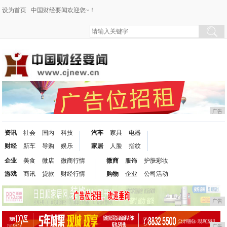
设为首页
中国财经要闻欢迎您~！
广告
资讯
社会
国内
科技
汽车
家具
电器
财经
新车
导购
娱乐
家居
人脸
指纹
企业
美食
微店
微商行情
微商
服饰
护肤彩妆
游戏
商讯
贷款
财经行情
购物
企业
公司活动
广告
广告