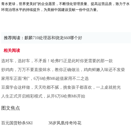
青水更绿，世界更美好”的企业愿景，不断强化管理质量、提高运营品质，致力于水
环境治理水平的持续提升，为美丽中国建设贡献一份中信力量。
推荐阅读：
麒麟710处理器和骁龙660哪个好
相关阅读
选对车，选好车，不矛盾！哈弗F5正是此时你更需要的那一款
炒鸡肉，万万不要直接焯水，教你正确做法，鸡肉鲜嫩入味还不发柴
家用车正面“刚”，6万6哈弗M6超值家用不二之选
豆腐学会这样做，天天吃都不腻，挑食孩子都喜欢，一上桌就抢光
人生正式开启精彩模式，从开6万6哈弗M6开始
图文焦点
百元国货秒杀SKI
38岁凤凰传奇玲花