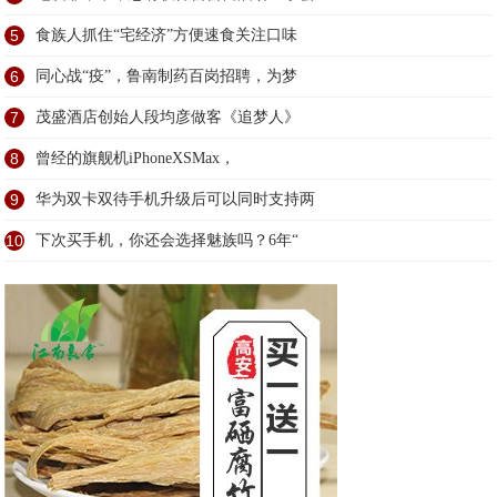
5
食族人抓住“宅经济”方便速食关注口味
6
同心战“疫”，鲁南制药百岗招聘，为梦
7
茂盛酒店创始人段均彦做客《追梦人》
8
曾经的旗舰机iPhoneXSMax，
9
华为双卡双待手机升级后可以同时支持两
10
下次买手机，你还会选择魅族吗？6年“