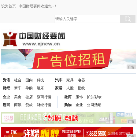
设为首页
中国财经要闻欢迎您~！
广告
资讯
社会
国内
科技
汽车
家具
电器
财经
新车
导购
娱乐
家居
人脸
指纹
企业
美食
微店
微商行情
微商
服饰
护肤彩妆
游戏
商讯
贷款
财经行情
购物
企业
公司活动
广告
广告