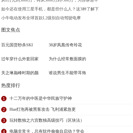
从8万元到3000万，再从3000万到-500万，为你讲述平
如今还在使用三星手机，都是些什么人？这3种了解下
小牛电动发布全球首款L2级别自动驾驶电摩
图文焦点
百元国货秒杀SKI
38岁凤凰传奇玲花
过年穿什么外套回家
为什么经常敷面膜的
关之琳巅峰时期的颜
谁说男生不能带耳饰
热度排行
1
十二万年的中医是中华民族守护神
2
Hue灯泡再被黑客攻击 飞利浦紧急更
3
玩转数独之六宫数独高级技巧（区块法）
4
电脑非常卡，总有软件偷偷自启动？学会