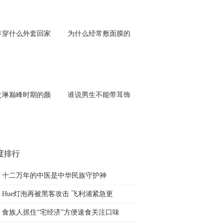
年穿什么外套回家
为什么经常敷面膜的
之琳巅峰时期的颜
谁说男生不能带耳饰
度排行
十二万年的中医是中华民族守护神
Hue灯泡再被黑客攻击 飞利浦紧急更
食族人抓住“宅经济”方便速食关注口味