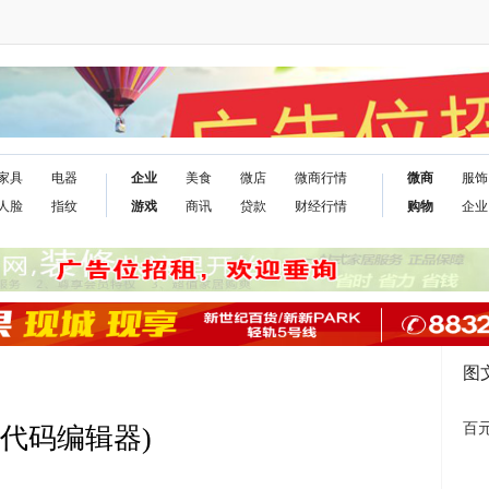
家具
电器
企业
美食
微店
微商行情
微商
服饰
人脸
指纹
游戏
商讯
贷款
财经行情
购物
企业
图
百元
c(文本代码编辑器)