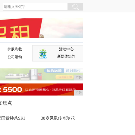
护肤彩妆
活动中心
广告
新媒体矩阵
公司活动
广告
广告
文焦点
国货秒杀SKI
38岁凤凰传奇玲花