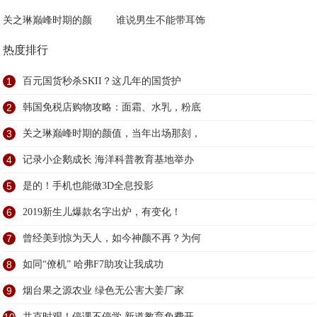
关之琳巅峰时期的颜
谁说男生不能带耳饰
热度排行
1
百元国货秒杀SKII？这几年的国货护
2
韩国免税店购物攻略：面霜、水乳，粉底
3
关之琳巅峰时期的颜值，当年出场那刻，
4
记录小企鹅成长 海洋科普教育基地举办
5
是的！手机也能做3D全息投影
6
2019新生儿爆款名字出炉，有变化！
7
曾经美到惊为天人，如今神颜不再？为何
8
如同“僚机” 哈弗F7助攻让我成功
9
烟台果之源农业 绿色无公害大姜厂家
共克时艰！停课不停学 新道教育免费开