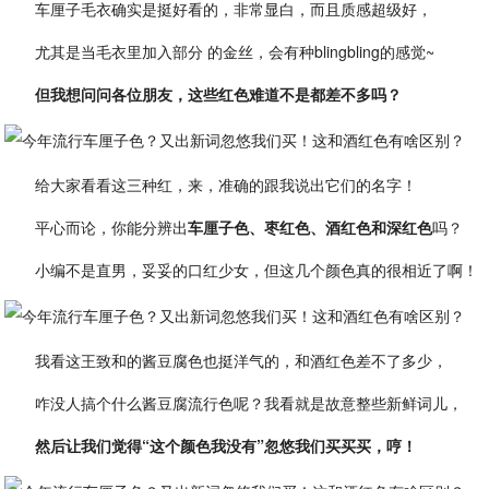
车厘子毛衣确实是挺好看的，非常显白，而且质感超级好，
尤其是当毛衣里加入部分 的金丝，会有种blingbling的感觉~
但我想问问各位朋友，这些红色难道不是都差不多吗？
给大家看看这三种红，来，准确的跟我说出它们的名字！
平心而论，你能分辨出
车厘子色、枣红色、酒红色和深红色
吗？
小编不是直男，妥妥的口红少女，但这几个颜色真的很相近了啊！
我看这王致和的酱豆腐色也挺洋气的，和酒红色差不了多少，
咋没人搞个什么酱豆腐流行色呢？我看就是故意整些新鲜词儿，
然后让我们觉得“这个颜色我没有”忽悠我们买买买，哼！