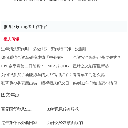
推荐阅读：
记者工作平台
相关阅读
过年清洗鸡肉时，多做1步，鸡肉特干净，没腥味
如何看待合资车碰撞成绩「中外有别」，合资安全标杆已是过去式？
LPL春季赛第二日前瞻：OMG对决JDG，星球之光能否重新起
为何很多买了新能源车的人都“后悔”了？看看车主们怎么说
张晋蔡少芬素颜出街，晒视频庆纪念日，结婚12年仍如热恋小情侣
图文焦点
百元国货秒杀SKI
38岁凤凰传奇玲花
过年穿什么外套回家
为什么经常敷面膜的