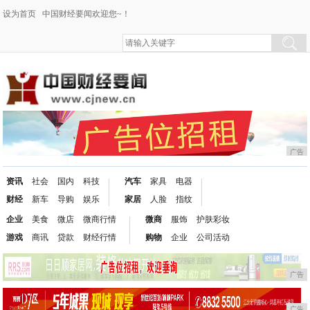
设为首页
中国财经要闻欢迎您~！
广告
资讯
社会
国内
科技
汽车
家具
电器
财经
新车
导购
娱乐
家居
人脸
指纹
企业
美食
微店
微商行情
微商
服饰
护肤彩妆
游戏
商讯
贷款
财经行情
购物
企业
公司活动
广告
广告