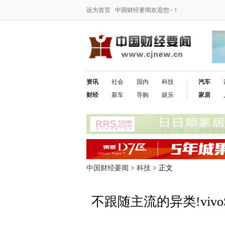
设为首页
中国财经要闻欢迎您~！
资讯
社会
国内
科技
汽车
财经
新车
导购
娱乐
家居
中国财经要闻
>
科技
> 正文
不跟随主流的异类!viv