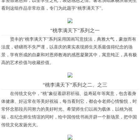
拿去致谢恩师，以全学生之礼，表达感恩之情。著名演唱家杨洪基先生
看到这组作品非常欣喜，专门为此题字“桃李满天下”。
“桃李满天下”系列之一
贤丰的“桃李满天下”系列采用国画写意技法，典雅大气，豪放而有
法度，磅礴而不失严谨，以喜庆的果实表现师生关系最值得纪念的场
景，学有所成的自豪和对恩师教诲的感恩凝聚其中，寓意纯正，具有极
高的艺术价值与收藏价值。
“桃李满天下”系列之二、之三
在传统文化中，“桃”象征着辟邪祈福、益寿延年等寓意，包含着身
体健康、好运常在等美好祝福，每当看到它，都会令老师心情愉悦，时
常怀念那段共同努力的美好时光。希望师生们以画为载体，以桃为祝
福，在纪念师生情谊的同时，给中国传统书画开辟一个新场景，把中国
传统文化发扬光大。