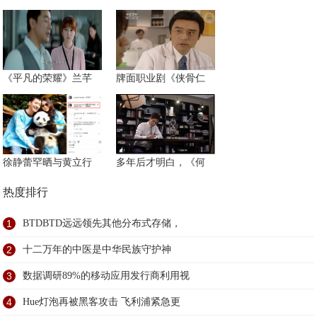
《平凡的荣耀》兰芊
牌面职业剧《侠骨仁
徐静蕾罕晒与黄立行
多年后才明白，《何
热度排行
1
BTDBTD远远领先其他分布式存储，
2
十二万年的中医是中华民族守护神
3
数据调研89%的移动应用发行商利用视
4
Hue灯泡再被黑客攻击 飞利浦紧急更