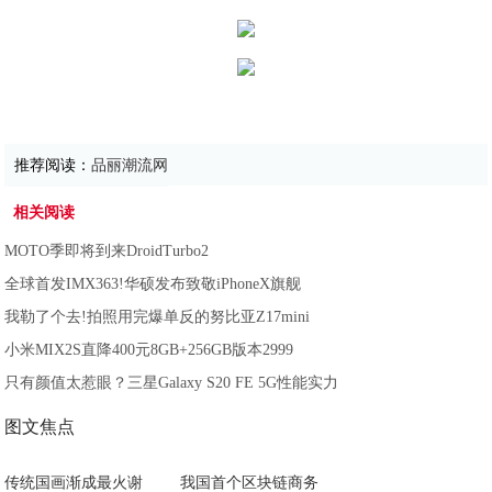
推荐阅读：
品丽潮流网
相关阅读
MOTO季即将到来DroidTurbo2
全球首发IMX363!华硕发布致敬iPhoneX旗舰
我勒了个去!拍照用完爆单反的努比亚Z17mini
小米MIX2S直降400元8GB+256GB版本2999
只有颜值太惹眼？三星Galaxy S20 FE 5G性能实力
图文焦点
传统国画渐成最火谢
我国首个区块链商务