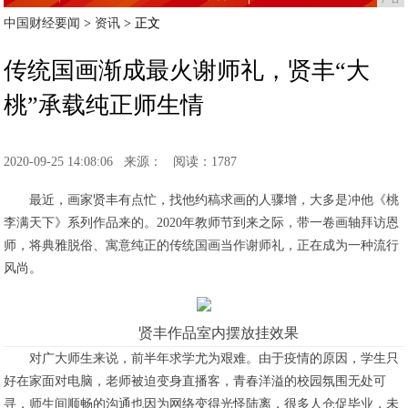
中国财经要闻
>
资讯
> 正文
传统国画渐成最火谢师礼，贤丰“大
桃”承载纯正师生情
2020-09-25 14:08:06
来源：
阅读：1787
最近，画家贤丰有点忙，找他约稿求画的人骤增，大多是冲他《桃
李满天下》系列作品来的。2020年教师节到来之际，带一卷画轴拜访恩
师，将典雅脱俗、寓意纯正的传统国画当作谢师礼，正在成为一种流行
风尚。
贤丰作品室内摆放挂效果
对广大师生来说，前半年求学尤为艰难。由于疫情的原因，学生只
好在家面对电脑，老师被迫变身直播客，青春洋溢的校园氛围无处可
寻，师生间顺畅的沟通也因为网络变得光怪陆离，很多人仓促毕业，未