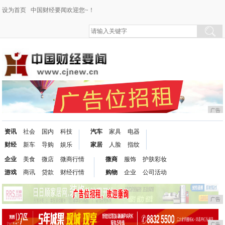
设为首页
中国财经要闻欢迎您~！
广告
资讯
社会
国内
科技
汽车
家具
电器
财经
新车
导购
娱乐
家居
人脸
指纹
企业
美食
微店
微商行情
微商
服饰
护肤彩妆
游戏
商讯
贷款
财经行情
购物
企业
公司活动
广告
广告