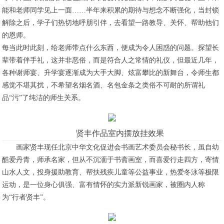
能和老师同学见上一面……半年来积累的期待与想念不断强化，当封锁
解除之后，学子们热切地呼朋引伴，去看望一路教导、关怀、帮助他们
的恩师。
每当此时此刻，给老师带点什么东西，便成为令人困惑的问题。探望长
辈带着伴手礼，这并非恶俗，而是符合人之常情的礼仪，但最近几年，
各种谢师宴、升学宴逐渐成为大手大脚、炫富攀比的新舞台，令师生都
感觉不堪其扰，不希望名烟名酒、名包金条之类俗不可耐的所谓礼
品“污”了纯洁的师生关系。
贤丰作品室内摆放挂效果
画家贤丰现任北京中华文化促进会书画艺术委员会秘书长，虽自幼
酷爱丹青，师承名家，但从不沉湎于书斋画室，而喜爱行走四方，寄情
山水人文，投身援助教育、帮扶残疾儿童等公益事业，热爱冬泳等极限
运动，是一位身心俱强、富有情怀的实力派新锐画家，被圈内人称
为“行者贤丰”。