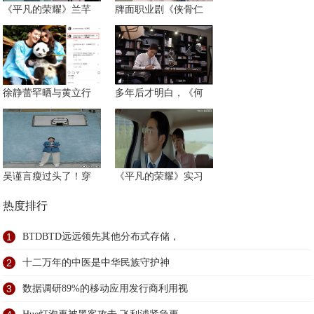
《平凡的荣耀》兰芊
牌面职业剧《侠骨仁
徐静蕾罕晒与黄立行
多年后才明白，《何
吴谨言瘦过头了！穿
《平凡的荣耀》实习
热度排行
1
BTDBTD远远领先其他分布式存储，
2
十二万年的中医是中华民族守护神
3
数据调研89%的移动应用发行商利用视