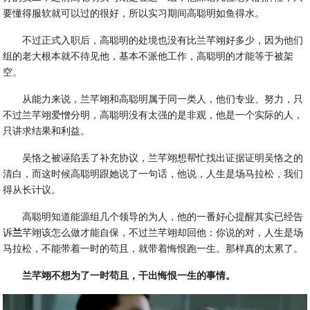
要懂得服软就可以过的很好，所以实习期间高聪明如鱼得水。
不过正式入职后，高聪明的处境也没有比兰芊翊好多少，因为他们
组的老大根本就不待见他，基本不派他工作，高聪明的才能等于被架
空。
从能力来说，兰芊翊和高聪明属于同一类人，他们专业、努力，只
不过兰芊翊爱憎分明，高聪明没有太强的是非观，他是一个实际的人，
只讲求结果和利益。
吴恪之被诬陷丢了补充协议，兰芊翊想帮忙找出证据证明吴恪之的
清白，而这时候高聪明跟她说了一句话，他说，人生是场马拉松，我们
得从长计议。
高聪明知道能源组几个领导的为人，他的一番好心提醒其实已经告
诉
兰
芊翊该怎么做才能自保，不过兰芊翊却回他：你说的对，人生是场
马拉松，不能带着一时的苟且，就带着悔恨跑一生。那样真的太累了。
兰芊翊不想为了一时苟且，干出悔恨一生的事情。