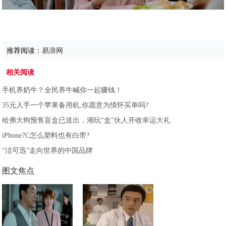
推荐阅读：
易浪网
相关阅读
手机养奶牛？全民养牛喊你一起赚钱！
35元入手一个苹果备用机,你愿意为情怀买单吗?
哈弗大狗预售盲盒已送出，潮玩“盒”伙人开收幸运大礼
iPhone7C怎么塑料也有白带?
“洁可迅”走向世界的中国品牌
图文焦点