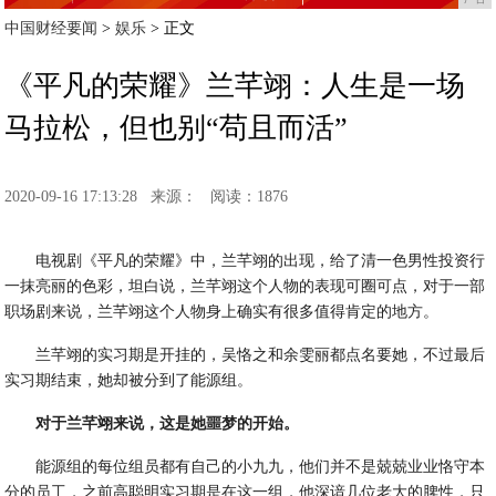
中国财经要闻
>
娱乐
> 正文
《平凡的荣耀》兰芊翊：人生是一场
马拉松，但也别“苟且而活”
2020-09-16 17:13:28
来源：
阅读：1876
电视剧《平凡的荣耀》中，兰芊翊的出现，给了清一色男性投资行
一抹亮丽的色彩，坦白说，兰芊翊这个人物的表现可圈可点，对于一部
职场剧来说，兰芊翊这个人物身上确实有很多值得肯定的地方。
兰芊翊的实习期是开挂的，吴恪之和余雯丽都点名要她，不过最后
实习期结束，她却被分到了能源组。
对于兰芊翊来说，这是她噩梦的开始。
能源组的每位组员都有自己的小九九，他们并不是兢兢业业恪守本
分的员工，之前高聪明实习期是在这一组，他深谙几位老大的脾性，只