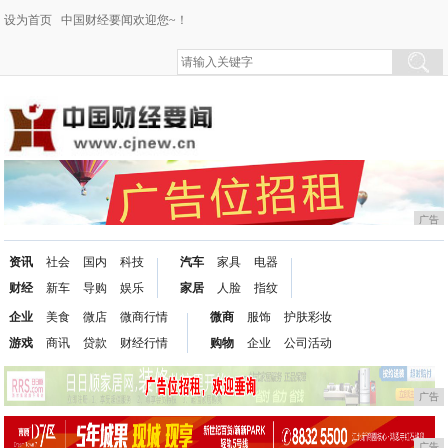
设为首页
中国财经要闻欢迎您~！
广告
资讯
社会
国内
科技
汽车
家具
电器
财经
新车
导购
娱乐
家居
人脸
指纹
企业
美食
微店
微商行情
微商
服饰
护肤彩妆
游戏
商讯
贷款
财经行情
购物
企业
公司活动
广告
广告