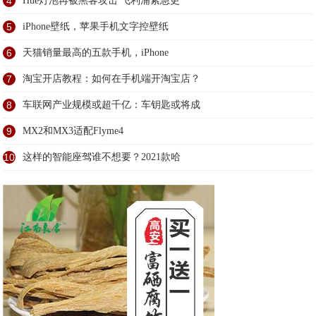
4
Hue灯泡再被黑客攻击 飞利浦紧急更
5
iPhone壁纸，苹果手机文字控壁纸
6
天猫销量最高的五款手机，iPhone
7
淘宝开店教程：如何在手机端开淘宝店？
8
车联网产业规模或超千亿：车钥匙或将成
9
MX2和MX3适配Flyme4
10
这样的智能座驾谁不想要？2021款哈