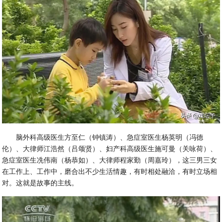
脑外科高级医生方至仁（钟镇涛）、急症室医生杨英明（冯德
伦）、大律师江浩然（吕颂贤）、妇产科高级医生施可曼（关咏荷）、
急症室医生冼伟南（杨恭如）、大律师程家勤（周嘉玲），这三男三女
在工作上、工作中，磨合出不少生活情趣，有时相处融洽，有时立场相
对。这就是故事的主线。