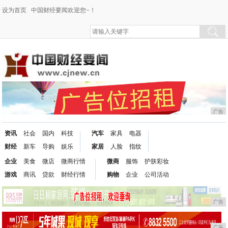
设为首页
中国财经要闻欢迎您~！
广告
资讯
社会
国内
科技
汽车
家具
电器
财经
新车
导购
娱乐
家居
人脸
指纹
企业
美食
微店
微商行情
微商
服饰
护肤彩妆
游戏
商讯
贷款
财经行情
购物
企业
公司活动
广告
广告