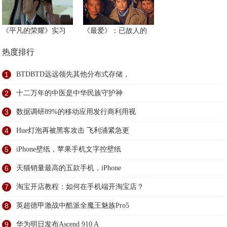
《平凡的荣耀》实习
《最爱》：已故人的
热度排行
1
BTDBTD远远领先其他分布式存储，
2
十二万年的中医是中华民族守护神
3
数据调研89%的移动应用发行商利用视
4
Hue灯泡再被黑客攻击 飞利浦紧急更
5
iPhone壁纸，苹果手机文字控壁纸
6
天猫销量最高的五款手机，iPhone
7
淘宝开店教程：如何在手机端开淘宝店？
8
英超德甲激战中酷派全魔王魅族Pro5
9
华为明日发布Ascend 910 A