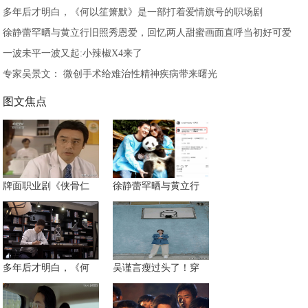
多年后才明白，《何以笙箫默》是一部打着爱情旗号的职场剧
徐静蕾罕晒与黄立行旧照秀恩爱，回忆两人甜蜜画面直呼当初好可爱
一波未平一波又起:小辣椒X4来了
专家吴景文： 微创手术给难治性精神疾病带来曙光
图文焦点
牌面职业剧《侠骨仁
徐静蕾罕晒与黄立行
多年后才明白，《何
吴谨言瘦过头了！穿