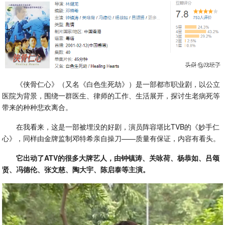
《侠骨仁心》（又名《白色生死劫》）是一部都市职业剧，以公立
医院为背景，围绕一群医生、律师的工作、生活展开，探讨生老病死等
带来的种种悲欢离合。
在我看来，这是一部被埋没的好剧，演员阵容堪比TVB的《妙手仁
心》，同样由金牌监制邓特希亲自操刀——质量有保证，内容有看头。
它出动了ATV的很多大牌艺人，由钟镇涛、关咏荷、杨恭如、吕颂
贤、冯德伦、张文慈、陶大宇、陈启泰等主演。