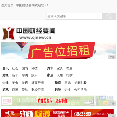
设为首页
中国财经要闻欢迎您~！
广告
资讯
社会
国内
科技
汽车
家具
电器
财经
新车
导购
娱乐
家居
人脸
指纹
企业
美食
微店
微商行情
微商
服饰
护肤彩妆
游戏
商讯
贷款
财经行情
购物
企业
公司活动
广告
广告