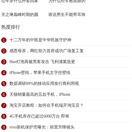
过年穿什么外套回家
为什么经常敷面膜的
关之琳巅峰时期的颜
谁说男生不能带耳饰
热度排行
1
十二万年的中医是中华民族守护神
2
感恩母亲，网红助力首府成功广场复工复
3
Hue灯泡再被黑客攻击 飞利浦紧急更
4
iPhone壁纸，苹果手机文字控壁纸
5
数据调研89%的移动应用发行商利用视
6
天猫销量最高的五款手机，iPhone
7
淘宝开店教程：如何在手机端开淘宝店？
8
4G手机库存已超过6000万台 即将
9
vivo新机保护壳曝光：前置升降镜头