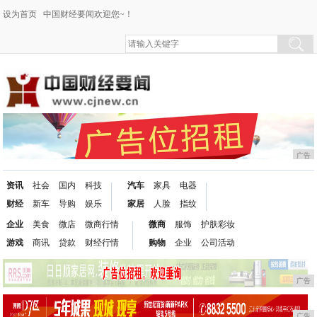
设为首页
中国财经要闻欢迎您~！
广告
资讯
社会
国内
科技
汽车
家具
电器
财经
新车
导购
娱乐
家居
人脸
指纹
企业
美食
微店
微商行情
微商
服饰
护肤彩妆
游戏
商讯
贷款
财经行情
购物
企业
公司活动
广告
广告