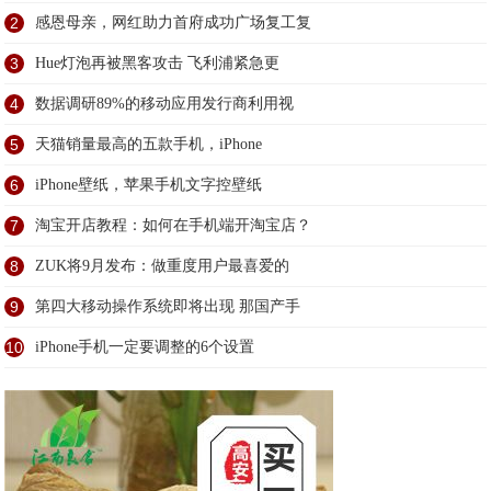
2
感恩母亲，网红助力首府成功广场复工复
3
Hue灯泡再被黑客攻击 飞利浦紧急更
4
数据调研89%的移动应用发行商利用视
5
天猫销量最高的五款手机，iPhone
6
iPhone壁纸，苹果手机文字控壁纸
7
淘宝开店教程：如何在手机端开淘宝店？
8
ZUK将9月发布：做重度用户最喜爱的
9
第四大移动操作系统即将出现 那国产手
10
iPhone手机一定要调整的6个设置