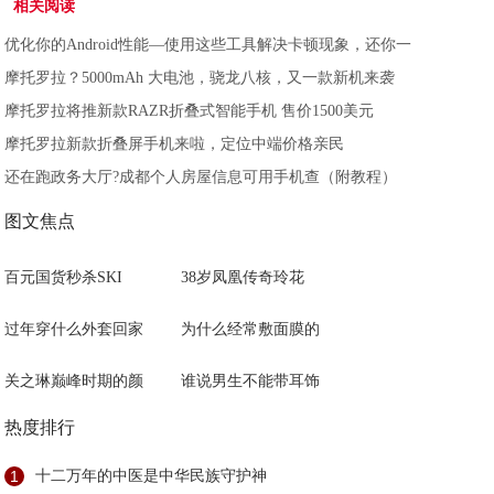
相关阅读
优化你的Android性能—使用这些工具解决卡顿现象，还你一
摩托罗拉？5000mAh 大电池，骁龙八核，又一款新机来袭
摩托罗拉将推新款RAZR折叠式智能手机 售价1500美元
摩托罗拉新款折叠屏手机来啦，定位中端价格亲民
还在跑政务大厅?成都个人房屋信息可用手机查（附教程）
图文焦点
百元国货秒杀SKI
38岁凤凰传奇玲花
过年穿什么外套回家
为什么经常敷面膜的
关之琳巅峰时期的颜
谁说男生不能带耳饰
热度排行
1
十二万年的中医是中华民族守护神