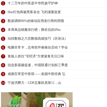
1
十二万年的中医是中华民族守护神
2
Hue灯泡再被黑客攻击 飞利浦紧急更
3
数据调研89%的移动应用发行商利用视
4
本周单品销量排行榜：降价后的iPho
5
玩转数独之六宫数独高级技巧（区块法）
6
电脑非常卡，总有软件偷偷自启动？学会
7
食族人抓住“宅经济”方便速食关注口味
8
信息新基建提速，中国联通计划前三季度
9
成都百草堂中医馆——发掘中医经典 弘
10
宁波消费力：GDP总量跃居第12，山