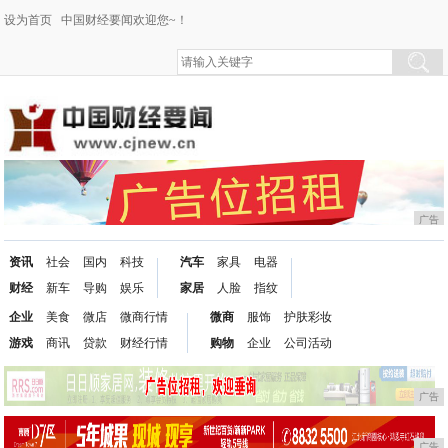
设为首页
中国财经要闻欢迎您~！
广告
资讯
社会
国内
科技
汽车
家具
电器
财经
新车
导购
娱乐
家居
人脸
指纹
企业
美食
微店
微商行情
微商
服饰
护肤彩妆
游戏
商讯
贷款
财经行情
购物
企业
公司活动
广告
广告