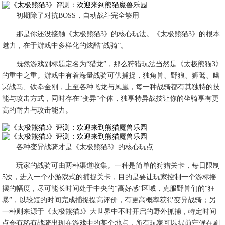
初期除了对抗BOSS，自动战斗完全够用
那是你还没接触《太极熊猫3》的核心玩法。《太极熊猫3》的根本
魅力，在于游戏中多样化的炫酷“战骑”。
既然游戏副标题定名为“猎龙”，那么狩猎玩法当然是《太极熊猫3》
的重中之重。游戏中有着海量战骑可供捕捉，独角兽、野狼、狮鹫、幽
冥战马、铁拳金刚，上至各种飞龙与凤凰，每一种战骑都有其独特的技
能与攻击方式，同时存在“变异”个体，独享特异战技让你的坐骑享有更
高的耐力与攻击能力。
各种变异战骑才是《太极熊猫3》的核心玩点
玩家的战骑可由两种渠道收集。一种是简单的狩猎关卡，每日限制
5次，进入一个小游戏式的捕捉关卡，目的是要让玩家控制一个游标摇
摆的幅度，尽可能长时间处于中央的“高好感”区域，克服野兽们的“狂
暴”，以较短的时间完成捕捉提高评价，有更高概率获得变异战骑；另
一种则来源于《太极熊猫3》大世界中不时开启的野外抓捕，特定时间
点会有稀有战骑出现在游戏中的某个地点，所有玩家可以提前守候在刷