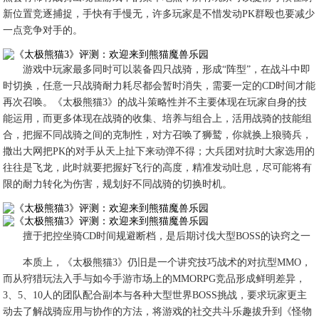
新位置竞逐捕捉，手快有手慢无，许多玩家是不惜发动PK群殴也要减少
一点竞争对手的。
游戏中玩家最多同时可以装备四只战骑，形成“阵型”，在战斗中即
时切换，任意一只战骑耐力耗尽都会暂时消失，需要一定的CD时间才能
再次召唤。《太极熊猫3》的战斗策略性并不主要体现在玩家自身的技
能运用，而更多体现在战骑的收集、培养与组合上，活用战骑的技能组
合，把握不同战骑之间的克制性，对方召唤了狮鹫，你就换上狼骑兵，
撒出大网把PK的对手从天上扯下来动弹不得；大兵团对抗时大家选用的
往往是飞龙，此时就要把握好飞行的高度，精准发动吐息，尽可能将有
限的耐力转化为伤害，规划好不同战骑的切换时机。
擅于把控坐骑CD时间规避断档，是后期讨伐大型BOSS的诀窍之一
本质上，《太极熊猫3》仍旧是一个讲究技巧战术的对抗型MMO，
而从狩猎玩法入手与如今手游市场上的MMORPG竞品形成鲜明差异，
3、5、10人的团队配合副本与各种大型世界BOSS挑战，要求玩家更主
动去了解战骑应用与协作的方法，将游戏的社交共斗乐趣拔升到《怪物