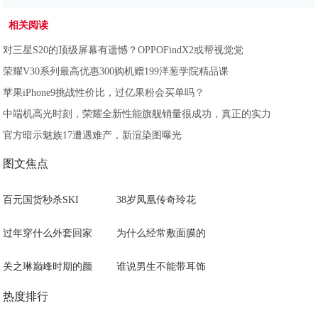
相关阅读
对三星S20的顶级屏幕有遗憾？OPPOFindX2或帮视觉党
荣耀V30系列最高优惠300购机赠199洋葱学院精品课
苹果iPhone9挑战性价比，过亿果粉会买单吗？
中端机高光时刻，荣耀全新性能旗舰销量很成功，真正的实力
官方暗示魅族17遭遇难产，新渲染图曝光
图文焦点
百元国货秒杀SKI
38岁凤凰传奇玲花
过年穿什么外套回家
为什么经常敷面膜的
关之琳巅峰时期的颜
谁说男生不能带耳饰
热度排行