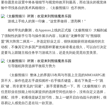
要你愿意在设置中将各项细节与视觉特效开到最高，而在顶尖的视觉体
验中寻找各自的美术风格细分，《太极熊猫3》也不例外。
游戏上手给人的第一印象，“这世界做得，漂亮啊！”
相对早先的删测，在Appstore上线的正式版《太极熊猫3》大幅削减
了强制性的新手引导与操作展示内容，玩家在“龙狮帝国”与“熊猫联
盟”两大阵营二择其一，并选定职业之后，很快就能获得游戏操控的主
动权，不像其它许多国产游戏那样要被光标牵着走很久，可以自行决定
是要马上跟随主线任务学习游戏方法，还是先到处晃晃欣赏美景。
引导随机阵营选择平衡双方势力
《太极熊猫3》整体上的界面UI布局与市面上主流的MMOARPG差
异不大，操作也是左手虚拟摇杆+右手猫爪键盘，最右下角是一个“跳
跃”键，而非更常见的“回避”，新手需要熟悉一下。而《太极熊猫3》的
任意职业在技能上给玩家提供的选择空间也比较小，没有自定义选择，
搭配、排序，初看很是缺乏技巧性，加上一键开启自动战斗的便利，很
容易让人感觉自己是在玩一款页游。