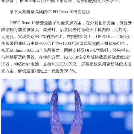
来影像”。自2019年4月在中国上市以来，迄今仍然领先业界水平。
拿下天鹅将最高奖的OPPO Reno 10倍变焦版
OPPO Reno 10倍变焦版采用全景屏方案，在外观创新方面，侧旋升
降结构将前置摄像头、柔光灯、后置闪光灯隐藏于手机内部，无刘海、
无挖孔，实现高达93.1%的屏占比。在拍照功能上，OPPO Reno 10倍变
焦版采用4800万主摄+800万广角+1300万潜望式长焦的三摄镜头组合，
实现从16mm-160mm全焦段覆盖，同时支持双OIS光学防抖，轻松框选
与抓捕更远的风景。在性能方面，Reno 10倍变焦版搭载高通骁龙855处
理器，4065mAh电池，支持VOOC3.0闪充，屏幕指纹采用更新补偿式投
光方案，解锁速度相比上一代提升28.5%。