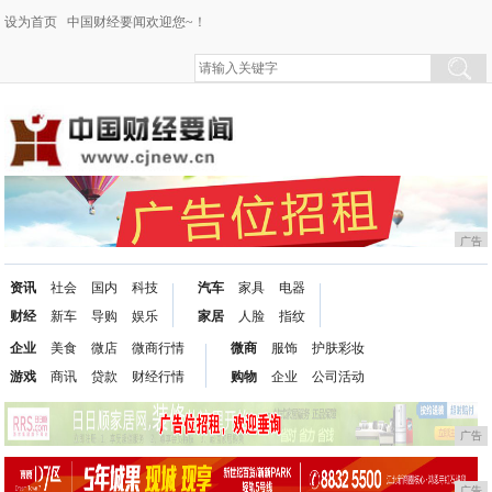
设为首页
中国财经要闻欢迎您~！
广告
资讯
社会
国内
科技
汽车
家具
电器
财经
新车
导购
娱乐
家居
人脸
指纹
企业
美食
微店
微商行情
微商
服饰
护肤彩妆
游戏
商讯
贷款
财经行情
购物
企业
公司活动
广告
广告