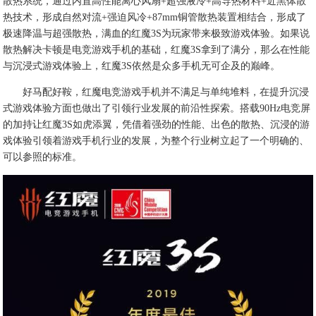
散热系统，通过内置高性能离心风扇+超强液冷+高导热材料+近黑体散
热技术，形成自然对流+强迫风冷+87mm铜管散热装置相结合，形成了
极速降温与超强散热，满血的红魔3S为玩家带来极致游戏体验。如果说
散热解决卡顿是电竞游戏手机的基础，红魔3S拿到了满分，那么在性能
与沉浸式游戏体验上，红魔3S依然是众多手机无可企及的巅峰。
好马配好鞍，红魔电竞游戏手机并不满足与单纯堆料，在提升沉浸
式游戏体验方面也做出了引领行业发展的前沿性探索。搭载90Hz电竞屏
的加持让红魔3S如虎添翼，凭借着强劲的性能、出色的散热、沉浸的游
戏体验引领着游戏手机行业的发展，为整个行业树立起了一个明确的、
可以参照的标准。