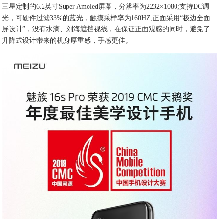
三星定制的6.2英寸Super Amoled屏幕，分辨率为2232×1080;支持DC调
光，可硬件过滤33%的蓝光，触摸采样率为160HZ;正面采用“极边全面
屏设计”，没有水滴、刘海遮挡视线，在保证正面观感的同时，避免了
升降式设计带来的机身厚重感，手感更佳。