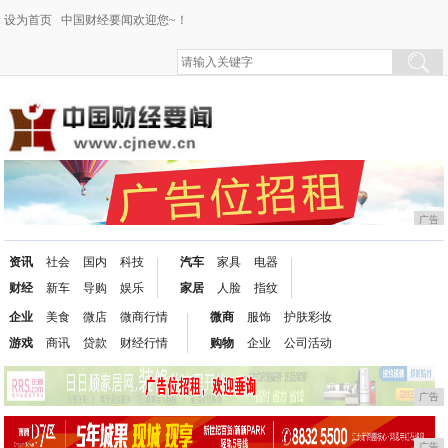
设为首页
中国财经要闻欢迎您~！
广告
资讯
社会
国内
科技
汽车
家具
电器
财经
新车
导购
娱乐
家居
人脸
指纹
企业
美食
微店
微商行情
微商
服饰
护肤彩妆
游戏
商讯
贷款
财经行情
购物
企业
公司活动
广告
广告