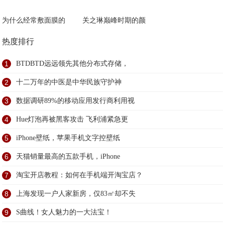
为什么经常敷面膜的
关之琳巅峰时期的颜
热度排行
1
BTDBTD远远领先其他分布式存储，
2
十二万年的中医是中华民族守护神
3
数据调研89%的移动应用发行商利用视
4
Hue灯泡再被黑客攻击 飞利浦紧急更
5
iPhone壁纸，苹果手机文字控壁纸
6
天猫销量最高的五款手机，iPhone
7
淘宝开店教程：如何在手机端开淘宝店？
8
上海发现一户人家新房，仅83㎡却不失
9
S曲线！女人魅力的一大法宝！