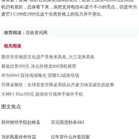
机仍有差距，总体看下来，虽然支持电信4G是个不小的亮点，但是华为
麦芒3 C199在1999元这个生死价格上的实力并不突出。
推荐阅读：
百姓资讯网
相关阅读
重庆市非物质文化遗产美食来凤鱼_大江龙来凤鱼
最低仅售999元 冰点价骁龙800强机推荐
华为MWC宣传海报曝光 荣耀X2或将登场
升降桌聚焦：全球首套升降桌系统从丹麦力纳克诞生的故事
大神F1 Plus399元 超值价引领单手操作手机
图文焦点
郑州财经学院赴睢县
百元国货秒杀SKI
38岁凤凰传奇玲花
过年穿什么外套回家