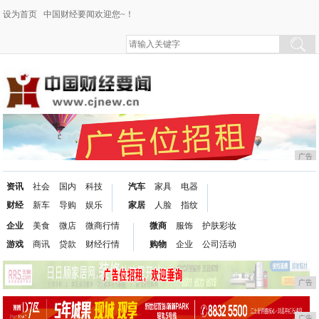
设为首页
中国财经要闻欢迎您~！
广告
资讯
社会
国内
科技
汽车
家具
电器
财经
新车
导购
娱乐
家居
人脸
指纹
企业
美食
微店
微商行情
微商
服饰
护肤彩妆
游戏
商讯
贷款
财经行情
购物
企业
公司活动
广告
广告