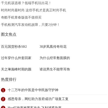
千元机该选谁？低端手机玩出花！
时尚时尚最时尚 这些手机才是真正时尚手机
奇酷手机青春版值不值得买
手机检测汽车发动机故障，只要2分钟！
图文焦点
百元国货秒杀SKI
38岁凤凰传奇玲花
过年穿什么外套回家
为什么经常敷面膜的
关之琳巅峰时期的颜
谁说男生不能带耳饰
热度排行
1
十二万年的中医是中华民族守护神
2
感恩母亲，网红助力首府成功广场复工复
Hue灯泡再被黑客攻击 飞利浦紧急更