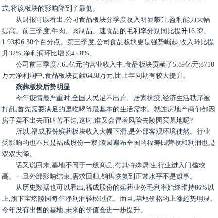
式,将该板块的影响降到了最低。
从财报可以看出,公司食品板块分季度收入明显攀升,盈利能力大幅
提高。前三季度,牛肉、肉制品、速食品的毛利率分别同比提升16.32、
1.93和6.30个百分点。第三季度,公司食品板块更是强势崛起,收入环比提
升32%,净利润环比增长45.8%。
公司前三季度7.65亿元的营业收入中,食品板块贡献了5.89亿元;8710
万元净利润中,食品板块贡献6438万元,比上年同期有较大提升。
殡葬板块后势明显
今年疫情最严重时,全国人民足不出户、居家抗疫,经济生活秩序被
打乱,首先需要满足的是吃喝等最基本的生活需求。就连房地产商们都因
房子卖不出去而叫苦不迭,这时,谁又会冒着风险去陵园买墓地呢?
所以,福成股份殡葬板块收入大幅下滑,是外部客观环境使然。行业
受影响的也不只是福成股份一家,陵园遍布全国的福寿园营收和利润也是
双双大降。
话又说回来,墓地不同于一般商品,有其特殊属性,行业进入门槛较
高。一旦外部影响结束,需求回归,销售恢复到正常水平不是难事。
从历史数据也可以看出,福成股份的殡葬业务毛利率始终维持86%以
上,旗下宝塔陵园每年净利润轻松过亿。而且,墓地价格的上涨趋势明显,
今年没有出售的墓地,未来的价值会进一步提升。