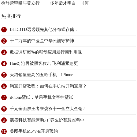
徐静蕾罕晒与黄立行
多年后才明白，《何
热度排行
1
BTDBTD远远领先其他分布式存储，
2
十二万年的中医是中华民族守护神
3
数据调研89%的移动应用发行商利用视
4
Hue灯泡再被黑客攻击 飞利浦紧急更
5
天猫销量最高的五款手机，iPhone
6
淘宝开店教程：如何在手机端开淘宝店？
7
iPhone壁纸，苹果手机文字控壁纸
8
千元全面屏王者来袭双十一金立大金钢2
9
麒盛科技智能床助力“养医护智慧照料中
10
美图手机M6/V4s开启预约