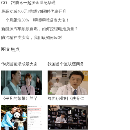
GO！跟腾讯一起掘金世纪华通
最高立减400元!荣耀V9限时优惠开启
一个月飙涨50%！呷哺呷哺逆市大涨！
新能源汽车频频自燃，如何控锂电池质量？
防治精神类疾病，我们该如何应对
图文焦点
传统国画渐成最火谢
我国首个区块链商务
《平凡的荣耀》兰芊
牌面职业剧《侠骨仁