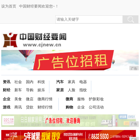
设为首页
中国财经要闻欢迎您~！
广告
资讯
社会
国内
科技
汽车
家具
电器
财经
新车
导购
娱乐
家居
人脸
指纹
企业
美食
微店
微商行情
微商
服饰
护肤彩妆
游戏
商讯
贷款
财经行情
购物
企业
公司活动
广告
广告