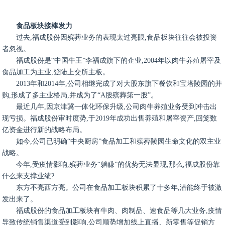
食品板块接棒发力
过去,福成股份因殡葬业务的表现太过亮眼,食品板块往往会被投资
者忽视。
福成股份是“中国牛王”李福成旗下的企业,2004年以肉牛养殖屠宰及
食品加工为主业,登陆上交所主板。
2013年和2014年,公司相继完成了对大股东旗下餐饮和宝塔陵园的并
购,形成了多主业格局,并成为了“A股殡葬第一股”。
最近几年,因京津冀一体化环保升级,公司肉牛养殖业务受到冲击出
现亏损。福成股份审时度势,于2019年成功出售养殖和屠宰资产,回笼数
亿资金进行新的战略布局。
如今,公司已明确“中央厨房”食品加工和殡葬陵园生命文化的双主业
战略。
今年,受疫情影响,殡葬业务“躺赚”的优势无法显现,那么,福成股份靠
什么来支撑业绩?
东方不亮西方亮。公司在食品加工板块积累了十多年,潜能终于被激
发出来了。
福成股份的食品加工板块有牛肉、肉制品、速食品等几大业务,疫情
导致传统销售渠道受到影响,公司顺势增加线上直播、新零售等促销方