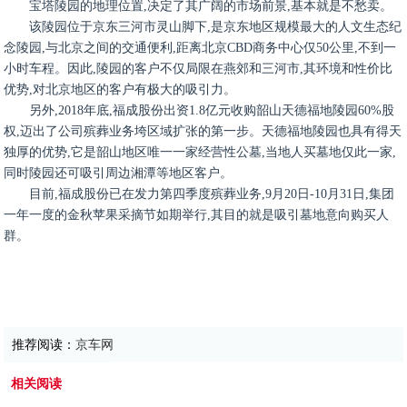
宝塔陵园的地理位置,决定了其广阔的市场前景,基本就是不愁卖。
该陵园位于京东三河市灵山脚下,是京东地区规模最大的人文生态纪
念陵园,与北京之间的交通便利,距离北京CBD商务中心仅50公里,不到一
小时车程。因此,陵园的客户不仅局限在燕郊和三河市,其环境和性价比
优势,对北京地区的客户有极大的吸引力。
另外,2018年底,福成股份出资1.8亿元收购韶山天德福地陵园60%股
权,迈出了公司殡葬业务垮区域扩张的第一步。天德福地陵园也具有得天
独厚的优势,它是韶山地区唯一一家经营性公墓,当地人买墓地仅此一家,
同时陵园还可吸引周边湘潭等地区客户。
目前,福成股份已在发力第四季度殡葬业务,9月20日-10月31日,集团
一年一度的金秋苹果采摘节如期举行,其目的就是吸引墓地意向购买人
群。
推荐阅读：
京车网
相关阅读