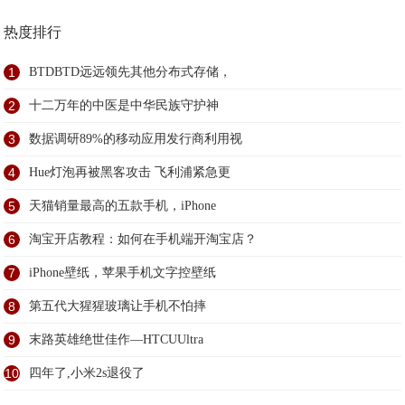
热度排行
1
BTDBTD远远领先其他分布式存储，
2
十二万年的中医是中华民族守护神
3
数据调研89%的移动应用发行商利用视
4
Hue灯泡再被黑客攻击 飞利浦紧急更
5
天猫销量最高的五款手机，iPhone
6
淘宝开店教程：如何在手机端开淘宝店？
7
iPhone壁纸，苹果手机文字控壁纸
8
第五代大猩猩玻璃让手机不怕摔
9
末路英雄绝世佳作—HTCUUltra
10
四年了,小米2s退役了