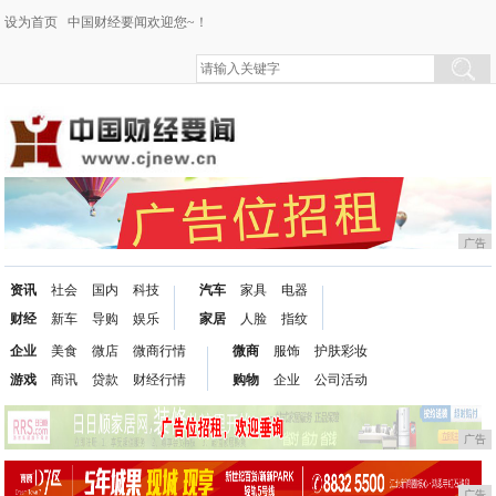
设为首页
中国财经要闻欢迎您~！
广告
资讯
社会
国内
科技
汽车
家具
电器
财经
新车
导购
娱乐
家居
人脸
指纹
企业
美食
微店
微商行情
微商
服饰
护肤彩妆
游戏
商讯
贷款
财经行情
购物
企业
公司活动
广告
广告