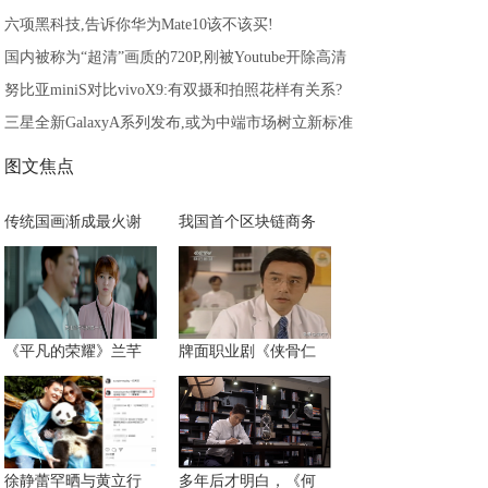
六项黑科技,告诉你华为Mate10该不该买!
国内被称为“超清”画质的720P,刚被Youtube开除高清
努比亚miniS对比vivoX9:有双摄和拍照花样有关系?
三星全新GalaxyA系列发布,或为中端市场树立新标准
图文焦点
传统国画渐成最火谢
我国首个区块链商务
《平凡的荣耀》兰芊
牌面职业剧《侠骨仁
徐静蕾罕晒与黄立行
多年后才明白，《何