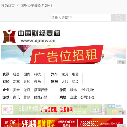
设为首页
中国财经要闻欢迎您~！
广告
资讯
社会
国内
科技
汽车
家具
电器
财经
新车
导购
娱乐
家居
人脸
指纹
企业
美食
微店
微商行情
微商
服饰
护肤彩妆
游戏
商讯
贷款
财经行情
购物
企业
公司活动
广告
广告