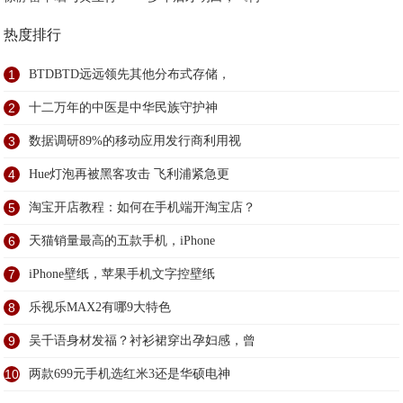
热度排行
1
BTDBTD远远领先其他分布式存储，
2
十二万年的中医是中华民族守护神
3
数据调研89%的移动应用发行商利用视
4
Hue灯泡再被黑客攻击 飞利浦紧急更
5
淘宝开店教程：如何在手机端开淘宝店？
6
天猫销量最高的五款手机，iPhone
7
iPhone壁纸，苹果手机文字控壁纸
8
乐视乐MAX2有哪9大特色
9
吴千语身材发福？衬衫裙穿出孕妇感，曾
10
两款699元手机选红米3还是华硕电神