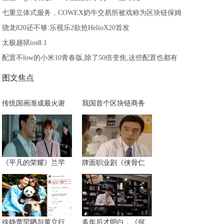
七重立体式服务，COWEX奶牛交易所被戏称为区块链保姆
骁龙820还不够:乐视乐2欲抢HelioX20首发
太极越狱ios8.1
配置不low的小米10青春版,除了50倍变焦,这些配置也都有
图文焦点
传统国画渐成最火谢
我国首个区块链商务
《平凡的荣耀》兰芊
牌面职业剧《侠骨仁
徐静蕾罕晒与黄立行
多年后才明白，《何