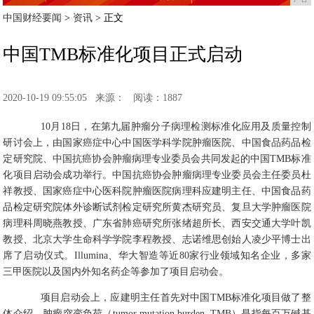
中国财经要闻
>
资讯
> 正文
中国TMB标准化项目正式启动
2020-10-19 09:55:05
来源：
阅读：1887
10月18日，在第九届肿瘤分子病理检测标准化应用及质量控制
研讨会上，由国家癌症中心中国医学科学院肿瘤医院、中国食品药品检
定研究院、中国抗癌协会肿瘤病理专业委员会共同发起的中国TMB标准
化项目启动会成功举行。中国抗癌协会肿瘤病理专业委员会主任委员杜
祥教授、国家癌症中心医科院肿瘤医院病理科应建明主任、中国食品药
品检定研究院体外诊断试剂检定研究所黄杰研究员、复旦大学肿瘤医院
病理科周晓燕教授、广东省肺癌研究所张绪超所长、西安交通大学叶凯
教授、北京大学生命科学学院李程教授、志诺维思创始人凌少平博士出
席了启动仪式。Illumina、华大智造等近80家行业领域知名企业，多家
三甲医院以及国内外知名药企等参加了项目启动会。
项目启动会上，应建明主任首先对中国TMB标准化项目做了整
体介绍。肿瘤突变负荷（tumor mutation burden, TMB）是指每百万碱基