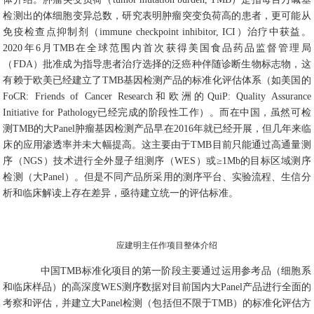
检测出的体细胞变异总数，研究表明肿瘤突变负荷高的患者，更可能从
免疫检查点抑制剂（immune checkpoint inhibitor, ICI）治疗中获益。
2020年6月TMB在全球范围内首次获得美国食品药品监督管理局
（FDA）批准成为指导患者治疗选择的泛癌种伴随诊断生物标志物，这
有赖于欧美已经建立了TMB基因检测产品的标准化评估体系（如美国的
FoCR: Friends of Cancer Research和欧洲的QuiP: Quality Assurance
Initiative for Pathology已经完成的阶段性工作）。而在中国，虽然可检
测TMB的大Panel肿瘤基因检测产品早在2016年就已经开展，但几年来临
床的应用渗透率并未大幅提高。这主要由于TMB目前只能通过高通量测
序（NGS）技术进行全外显子组测序（WES）或≥1Mb的目标区域测序
检测（大Panel）。但是不同产品所采用的测序平台、实验流程、生信分
析和临床解读上存在差异，亟待建立统一的评估标准。
应建明主任作项目整体介绍
中国TMB标准化项目的第一阶段主要通过运用参考品（细胞系
和临床样品）的高深度WES测序数据对目前国内大Panel产品进行全面的
考察和评估，并建立大Panel检测（包括但不限于TMB）的标准化评估方