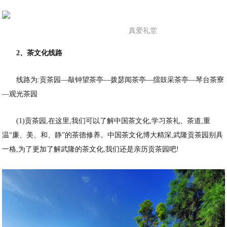
真爱礼堂
2、茶文化线路
线路为:贡茶园—敲钟望茶亭—拨瑟闻茶亭—擂鼓采茶亭—琴台茶寮
—观光茶园
(1)贡茶园,在这里,我们可以了解中国茶文化,学习茶礼、茶道,重
温“廉、美、和、静”的茶德修养。中国茶文化博大精深,武隆贡茶园别具
一格,为了更加了解武隆的茶文化,我们还是亲历贡茶园吧!