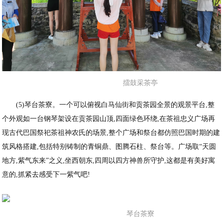
擂鼓采茶亭
(5)琴台茶寮。一个可以俯视白马仙街和贡茶园全景的观景平台,整
个外观如一台钢琴架设在贡茶园山顶,四面绿色环绕,在茶祖忠义广场再
现古代巴国祭祀茶祖神农氏的场景,整个广场和祭台都仿照巴国时期的建
筑风格搭建,包括特别铸制的青铜鼎、图腾石柱、祭台等。广场取“天圆
地方,紫气东来”之义,坐西朝东,四周以四方神兽所守护,这都是有美好寓
意的,抓紧去感受下一紫气吧!
琴台茶寮