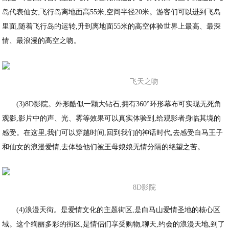
岛代表仙女;飞行岛离地面高55米,空间半径20米。游客们可以进到飞岛
里面,随着飞行岛的运转,升到离地面55米的高空体验世界上最高、最深
情、最浪漫的高空之吻。
飞天之吻
(3)8D影院。外形酷似一颗大钻石,拥有360°环形幕布可实现无死角
观影,影片中的声、光、雾等效果可以真实体验到,给观影者身临其境的
感受。在这里,我们可以穿越时间,回到我们的神话时代,去感受白马王子
和仙女的浪漫爱情,去体验他们被王母娘娘无情分隔的绝望之苦。
8D影院
(4)浪漫天街。是爱情文化的主题街区,是白马山爱情圣地的核心区
域。这个绚丽多彩的街区,是情侣们享受购物,聊天,约会的浪漫天地,到了