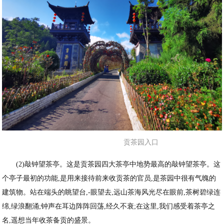
贡茶园入口
(2)敲钟望茶亭。这是贡茶园四大茶亭中地势最高的敲钟望茶亭。这
个亭子最初的功能,是用来接待前来收贡茶的官员,是茶园中很有气魄的
建筑物。站在端头的眺望台,-眼望去,远山茶海风光尽在眼前,茶树碧绿连
绵,绿浪翻涌;钟声在耳边阵阵回荡,经久不衰;在这里,我们感受着茶亭之
名,遥想当年收茶备贡的盛景。