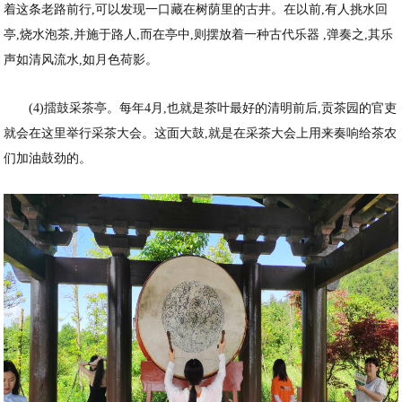
着这条老路前行,可以发现一口藏在树荫里的古井。在以前,有人挑水回
亭,烧水泡茶,并施于路人,而在亭中,则摆放着一种古代乐器 ,弹奏之,其乐
声如清风流水,如月色荷影。
(4)擂鼓采茶亭。每年4月,也就是茶叶最好的清明前后,贡茶园的官吏
就会在这里举行采茶大会。这面大鼓,就是在采茶大会上用来奏响给茶农
们加油鼓劲的。