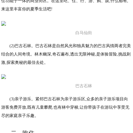
住功能于一体的商业街区。在这里吃、住、行、游、购、娱,什么都有,
来这里丰富你的夏季生活吧!
白马仙街
(2)巴古石林。巴古石林是自然风光和独具魅力的巴古风情两者完美
结合的人间奇境。林木幽深,奇石遍布,透出无限神秘,是体验冒险,挑战刺
激,探索奥秘的最佳去处。
巴古石林
(3)亲子游乐。紧邻巴古石林为亲子游乐区,众多的亲子游乐项目向
游客免费开放,既有儿童攀爬,也有林中穿梭,让你带孩子在游玩中享受无
尽的家庭亲子乐趣。