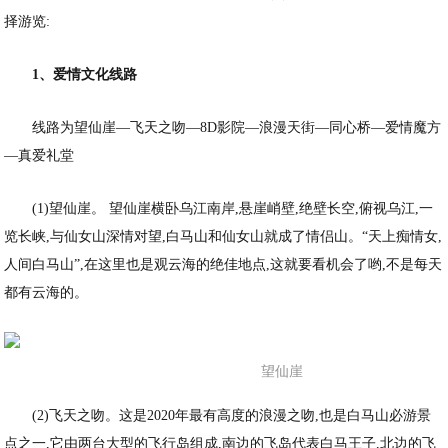
择游览:
1、爱情文化线路
线路为望仙崖—飞天之吻—8D影院—浪漫天街—同心桥—爱情魔方
—真爱礼堂
(1)望仙崖。 望仙崖横卧乌江南岸,悬崖峭壁,绝壁长空,俯视乌江,一
览长峡,与仙女山深情对望,白马山和仙女山就成了情侣山。“天上痴情女,
人间白马山”,在这里也是观云海的绝佳地点,这就要看机会了哟,不是每天
都有云海的。
望仙崖
(2)飞天之吻。这是2020年最有高度的浪漫之吻,也是白马山必游景
点之一,它由两台大型的飞行岛组成,南边的飞岛代表白马王子,北边的飞