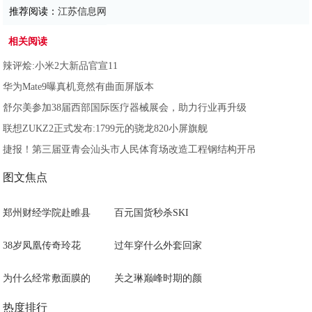
推荐阅读：
江苏信息网
相关阅读
辣评烩:小米2大新品官宣11
华为Mate9曝真机竟然有曲面屏版本
舒尔美参加38届西部国际医疗器械展会，助力行业再升级
联想ZUKZ2正式发布:1799元的骁龙820小屏旗舰
捷报！第三届亚青会汕头市人民体育场改造工程钢结构开吊
图文焦点
郑州财经学院赴睢县
百元国货秒杀SKI
38岁凤凰传奇玲花
过年穿什么外套回家
为什么经常敷面膜的
关之琳巅峰时期的颜
热度排行