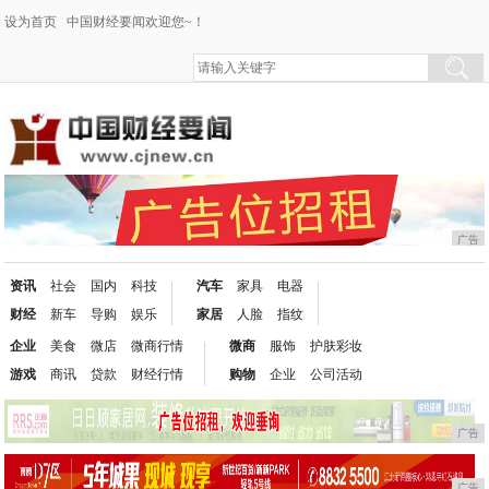
设为首页
中国财经要闻欢迎您~！
广告
资讯
社会
国内
科技
汽车
家具
电器
财经
新车
导购
娱乐
家居
人脸
指纹
企业
美食
微店
微商行情
微商
服饰
护肤彩妆
游戏
商讯
贷款
财经行情
购物
企业
公司活动
广告
广告