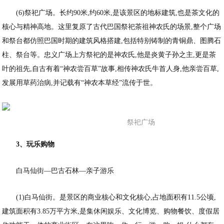
(6)祭祀广场。长约90米,约60米,是该景区的地标建筑,也是茶文化的
核心与精神高地。这里复原了古代巴国祭祀茶祖神农氏的场景,整个广场
和祭台都仿照巴国时期的建筑风格搭建,包括特别铸制的青铜鼎、图腾石
柱、祭台等。忠义广场上方祭祀的是神农氏,他是炎黄子孙之主,更是茶
叶的祖先,自古有着“神农尝百草”故事,相传神农氏牛首人身,他亲尝百草,
发展用草药治病,并记载有“神农本草经”流传于世。
祭祀广场
3、玩乐购物
白马仙街—巴古石林—亲子游乐
(1)白马仙街。是景区的商业核心和文化核心,占地面积有11.5公顷,
建筑面积有3.85万平方米,是集休闲娱乐、文化博览、购物餐饮、度假居