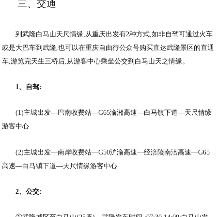
三、交通
到武隆白马山天尺情缘,从重庆出发有2种方式,如非自驾可通过火车
或是大巴车到武隆,也可以在重庆自由行公众号购买直达武隆景区的直通
车,游览完天生三桥后,从游客中心乘坐公交到白马山天之情缘。
1、自驾:
(1)主城出发—巴南收费站—G65渝湘高速—白马镇下道—天尺情缘
游客中心
(2)主城出发—南岸收费站—G50沪渝高速—经涪陵南涪高速—G65
高速—白马镇下道—天尺情缘游客中心
2、公交: