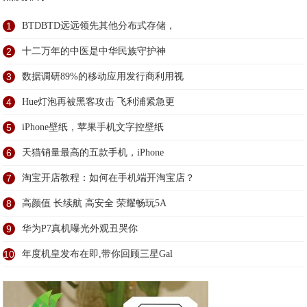
1
BTDBTD远远领先其他分布式存储，
2
十二万年的中医是中华民族守护神
3
数据调研89%的移动应用发行商利用视
4
Hue灯泡再被黑客攻击 飞利浦紧急更
5
iPhone壁纸，苹果手机文字控壁纸
6
天猫销量最高的五款手机，iPhone
7
淘宝开店教程：如何在手机端开淘宝店？
8
高颜值 长续航 高安全 荣耀畅玩5A
9
华为P7真机曝光外观丑哭你
10
年度机皇发布在即,带你回顾三星Gal