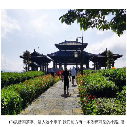
(3)拨瑟闻茶亭。进入这个亭子,我们前方有一条依稀可见的小路, 沿