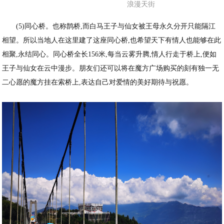
浪漫天街
(5)同心桥。也称鹊桥,而白马王子与仙女被王母永久分开只能隔江
相望。所以当地人在这里建了这座同心桥,也希望天下有情人也能够在此
相聚,永结同心。同心桥全长156米,每当云雾升腾,情人行走于桥上,便如
王子与仙女在云中漫步。朋友们还可以将在魔方广场购买的刻有独一无
二心愿的魔方挂在索桥上,表达自己对爱情的美好期待与祝愿。