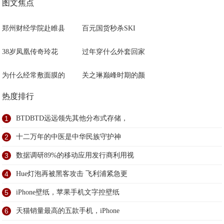
图文焦点
郑州财经学院赴睢县
百元国货秒杀SKI
38岁凤凰传奇玲花
过年穿什么外套回家
为什么经常敷面膜的
关之琳巅峰时期的颜
热度排行
1
BTDBTD远远领先其他分布式存储，
2
十二万年的中医是中华民族守护神
3
数据调研89%的移动应用发行商利用视
4
Hue灯泡再被黑客攻击 飞利浦紧急更
5
iPhone壁纸，苹果手机文字控壁纸
6
天猫销量最高的五款手机，iPhone