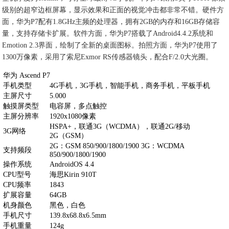
级别的超窄边框屏幕，显示效果和正面的视觉冲击都非常不错。硬件方
面，华为P7配有1.8GHz主频的处理器，拥有2GB的内存和16GB存储容
量，支持存储卡扩展。软件方面，华为P7搭载了Android4.4.2系统和
Emotion 2.3界面，绘制了全新的桌面图标。拍照方面，华为P7使用了
1300万像素，采用了索尼Exmor RS传感器镜头，配合F/2.0大光圈。
华为 Ascend P7
手机类型
4G手机，3G手机，智能手机，商务手机，平板手机
主屏尺寸
5.000
触摸屏类型
电容屏，多点触控
主屏分辨率
1920x1080像素
HSPA+，联通3G（WCDMA），联通2G/移动
3G网络
2G（GSM）
2G：GSM 850/900/1800/1900 3G：WCDMA
支持频段
850/900/1800/1900
操作系统
AndroidOS 4.4
CPU型号
海思Kirin 910T
CPU频率
1843
扩展容量
64GB
机身颜色
黑色，白色
手机尺寸
139.8x68.8x6.5mm
手机重量
124g