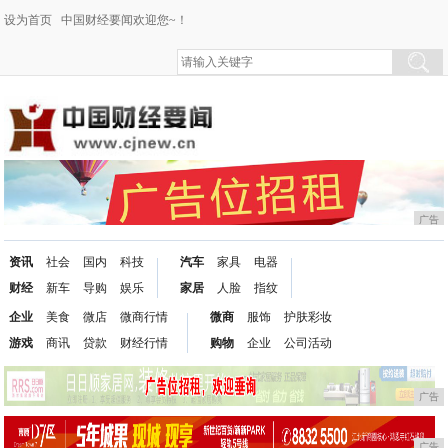
设为首页
中国财经要闻欢迎您~！
广告
资讯
社会
国内
科技
汽车
家具
电器
财经
新车
导购
娱乐
家居
人脸
指纹
企业
美食
微店
微商行情
微商
服饰
护肤彩妆
游戏
商讯
贷款
财经行情
购物
企业
公司活动
广告
广告