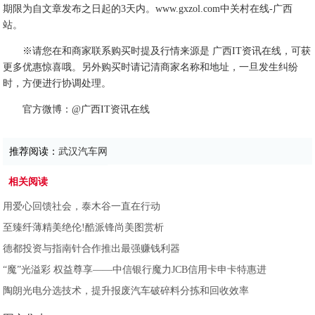
期限为自文章发布之日起的3天内。www.gxzol.com中关村在线-广西
站。
※请您在和商家联系购买时提及行情来源是 广西IT资讯在线，可获
更多优惠惊喜哦。另外购买时请记清商家名称和地址，一旦发生纠纷
时，方便进行协调处理。
官方微博：@广西IT资讯在线
推荐阅读：
武汉汽车网
相关阅读
用爱心回馈社会，泰木谷一直在行动
至臻纤薄精美绝伦!酷派锋尚美图赏析
德都投资与指南针合作推出最强赚钱利器
“魔”光溢彩 权益尊享——中信银行魔力JCB信用卡申卡特惠进
陶朗光电分选技术，提升报废汽车破碎料分拣和回收效率