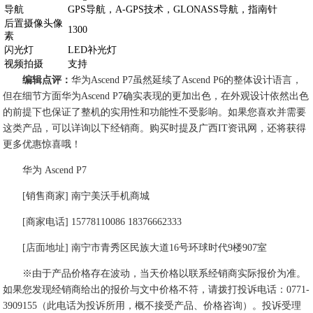
导航
GPS导航，A-GPS技术，GLONASS导航，指南针
后置摄像头像
1300
素
闪光灯
LED补光灯
视频拍摄
支持
编辑点评：
华为Ascend P7虽然延续了Ascend P6的整体设计语言，
但在细节方面华为Ascend P7确实表现的更加出色，在外观设计依然出色
的前提下也保证了整机的实用性和功能性不受影响。如果您喜欢并需要
这类产品，可以详询以下经销商。购买时提及广西IT资讯网，还将获得
更多优惠惊喜哦！
华为 Ascend P7
[销售商家] 南宁美沃手机商城
[商家电话] 15778110086 18376662333
[店面地址] 南宁市青秀区民族大道16号环球时代9楼907室
※由于产品价格存在波动，当天价格以联系经销商实际报价为准。
如果您发现经销商给出的报价与文中价格不符，请拨打投诉电话：0771-
3909155（此电话为投诉所用，概不接受产品、价格咨询）。投诉受理