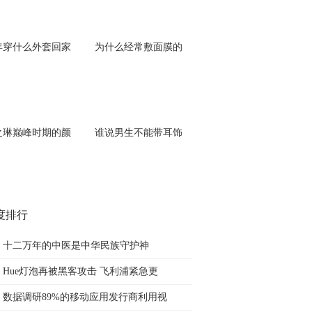
年穿什么外套回家
为什么经常敷面膜的
之琳巅峰时期的颜
谁说男生不能带耳饰
度排行
十二万年的中医是中华民族守护神
Hue灯泡再被黑客攻击 飞利浦紧急更
数据调研89%的移动应用发行商利用视