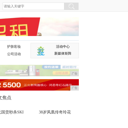
护肤彩妆
活动中心
广告
新媒体矩阵
公司活动
广告
广告
文焦点
国货秒杀SKI
38岁凤凰传奇玲花