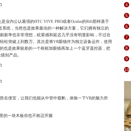
4
5
公认最强的HTC VIVE PRO或者Oculus的Rift那样基于
6
整套系统，当然也是效果最佳的一种解决方案，它们拥有独立的
刷新率也非常理想，眩晕感和延迟几乎没有明显影响，不过在
7
轻松突破上到数万。其次是将VR眼镜作为独立设备运作，使用
8
宜的也是效果较差的一个框框加眼镜再加上一个蓝牙遥控器，把
念级别产品。
9
10
胜在便宜，让我们也能从中管中窥豹，体验一下VR的魅力所
地里的一块木板你也不敢迈开腿