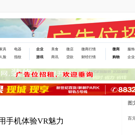
家具
电器
企业
美食
微店
微商行情
微商
服饰
人脸
指纹
游戏
商讯
贷款
财经行情
购物
企业
图
百元
用手机体验VR魅力