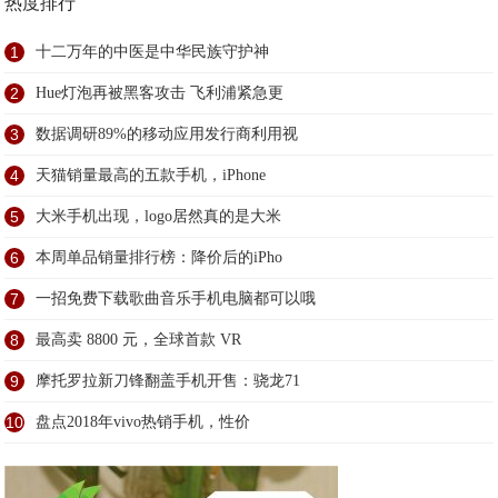
热度排行
1
十二万年的中医是中华民族守护神
2
Hue灯泡再被黑客攻击 飞利浦紧急更
3
数据调研89%的移动应用发行商利用视
4
天猫销量最高的五款手机，iPhone
5
大米手机出现，logo居然真的是大米
6
本周单品销量排行榜：降价后的iPho
7
一招免费下载歌曲音乐手机电脑都可以哦
8
最高卖 8800 元，全球首款 VR
9
摩托罗拉新刀锋翻盖手机开售：骁龙71
10
盘点2018年vivo热销手机，性价