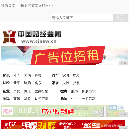
设为首页
中国财经要闻欢迎您~！
广告
资讯
社会
国内
科技
汽车
家具
电器
财经
新车
导购
娱乐
家居
人脸
指纹
企业
美食
微店
微商行情
微商
服饰
护肤彩妆
游戏
商讯
贷款
财经行情
购物
企业
公司活动
广告
广告