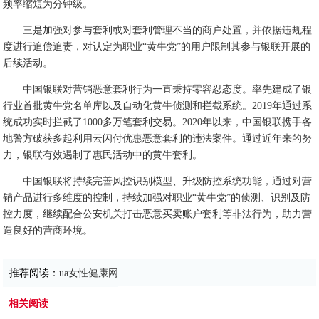
频率缩短为分钟级。
三是加强对参与套利或对套利管理不当的商户处置，并依据违规程
度进行追偿追责，对认定为职业“黄牛党”的用户限制其参与银联开展的
后续活动。
中国银联对营销恶意套利行为一直秉持零容忍态度。率先建成了银
行业首批黄牛党名单库以及自动化黄牛侦测和拦截系统。2019年通过系
统成功实时拦截了1000多万笔套利交易。2020年以来，中国银联携手各
地警方破获多起利用云闪付优惠恶意套利的违法案件。通过近年来的努
力，银联有效遏制了惠民活动中的黄牛套利。
中国银联将持续完善风控识别模型、升级防控系统功能，通过对营
销产品进行多维度的控制，持续加强对职业“黄牛党”的侦测、识别及防
控力度，继续配合公安机关打击恶意买卖账户套利等非法行为，助力营
造良好的营商环境。
推荐阅读：
ua女性健康网
相关阅读