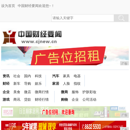
设为首页
中国财经要闻欢迎您~！
广告
资讯
社会
国内
科技
汽车
家具
电器
财经
新车
导购
娱乐
家居
人脸
指纹
企业
美食
微店
微商行情
微商
服饰
护肤彩妆
游戏
商讯
贷款
财经行情
购物
企业
公司活动
广告
广告