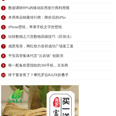
3
数据调研89%的移动应用发行商利用视
4
本周单品销量排行榜：降价后的iPho
5
iPhone壁纸，苹果手机文字控壁纸
6
玩转数独之六宫数独高级技巧（区块法）
7
感恩母亲，网红助力首府成功广场复工复
8
平安高管集体代言“云农场” 创新消
9
唯一配备前置指纹的360手机，京东商
10
终于要发售了？摩托罗拉RAZR折叠手