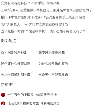
究竟有没有黑科技？ 小米手机5详细评测
五款“高像素”前置摄像头手机盘点，国外品牌也为自拍拼全力了！
怡口净水售后服务月活动暨VIP会员服务体系上线正式启动
“疫”外的夏天，Jeep大指挥官家族在线给你干货
当年红极一时的“个性定制手机”，为什么如今突然没有了？
图文焦点
百元国货秒杀SKI
38岁凤凰传奇玲花
过年穿什么外套回家
为什么经常敷面膜的
关之琳巅峰时期的颜
谁说男生不能带耳饰
热度排行
1
十二万年的中医是中华民族守护神
2
Hue灯泡再被黑客攻击 飞利浦紧急更