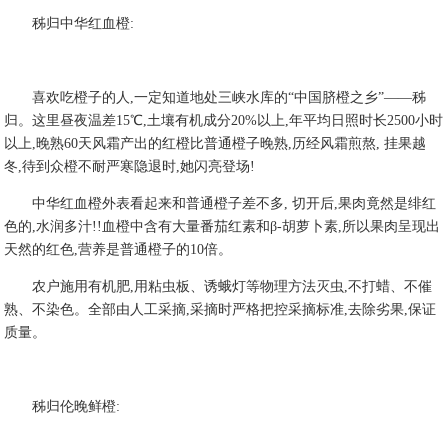
秭归中华红血橙:
喜欢吃橙子的人,一定知道地处三峡水库的“中国脐橙之乡”——秭
归。这里昼夜温差15℃,土壤有机成分20%以上,年平均日照时长2500小时
以上,晚熟60天风霜产出的红橙比普通橙子晚熟,历经风霜煎熬, 挂果越
冬,待到众橙不耐严寒隐退时,她闪亮登场!
中华红血橙外表看起来和普通橙子差不多, 切开后,果肉竟然是绯红
色的,水润多汁!!血橙中含有大量番茄红素和β-胡萝卜素,所以果肉呈现出
天然的红色,营养是普通橙子的10倍。
农户施用有机肥,用粘虫板、诱蛾灯等物理方法灭虫,不打蜡、不催
熟、不染色。全部由人工采摘,采摘时严格把控采摘标准,去除劣果,保证
质量。
秭归伦晚鲜橙: