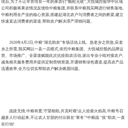
境后,为了不让辛苦培育一年的果农们“颗粒无收”,大悦城控股华中区域
公司积极将果农情况反馈给中粮集团,并联系中粮我买网进行销售落地。
中粮利用全产业的核心资源,搭建起湖北农户与消费者之间的桥梁,建立
快速直达消费者的渠道,帮助农户解决滞产滞销问题。
2020年4月2日,中粮“湖北助农”专场活动上线。急老乡之所急,应老
乡之所需,我买网以一县一店模式,依托中粮集团、大悦城控股的品牌运
营、市场推广、全渠道赋能此次抗疫助农活动,派出专业小组对接农户,
减免相关服务费用并提供定制营销资源,开通销售绿色通道,提高农产品
流通效率,全方位切实帮助农户解决燃眉问题。
战疫无情,中粮有爱,守望相助,共克时艰!众人拾柴火焰高,中粮号召
越多人行动起来,不让农人甘甜的付出留在“寒冬”!中粮战 “疫”助农,一直
在行动!