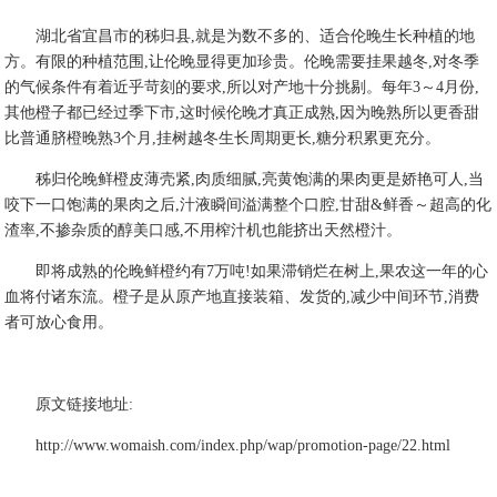
湖北省宜昌市的秭归县,就是为数不多的、适合伦晚生长种植的地
方。有限的种植范围,让伦晚显得更加珍贵。伦晚需要挂果越冬,对冬季
的气候条件有着近乎苛刻的要求,所以对产地十分挑剔。每年3～4月份,
其他橙子都已经过季下市,这时候伦晚才真正成熟,因为晚熟所以更香甜
比普通脐橙晚熟3个月,挂树越冬生长周期更长,糖分积累更充分。
秭归伦晚鲜橙皮薄壳紧,肉质细腻,亮黄饱满的果肉更是娇艳可人,当
咬下一口饱满的果肉之后,汁液瞬间溢满整个口腔,甘甜&鲜香～超高的化
渣率,不掺杂质的醇美口感,不用榨汁机也能挤出天然橙汁。
即将成熟的伦晚鲜橙约有7万吨!如果滞销烂在树上,果农这一年的心
血将付诸东流。橙子是从原产地直接装箱、发货的,减少中间环节,消费
者可放心食用。
原文链接地址:
http://www.womaish.com/index.php/wap/promotion-page/22.html