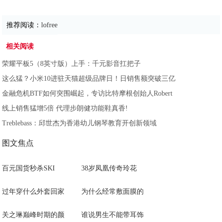
推荐阅读：
lofree
相关阅读
荣耀平板5（8英寸版）上手：千元影音扛把子
这么猛？小米10进驻天猫超级品牌日！日销售额突破三亿
金融危机BTF如何突围崛起，专访比特摩根创始人Robert
线上销售猛增5倍 代理步朗健功能鞋真香!
Treblebass：邱世杰为香港幼儿钢琴教育开创新领域
图文焦点
百元国货秒杀SKI
38岁凤凰传奇玲花
过年穿什么外套回家
为什么经常敷面膜的
关之琳巅峰时期的颜
谁说男生不能带耳饰