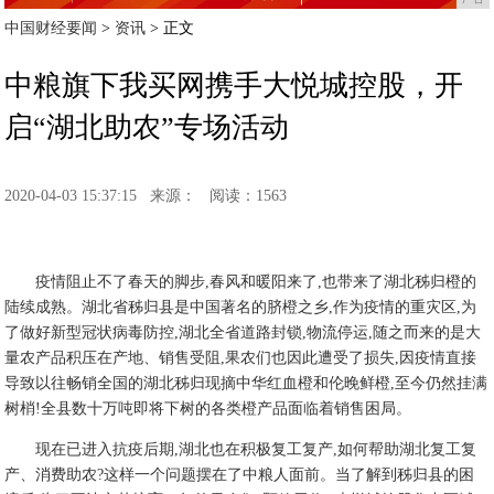
中国财经要闻
>
资讯
> 正文
中粮旗下我买网携手大悦城控股，开
启“湖北助农”专场活动
2020-04-03 15:37:15
来源：
阅读：1563
疫情阻止不了春天的脚步,春风和暖阳来了,也带来了湖北秭归橙的
陆续成熟。湖北省秭归县是中国著名的脐橙之乡,作为疫情的重灾区,为
了做好新型冠状病毒防控,湖北全省道路封锁,物流停运,随之而来的是大
量农产品积压在产地、销售受阻,果农们也因此遭受了损失,因疫情直接
导致以往畅销全国的湖北秭归现摘中华红血橙和伦晚鲜橙,至今仍然挂满
树梢!全县数十万吨即将下树的各类橙产品面临着销售困局。
现在已进入抗疫后期,湖北也在积极复工复产,如何帮助湖北复工复
产、消费助农?这样一个问题摆在了中粮人面前。当了解到秭归县的困