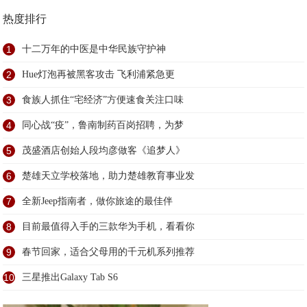
热度排行
1
十二万年的中医是中华民族守护神
2
Hue灯泡再被黑客攻击 飞利浦紧急更
3
食族人抓住“宅经济”方便速食关注口味
4
同心战“疫”，鲁南制药百岗招聘，为梦
5
茂盛酒店创始人段均彦做客《追梦人》
6
楚雄天立学校落地，助力楚雄教育事业发
7
全新Jeep指南者，做你旅途的最佳伴
8
目前最值得入手的三款华为手机，看看你
9
春节回家，适合父母用的千元机系列推荐
10
三星推出Galaxy Tab S6