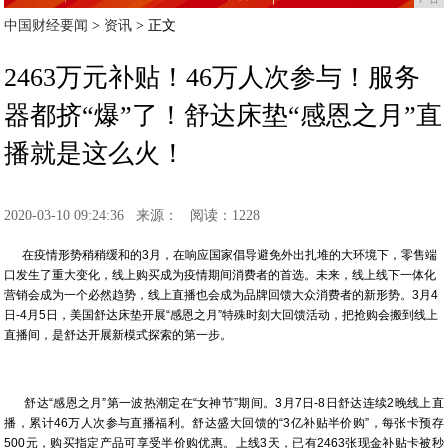
中国财经要闻
>
资讯
> 正文
2463万元补贴！46万人次参与！服务
器都挤“爆”了！舒达床垫“感恩之月”直
播就是这么火！
2020-03-10 09:24:36
来源：
阅读：1228
在疫情形势稍稍缓和的3月，在响应国家倡导避免外出扎堆的大环境下，零售端
口发生了重大变化，线上购买成为疫情期间消费者的首选。未来，线上线下一体化
营销会成为一个必然趋势，线上直播也会成为品牌回馈大众消费者的新形势。3月4
日-4月5日，美国舒达床垫开展“感恩之月”特殊时刻大回馈活动，把抢购会搬到线上
直播间，是舒达开展新模式探索的第一步。
舒达“感恩之月”第一波热潮定在“女神节”期间。3月7日-8日舒达连续2晚线上直
播，累计46万人次参与直播福利。舒达盛大回馈的“3亿补贴半价购”，每张卡预存
500元，购买指定产品可享受半价购优惠。上线3天，已有2463张现金补贴卡被秒