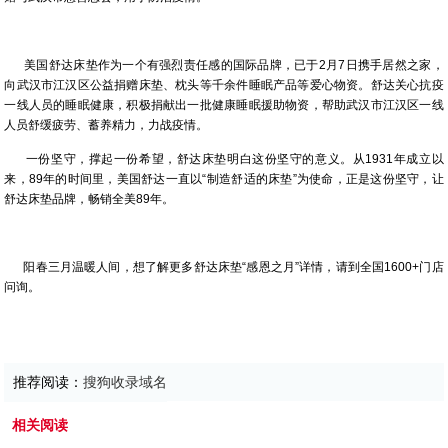
美国舒达床垫作为一个有强烈责任感的国际品牌，已于2月7日携手居然之家，
向武汉市江汉区公益捐赠床垫、枕头等千余件睡眠产品等爱心物资。舒达关心抗疫
一线人员的睡眠健康，积极捐献出一批健康睡眠援助物资，帮助武汉市江汉区一线
人员舒缓疲劳、蓄养精力，力战疫情。
一份坚守，撑起一份希望，舒达床垫明白这份坚守的意义。从1931年成立以
来，89年的时间里，美国舒达一直以“制造舒适的床垫”为使命，正是这份坚守，让
舒达床垫品牌，畅销全美89年。
阳春三月温暖人间，想了解更多舒达床垫“感恩之月”详情，请到全国1600+门店
问询。
推荐阅读：
搜狗收录域名
相关阅读