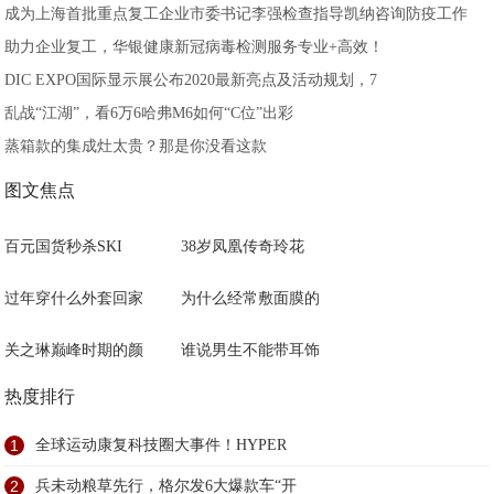
成为上海首批重点复工企业市委书记李强检查指导凯纳咨询防疫工作
助力企业复工，华银健康新冠病毒检测服务专业+高效！
DIC EXPO国际显示展公布2020最新亮点及活动规划，7
乱战“江湖”，看6万6哈弗M6如何“C位”出彩
蒸箱款的集成灶太贵？那是你没看这款
图文焦点
百元国货秒杀SKI
38岁凤凰传奇玲花
过年穿什么外套回家
为什么经常敷面膜的
关之琳巅峰时期的颜
谁说男生不能带耳饰
热度排行
1
全球运动康复科技圈大事件！HYPER
2
兵未动粮草先行，格尔发6大爆款车“开