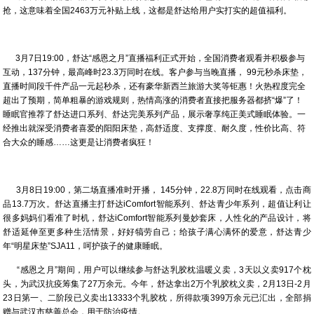
抢，这意味着全国2463万元补贴上线，这都是舒达给用户实打实的超值福利。
3月7日19:00，舒达“感恩之月”直播福利正式开始，全国消费者观看并积极参与
互动，137分钟，最高峰时23.3万同时在线。客户参与当晚直播， 99元秒杀床垫，
直播时间段千件产品一元起秒杀，还有豪华新西兰旅游大奖等钜惠！火热程度完全
超出了预期，简单粗暴的游戏规则，热情高涨的消费者直接把服务器都挤“爆”了！
睡眠官推荐了舒达进口系列、舒达完美系列产品，展示奢享纯正美式睡眠体验。一
经推出就深受消费者喜爱的阳阳床垫，高舒适度、支撑度、耐久度，性价比高、符
合大众的睡感……这更是让消费者疯狂！
3月8日19:00，第二场直播准时开播， 145分钟，22.8万同时在线观看，点击商
品13.7万次。舒达直播主打舒达iComfort智能系列、舒达青少年系列，超值让利让
很多妈妈们看准了时机，舒达iComfort智能系列曼妙套床，人性化的产品设计，将
舒适延伸至更多种生活情景，好好犒劳自己；给孩子满心满怀的爱意，舒达青少
年“明星床垫”SJA11，呵护孩子的健康睡眠。
“感恩之月”期间，用户可以继续参与舒达乳胶枕温暖义卖，3天以义卖917个枕
头，为武汉抗疫筹集了27万余元。今年，舒达拿出2万个乳胶枕义卖，2月13日-2月
23日第一、二阶段已义卖出13333个乳胶枕，所得款项399万余元已汇出，全部捐
赠与武汉市慈善总会，用于防治疫情。