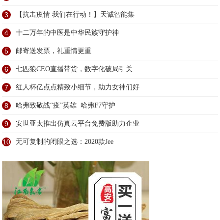
3
【抗击疫情 我们在行动！】天诚智能集
4
十二万年的中医是中华民族守护神
5
邮寄送发票，礼重情更重
6
七匹狼CEO直播带货，数字化破局引关
7
红人杯亿点点精致小细节，助力女神们好
8
哈弗致敬战“疫”英雄 哈弗F7守护
9
安世亚太推出仿真云平台免费版助力企业
10
无可复制的闭眼之选：2020款Jee