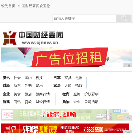
设为首页
中国财经要闻欢迎您~！
广告
资讯
社会
国内
科技
汽车
家具
电器
财经
新车
导购
娱乐
家居
人脸
指纹
企业
美食
微店
微商行情
微商
服饰
护肤彩妆
游戏
商讯
贷款
财经行情
购物
企业
公司活动
广告
广告