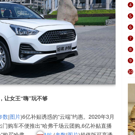
4
5
6
7
8
9
10
，让女王“嗨”玩不够
参数
|
图片
)6亿补贴诱惑的“云端”约惠。2020年3月
出门购车不便推出“哈弗千场云团购,6亿补贴直播
价”购买哈弗
M6
(
参数
|
图片
)超值版可享诱