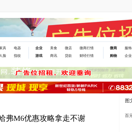
家具
电器
企业
美食
微店
微商行情
微商
服饰
人脸
指纹
游戏
商讯
贷款
财经行情
购物
企业
图
百元
哈弗M6优惠攻略拿走不谢