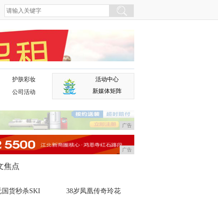
护肤彩妆
活动中心
广告
新媒体矩阵
公司活动
广告
广告
文焦点
国货秒杀SKI
38岁凤凰传奇玲花