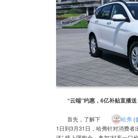
“云端”约惠，6亿补贴直播送
首先，了解下
哈弗
(
1日到3月31日，哈弗针对消费者
送” 线上团购会，参加“好车一口