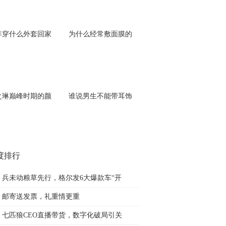
年穿什么外套回家
为什么经常敷面膜的
之琳巅峰时期的颜
谁说男生不能带耳饰
度排行
兵未动粮草先行，格尔发6大爆款车“开
邮寄送发票，礼重情更重
七匹狼CEO直播带货，数字化破局引关