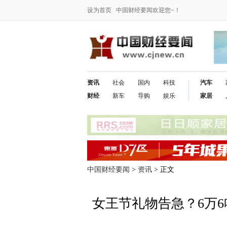
设为首页
中国财经要闻欢迎您~！
资讯
社会
国内
科技
汽车
财经
新车
导购
娱乐
家居
中国财经要闻
>
资讯
> 正文
女王节礼物告急？6万6