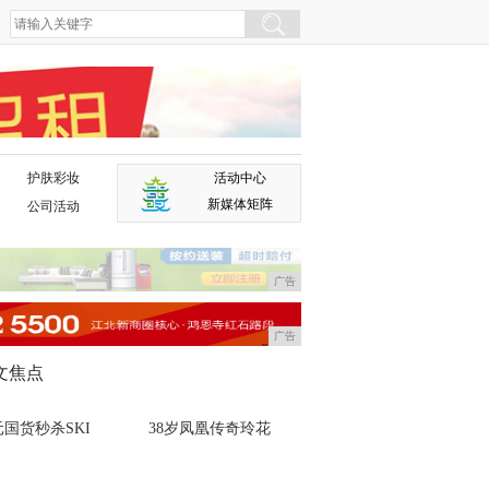
护肤彩妆
活动中心
广告
新媒体矩阵
公司活动
广告
广告
文焦点
国货秒杀SKI
38岁凤凰传奇玲花