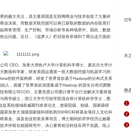
界的极大关注，其主要原因是互联网商业与技术创造了大量碎
过
商业决策。而数据关联挖掘可以将已获取的数据的内在联系打
如商务管理、生产控制、市场分析等各种场景中。因此，数据
热点问题。近日，《追梦人》栏目组有幸请到了两位这方面的
关
公司 CEO。加拿大滑铁卢大学计算机科学博士、麦吉尔大学计
大数据科学家，研发美国运通第一批大数据挖掘与机器学习的
achine的软件架构师，研发了世界首款基于Hadoop的分布式关系
ce联合创始人，搭建了世界首款深度集成于Hadoop 的原生分布式图数
热
技有限公司COO，主要负责公司图计算平台行业解决方案研发
与商学硕士，浙江大学竺可桢学院混合班计算机科学学士，图
1
信息系统领域权威期刊发表论文，曾获院级、校级、国家级研
题获加拿大顶级国家级科研机构SSHRC科研基金项目人文社科
2
研基金。谈及创业初衷吴菁坦言，博士期间的求学经历让她看
3
技术停留在校园研究中，决心要将前沿科技应用于实践。纸上