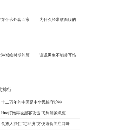
年穿什么外套回家
为什么经常敷面膜的
之琳巅峰时期的颜
谁说男生不能带耳饰
度排行
十二万年的中医是中华民族守护神
Hue灯泡再被黑客攻击 飞利浦紧急更
食族人抓住“宅经济”方便速食关注口味