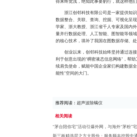
得来终觉浅，绝知此事要躬行，就这样他们
浙江创邻科技有限公司是一家提供知识
数据整合、关联、查询、挖掘、可视化呈现
学家、浙大教授、浙江省千人专家及国内外
量并行数据处理、人工智能、图智能等领域
的核心技术，填补了我国在图数据存储、处
创业以来，创邻科技始终坚持通过连接
利于创意出现的“稠密液态信息网络”，帮
续肩负使命，赋能中国企业家们构建数据全
能性”空间的大门。
推荐阅读：
超声波除螨仪
相关阅读
“茅台陪你宅”活动引爆外网，与海外“茅粉”
新三板精选层之方大股份：服务顺丰控股中