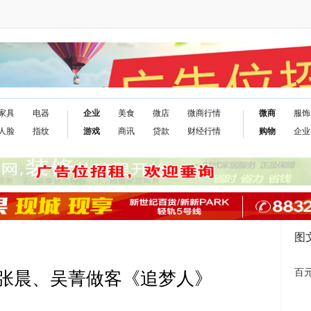
家具
电器
企业
美食
微店
微商行情
微商
服饰
人脸
指纹
游戏
商讯
贷款
财经行情
购物
企业
图
百元
张晨、吴菁做客《追梦人》