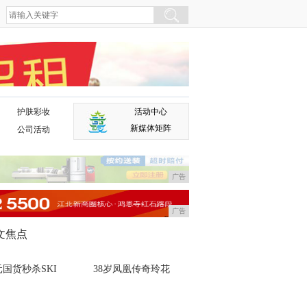
护肤彩妆
活动中心
广告
新媒体矩阵
公司活动
广告
广告
文焦点
国货秒杀SKI
38岁凤凰传奇玲花