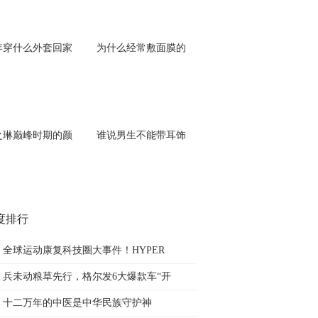
年穿什么外套回家
为什么经常敷面膜的
之琳巅峰时期的颜
谁说男生不能带耳饰
度排行
全球运动康复科技圈大事件！HYPER
兵未动粮草先行，格尔发6大爆款车“开
十二万年的中医是中华民族守护神