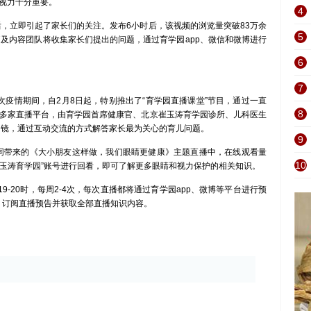
视力十分重要。
4
，立即引起了家长们的关注。发布6小时后，该视频的浏览量突破83万余
5
疗及内容团队将收集家长们提出的问题，通过育学园app、微信和微博进行
6
7
情期间，自2月8日起，特别推出了“育学园直播课堂”节目，通过一直
8
多家直播平台，由育学园首席健康官、北京崔玉涛育学园诊所、儿科医生
出镜，通过互动交流的方式解答家长最为关心的育儿问题。
9
同带来的《大小朋友这样做，我们眼睛更健康》主题直播中，在线观看量
10
崔玉涛育学园”账号进行回看，即可了解更多眼睛和视力保护的相关知识。
-20时，每周2-4次，每次直播都将通过育学园app、微博等平台进行预
”，订阅直播预告并获取全部直播知识内容。