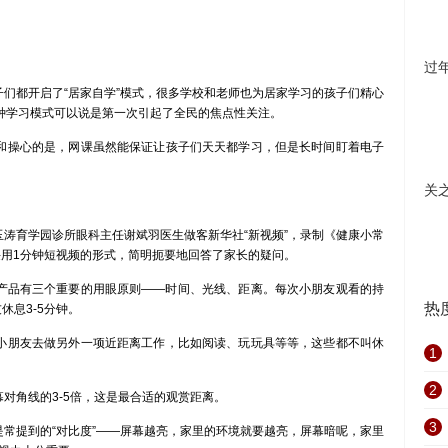
过
都开启了“居家自学”模式，很多学校和老师也为居家学习的孩子们精心
这种学习模式可以说是第一次引起了全民的焦点性关注。
操心的是，网课虽然能保证让孩子们天天都学习，但是长时间盯着电子
关
育学园诊所眼科主任谢斌羽医生做客新华社“新视频”，录制《健康小常
采用1分钟短视频的形式，简明扼要地回答了家长的疑问。
品有三个重要的用眼原则——时间、光线、距离。每次小朋友观看的持
热
休息3-5分钟。
朋友去做另外一项近距离工作，比如阅读、玩玩具等等，这些都不叫休
1
2
角线的3-5倍，这是最合适的观赏距离。
3
提到的“对比度”——屏幕越亮，家里的环境就要越亮，屏幕暗呢，家里