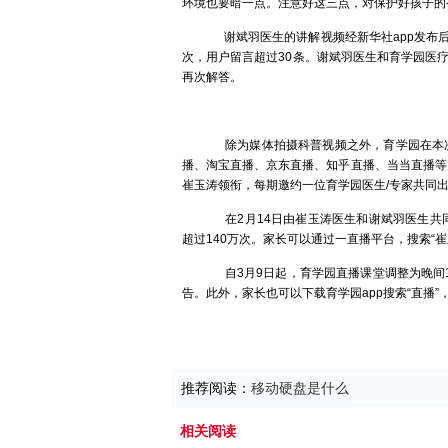
环境也要暗一点。注意好这三点，对保护好孩子的
谢斌羽医生的讲解视频经新华社app发布后
次，用户留言超过30条。谢斌羽医生和育学园医
再次解答。
除为媒体拍摄科普视频之外，育学园在本次疫
播、淘宝直播、京东直播、知乎直播、当当直播等
崔玉涛领衔，每期邀约一位育学园医生/专家共同
在2月14日由崔玉涛医生和谢斌羽医生共
超过140万次。家长可以通过一直播平台，搜索“
自3月9日起，育学园直播课堂调整为晚间19
告。此外，家长也可以下载育学园app搜索“直播
推荐阅读：
移动硬盘是什么
相关阅读