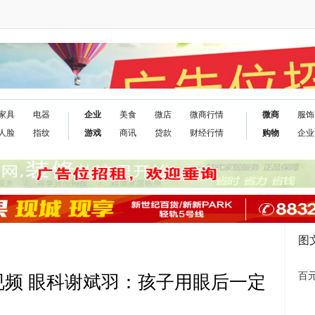
家具
电器
企业
美食
微店
微商行情
微商
服饰
人脸
指纹
游戏
商讯
贷款
财经行情
购物
企业
图
百元
视频 眼科谢斌羽：孩子用眼后一定