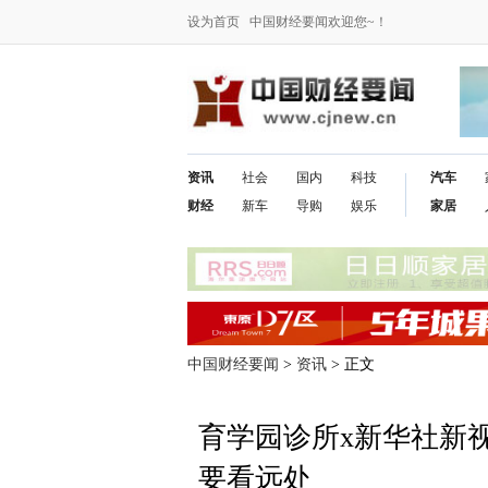
设为首页
中国财经要闻欢迎您~！
资讯
社会
国内
科技
汽车
财经
新车
导购
娱乐
家居
中国财经要闻
>
资讯
> 正文
育学园诊所x新华社新
要看远处