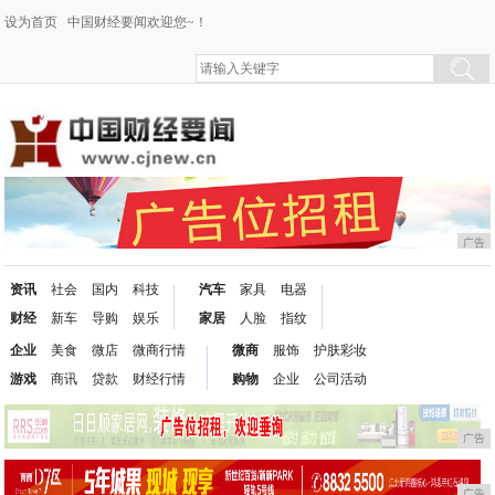
设为首页
中国财经要闻欢迎您~！
广告
资讯
社会
国内
科技
汽车
家具
电器
财经
新车
导购
娱乐
家居
人脸
指纹
企业
美食
微店
微商行情
微商
服饰
护肤彩妆
游戏
商讯
贷款
财经行情
购物
企业
公司活动
广告
广告