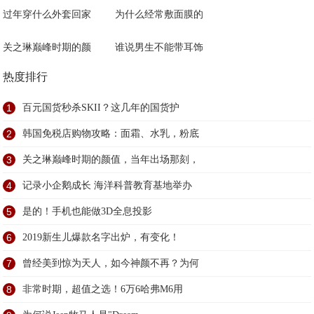
过年穿什么外套回家
为什么经常敷面膜的
关之琳巅峰时期的颜
谁说男生不能带耳饰
热度排行
1
百元国货秒杀SKII？这几年的国货护
2
韩国免税店购物攻略：面霜、水乳，粉底
3
关之琳巅峰时期的颜值，当年出场那刻，
4
记录小企鹅成长 海洋科普教育基地举办
5
是的！手机也能做3D全息投影
6
2019新生儿爆款名字出炉，有变化！
7
曾经美到惊为天人，如今神颜不再？为何
8
非常时期，超值之选！6万6哈弗M6用