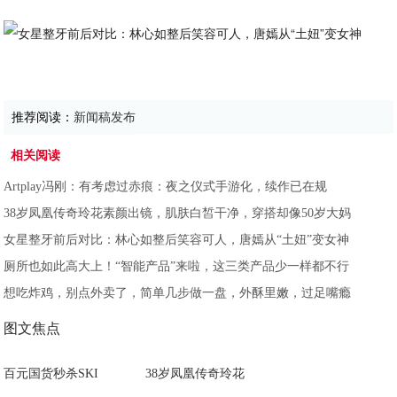
推荐阅读：
新闻稿发布
相关阅读
Artplay冯刚：有考虑过赤痕：夜之仪式手游化，续作已在规
38岁凤凰传奇玲花素颜出镜，肌肤白皙干净，穿搭却像50岁大妈
女星整牙前后对比：林心如整后笑容可人，唐嫣从“土妞”变女神
厕所也如此高大上！“智能产品”来啦，这三类产品少一样都不行
想吃炸鸡，别点外卖了，简单几步做一盘，外酥里嫩，过足嘴瘾
图文焦点
百元国货秒杀SKI
38岁凤凰传奇玲花