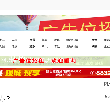
家具
电器
企业
美食
微店
微商行情
微商
服饰
人脸
指纹
游戏
商讯
贷款
财经行情
购物
企业
图
百元
办？