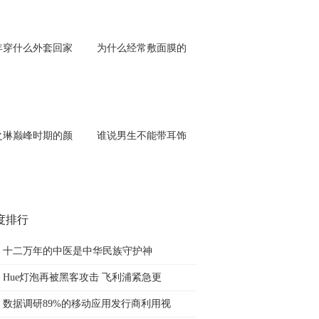
年穿什么外套回家
为什么经常敷面膜的
之琳巅峰时期的颜
谁说男生不能带耳饰
度排行
十二万年的中医是中华民族守护神
Hue灯泡再被黑客攻击 飞利浦紧急更
数据调研89%的移动应用发行商利用视