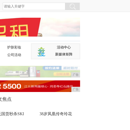
护肤彩妆
活动中心
广告
新媒体矩阵
公司活动
广告
广告
文焦点
国货秒杀SKI
38岁凤凰传奇玲花