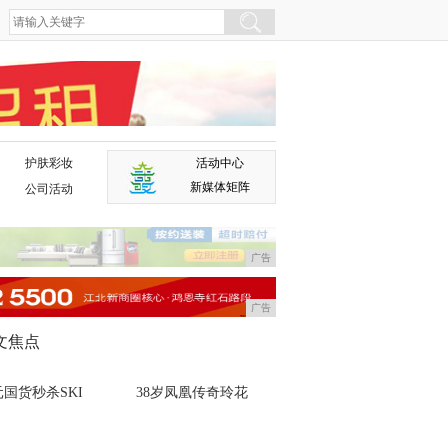
护肤彩妆
活动中心
广告
新媒体矩阵
公司活动
广告
广告
文焦点
国货秒杀SKI
38岁凤凰传奇玲花