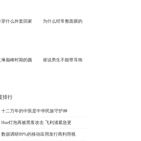
年穿什么外套回家
为什么经常敷面膜的
之琳巅峰时期的颜
谁说男生不能带耳饰
度排行
十二万年的中医是中华民族守护神
Hue灯泡再被黑客攻击 飞利浦紧急更
数据调研89%的移动应用发行商利用视