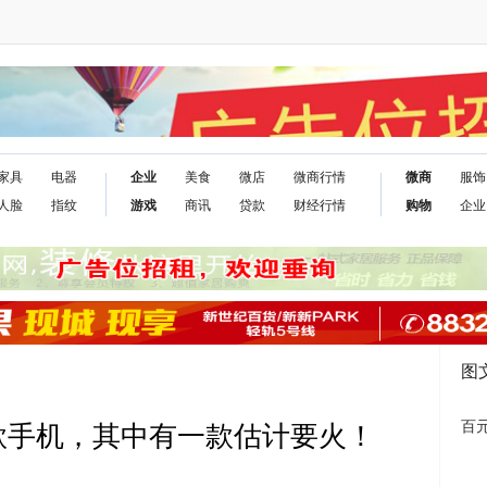
家具
电器
企业
美食
微店
微商行情
微商
服饰
人脸
指纹
游戏
商讯
贷款
财经行情
购物
企业
图
百元
款手机，其中有一款估计要火！