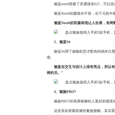
魅蓝note6搭载了高通骁龙625，可
魅蓝Note6的颜值亦不俗，在千元机中
魅蓝Note6的双摄表现让人欣喜，有
3、魅蓝S6
魅蓝S6用了旗舰机型才配有的纳米注
佬。
魅蓝在交互与设计上很有亮点，所以有
律的丑。”
4、魅族PRO7
魅族PRO7的画屏能够给人更好的视觉
这是首款搭载双摄的魅族旗舰，其后置