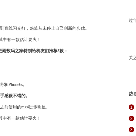
过
到直线闪光灯，魅族从未停止自己创新的步伐。
更雨数码之家特别给机友们推荐5款：
关
iPhone6s。
热
手感很不错的。
之前使用的mx4进步明显。
1
2
3