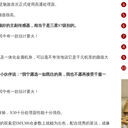
以说是魅族首次正式使用高通处理器。
4
颜值很高。
5
两颗好的主副传感器，相当于是三星S7级别的。
6
7
8
塑及一体化金属机身，可以毫不夸张地说它是千元机里的颜值大
9
10
小伙伴说：“我宁愿选一如既往的美，我也不愿再接受千篇一
体验，X30十分处理器性能十分强劲。
的双索尼IMX386在参数上就颇为出色，配合优秀的算法，成像