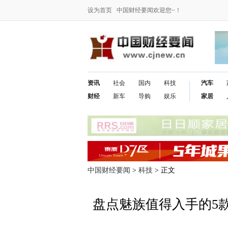
设为首页
中国财经要闻欢迎您~！
资讯
社会
国内
科技
汽车
财经
新车
导购
娱乐
家居
中国财经要闻
>
科技
> 正文
盘点魅族值得入手的5