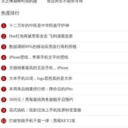
关之琳巅峰时期的颜
谁说男生不能带耳饰
热度排行
1
十二万年的中医是中华民族守护神
2
Hue灯泡再被黑客攻击 飞利浦紧急更
3
数据调研89%的移动应用发行商利用视
4
iPhone壁纸，苹果手机文字控壁纸
5
天猫销量最高的五款手机，iPhone
6
大米手机出现，logo居然真的是大米
7
本周单品销量排行榜：降价后的iPho
8
3699元！黑莓最炫商务旗舰开启预约
9
花式搞机：投影仪加上手机投屏秒变显微
10
打破智能手机千篇一律：黑莓KEY2发