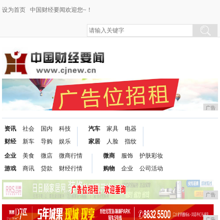
设为首页
中国财经要闻欢迎您~！
广告
资讯
社会
国内
科技
汽车
家具
电器
财经
新车
导购
娱乐
家居
人脸
指纹
企业
美食
微店
微商行情
微商
服饰
护肤彩妆
游戏
商讯
贷款
财经行情
购物
企业
公司活动
广告
广告